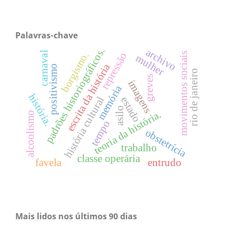
Palavras-chave
padrões historiográficos.
archivo
carnaval
borgismo.
movimentos sociais
repressão
mulher
escrita da história
positivismo
rio de janeiro
greves
imagens
memória
história.
estado
história cultural
asilo
teoria da história.
alcoolismo
tempo
obstetrícia
trabalho
classe operária
favela
entrudo
Mais lidos nos últimos 90 dias