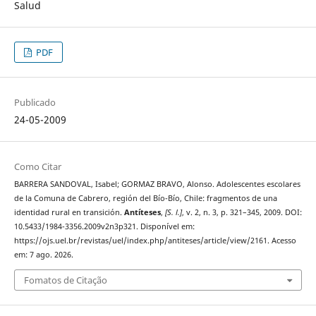
Salud
PDF
Publicado
24-05-2009
Como Citar
BARRERA SANDOVAL, Isabel; GORMAZ BRAVO, Alonso. Adolescentes escolares
de la Comuna de Cabrero, región del Bío-Bío, Chile: fragmentos de una
identidad rural en transición.
Antíteses
,
[S. l.]
, v. 2, n. 3, p. 321–345, 2009. DOI:
10.5433/1984-3356.2009v2n3p321. Disponível em:
https://ojs.uel.br/revistas/uel/index.php/antiteses/article/view/2161. Acesso
em: 7 ago. 2026.
Fomatos de Citação