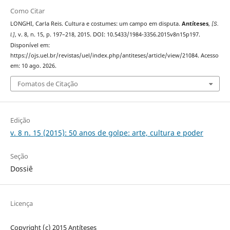
Como Citar
LONGHI, Carla Reis. Cultura e costumes: um campo em disputa.
Antíteses
,
[S.
l.]
, v. 8, n. 15, p. 197–218, 2015. DOI: 10.5433/1984-3356.2015v8n15p197.
Disponível em:
https://ojs.uel.br/revistas/uel/index.php/antiteses/article/view/21084. Acesso
em: 10 ago. 2026.
Fomatos de Citação
Edição
v. 8 n. 15 (2015): 50 anos de golpe: arte, cultura e poder
Seção
Dossiê
Licença
Copyright (c) 2015 Antíteses