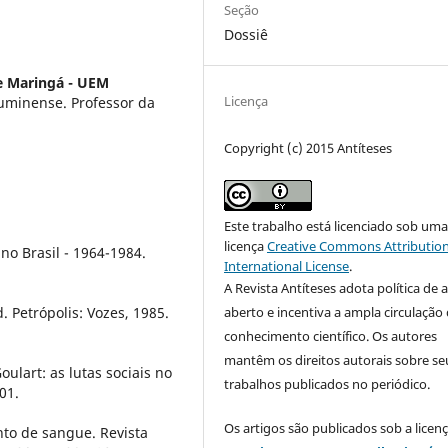
Seção
Dossiê
e Maringá - UEM
Licença
luminense. Professor da
Copyright (c) 2015 Antíteses
Este trabalho está licenciado sob um
licença
Creative Commons Attribution
no Brasil - 1964-1984.
International License
.
A Revista Antíteses adota política de 
. Petrópolis: Vozes, 1985.
aberto e incentiva a ampla circulação
conhecimento científico. Os autores
mantêm os direitos autorais sobre se
ulart: as lutas sociais no
trabalhos publicados no periódico.
01.
Os artigos são publicados sob a licen
nto de sangue. Revista