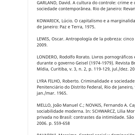
GARLAND, David. A cultura do controle: crime e 
sociedade contemporânea. Rio de Janeiro: Revan
KOWARICK, Lúcio. O capitalismo e a marginalida
de Janeiro: Paz e Terra, 1975.
LEWIS, Oscar. Antropología de la pobreza: cinco 
2009.
LONDERO, Rodolfo Rorato. Livros pornográficos e
durante o governo Geisel (1974-1979). Revista Br
Mídia, Curitiba, v. 3, n. 2, p. 119-129, jul./dez. 2
LYRA FILHO, Roberto. Criminalidade e sociedade
Penitenciário do Distrito Federal, Rio de Janeiro, v
jan./mar. 1965.
MELLO, João Manuel C.; NOVAIS, Fernando A. Cap
sociabilidade moderna. In: SCHWARCZ, Lilia Morit
privada no Brasil: contrastes da intimidade. São 
2006. p. 559-658