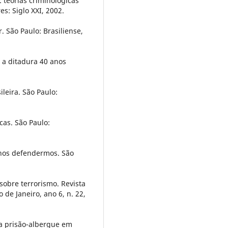
 teorías criminológicas
s: Siglo XXI, 2002.
. São Paulo: Brasiliense,
e a ditadura 40 anos
leira. São Paulo:
cas. São Paulo:
 nos defendermos. São
sobre terrorismo. Revista
 de Janeiro, ano 6, n. 22,
da prisão-albergue em