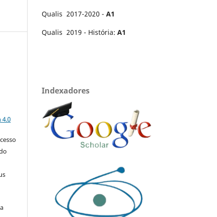
Qualis 2017-2020 -
A1
Qualis 2019 - História:
A1
Indexadores
a
 4.0
acesso
 do
us
ça