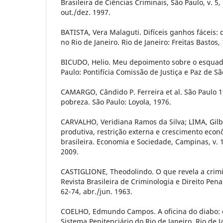
Brasileira de Ciências Criminais, São Paulo, v. 5, 
out./dez. 1997.
BATISTA, Vera Malaguti. Difíceis ganhos fáceis:
no Rio de Janeiro. Rio de Janeiro: Freitas Bastos,
BICUDO, Helio. Meu depoimento sobre o esquadr
Paulo: Pontifícia Comissão de Justiça e Paz de Sã
CAMARGO, Cândido P. Ferreira et al. São Paulo 
pobreza. São Paulo: Loyola, 1976.
CARVALHO, Veridiana Ramos da Silva; LIMA, Gilb
produtiva, restrição externa e crescimento econ
brasileira. Economia e Sociedade, Campinas, v. 18
2009.
CASTIGLIONE, Theodolindo. O que revela a crimi
Revista Brasileira de Criminologia e Direito Penal,
62-74, abr./jun. 1963.
COELHO, Edmundo Campos. A oficina do diabo: cr
Sistema Penitenciário do Rio de Janeiro. Rio de J