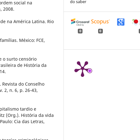
do saber
ordem social na
, 2008.
de na América Latina. Rio
0
0
famílias. México: FCE,
 o surto censório
asileira de História da
014.
. Revista do Conselho
. 2, n. 6, p. 26-43,
italismo tardio e
z (Org.). História da vida
Paulo: Cia das Letras,