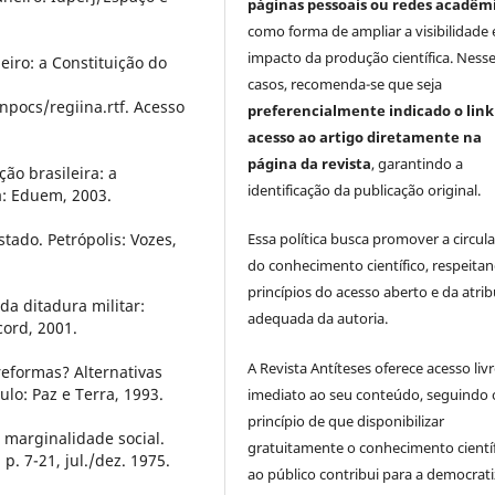
páginas pessoais ou redes acadêm
como forma de ampliar a visibilidade 
impacto da produção científica. Ness
eiro: a Constituição do
casos, recomenda-se que seja
anpocs/regiina.rtf. Acesso
preferencialmente indicado o link
acesso ao artigo diretamente na
página da revista
, garantindo a
ão brasileira: a
identificação da publicação original.
á: Eduem, 2003.
tado. Petrópolis: Vozes,
Essa política busca promover a circul
do conhecimento científico, respeita
princípios do acesso aberto e da atri
da ditadura militar:
adequada da autoria.
cord, 2001.
A Revista Antíteses oferece acesso liv
eformas? Alternativas
ulo: Paz e Terra, 1993.
imediato ao seu conteúdo, seguindo 
princípio de que disponibilizar
 marginalidade social.
gratuitamente o conhecimento cientí
 p. 7-21, jul./dez. 1975.
ao público contribui para a democrat