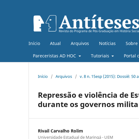
Início
Atual
Arquivos
Notícias
Sobre
Pareceristas AD HOC
Tutoriais
Portal 
Início
/
Arquivos
/
v. 8 n. 15esp (2015): Dossiê: 50 
Repressão e violência de E
durante os governos milita
Rivail Carvalho Rolim
Universidade Estadual de Maringá - UEM