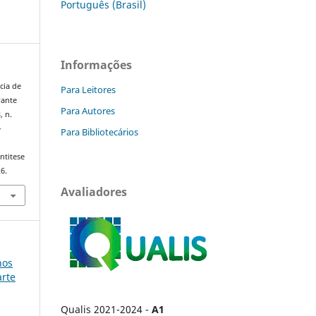
Português (Brasil)
Informações
cia de
Para Leitores
rante
Para Autores
8, n.
-
Para Bibliotecários
ntitese
6.
Avaliadores
nos
arte
Qualis 2021-2024 -
A1