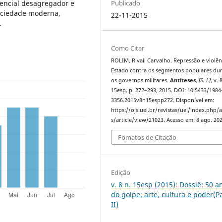
Publicado
encial desagregador e
ociedade moderna,
22-11-2015
.
Como Citar
ROLIM, Rivail Carvalho. Repressão e violên
Estado contra os segmentos populares du
os governos militares.
Antíteses
,
[S. l.]
, v. 
15esp, p. 272–293, 2015. DOI: 10.5433/1984
3356.2015v8n15espp272. Disponível em:
https://ojs.uel.br/revistas/uel/index.php/a
s/article/view/21023. Acesso em: 8 ago. 202
Fomatos de Citação
Edição
v. 8 n. 15esp (2015): Dossiê: 50 a
do golpe: arte, cultura e poder(P
II)