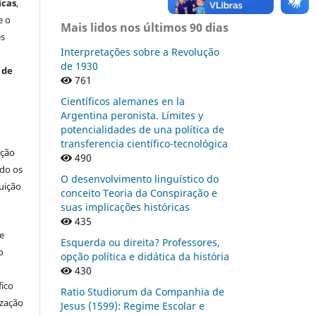
icas
,
e o
Mais lidos nos últimos 90 dias
es
Interpretações sobre a Revolução
de 1930
 de
761
Científicos alemanes en la
Argentina peronista. Límites y
potencialidades de una política de
transferencia científico-tecnológica
ação
490
ndo os
O desenvolvimento linguístico do
buição
conceito Teoria da Conspiração e
suas implicações históricas
435
re
Esquerda ou direita? Professores,
o
opção política e didática da história
430
fico
Ratio Studiorum da Companhia de
ização
Jesus (1599): Regime Escolar e