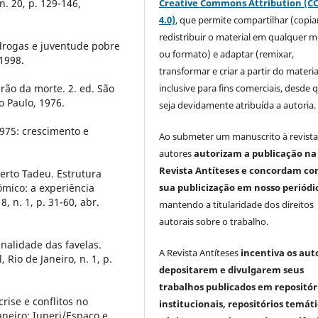
n. 20, p. 129-146,
Creative Commons Attribution (C
4.0)
, que permite compartilhar (copia
redistribuir o material em qualquer m
 drogas e juventude pobre
ou formato) e adaptar (remixar,
 1998.
transformar e criar a partir do materia
ão da morte. 2. ed. São
inclusive para fins comerciais, desde 
o Paulo, 1976.
seja devidamente atribuída a autoria.
1975: crescimento e
Ao submeter um manuscrito à revista
autores
autorizam a publicação na
Revista Antíteses e concordam co
erto Tadeu. Estrutura
ômico: a experiência
sua publicização em nosso periódi
, n. 1, p. 31-60, abr.
mantendo a titularidade dos direitos
autorais sobre o trabalho.
nalidade das favelas.
A Revista Antíteses
incentiva os aut
 Rio de Janeiro, n. 1, p.
depositarem e divulgarem seus
trabalhos publicados em repositór
ise e conflitos no
institucionais, repositórios temáti
aneiro: Iuperj/Espaço e