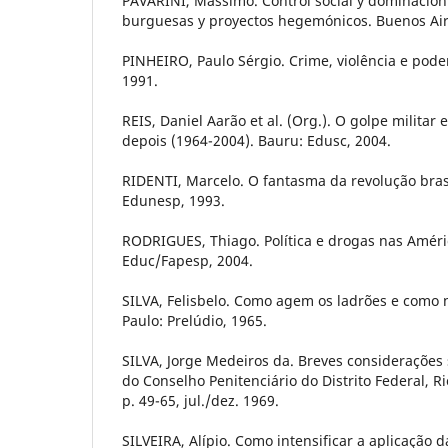
PAVARINI, Massimo. Control social y dominación:
burguesas y proyectos hegemónicos. Buenos Aire
PINHEIRO, Paulo Sérgio. Crime, violência e poder
1991.
REIS, Daniel Aarão et al. (Org.). O golpe militar 
depois (1964-2004). Bauru: Edusc, 2004.
RIDENTI, Marcelo. O fantasma da revolução brasi
Edunesp, 1993.
RODRIGUES, Thiago. Política e drogas nas Améri
Educ/Fapesp, 2004.
SILVA, Felisbelo. Como agem os ladrões e como
Paulo: Prelúdio, 1965.
SILVA, Jorge Medeiros da. Breves considerações 
do Conselho Penitenciário do Distrito Federal, Rio
p. 49-65, jul./dez. 1969.
SILVEIRA, Alípio. Como intensificar a aplicação 