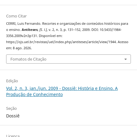
Como Citar
CERRI, Luis Fernando. Recortes e organizações de conteúdos históricos para
o ensino.
Antíteses
,
[S. l.]
, v. 2, n. 3, p. 131–152, 2009. DOI: 10.5433/1984-
3356.2009v2n3p131. Disponível em:
https://ojs.uel.br/revistas/uel/index.php/antiteses/article/view/1944. Acesso
em: 8 ago. 2026.
Fomatos de Citação
Edição
Vol. 2, n. 3, jan./jun. 2009 - Dossiê: História e Ensino. A
Produção de Conhecimento
Seção
Dossiê
Licença