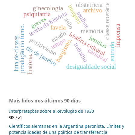
obstetrícia
classe operária
imagens
ginecologia
archivo
teoria da história.
mulher
psiquiatria
greves
asilo
imprensa
produção do fumo.
favela
memória
estado
história cultural
luta de classes.
jesuítas
positivismo
tempo
borgismo.
entrudo
trabalho
rio de janeiro
carnaval
história.
desigualdade social
Mais lidos nos últimos 90 dias
Interpretações sobre a Revolução de 1930
761
Científicos alemanes en la Argentina peronista. Límites y
potencialidades de una política de transferencia