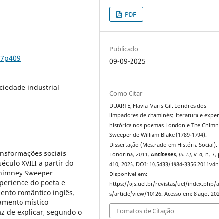
PDF
Publicado
n7p409
09-09-2025
ociedade industrial
Como Citar
DUARTE, Flavia Maris Gil. Londres dos
limpadores de chaminés: literatura e exper
histórica nos poemas London e The Chimn
Sweeper de William Blake (1789-1794).
Dissertação (Mestrado em História Social).
ansformações sociais
Londrina, 2011.
Antíteses
,
[S. l.]
, v. 4, n. 7,
éculo XVIII a partir do
410, 2025. DOI: 10.5433/1984-3356.2011v4
himney Sweeper
Disponível em:
perience do poeta e
https://ojs.uel.br/revistas/uel/index.php/a
mento romântico inglês.
s/article/view/10126. Acesso em: 8 ago. 202
amento místico
Fomatos de Citação
z de explicar, segundo o