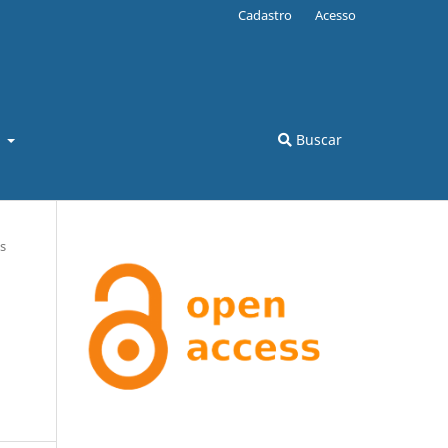
Cadastro
Acesso
l
Buscar
s