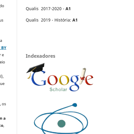
 do
Qualis 2017-2020 -
A1
Qualis 2019 - História:
A1
us
ça
C BY
r e
Indexadores
eio
l),
que
, os
m a
co
,