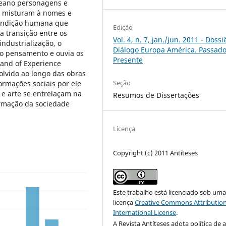
keano personagens e
se misturam à nomes e
 condição humana que
Edição
a transição entre os
Vol. 4, n. 7, jan./jun. 2011 - Dossiê
industrialização, o
Diálogo Europa América. Passado
o pensamento e ouvia os
Presente
 and of Experience
vido ao longo das obras
Seção
ormações sociais por ele
 e arte se entrelaçam na
Resumos de Dissertações
ormação da sociedade
Licença
Copyright (c) 2011 Antíteses
Este trabalho está licenciado sob um
licença
Creative Commons Attribution
International License
.
A Revista Antíteses adota política de 