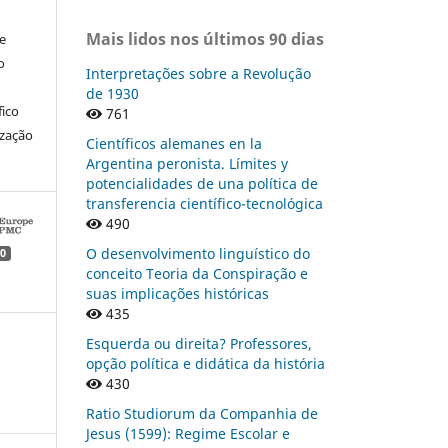
Mais lidos nos últimos 90 dias
re
o
Interpretações sobre a Revolução
de 1930
fico
761
ização
Científicos alemanes en la
Argentina peronista. Límites y
potencialidades de una política de
transferencia científico-tecnológica
490
O desenvolvimento linguístico do
0
conceito Teoria da Conspiração e
suas implicações históricas
435
Esquerda ou direita? Professores,
opção política e didática da história
430
Ratio Studiorum da Companhia de
Jesus (1599): Regime Escolar e