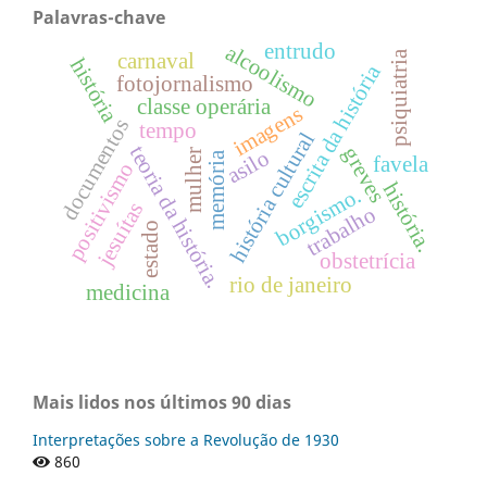
Palavras-chave
entrudo
alcoolismo
psiquiatria
carnaval
história
escrita da história
fotojornalismo
classe operária
imagens
documentos
tempo
história cultural
teoria da história.
greves
asilo
mulher
memória
favela
positivismo
história.
borgismo.
jesuítas
trabalho
estado
obstetrícia
rio de janeiro
medicina
Mais lidos nos últimos 90 dias
Interpretações sobre a Revolução de 1930
860