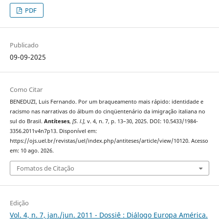
PDF
Publicado
09-09-2025
Como Citar
BENEDUZI, Luis Fernando. Por um braqueamento mais rápido: identidade e
racismo nas narrativas do álbum do cinqüentenário da imigração italiana no
sul do Brasil.
Antíteses
,
[S. l.]
, v. 4, n. 7, p. 13–30, 2025. DOI: 10.5433/1984-
3356.2011v4n7p13. Disponível em:
https://ojs.uel.br/revistas/uel/index.php/antiteses/article/view/10120. Acesso
em: 10 ago. 2026.
Fomatos de Citação
Edição
Vol. 4, n. 7, jan./jun. 2011 - Dossiê : Diálogo Europa América.