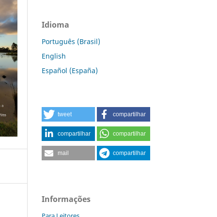
Idioma
Português (Brasil)
English
Español (España)
tweet
compartilhar
compartilhar
compartilhar
mail
compartilhar
Informações
Para Leitores