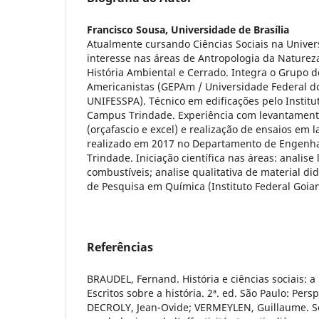
Francisco Sousa,
Universidade de Brasília
Atualmente cursando Ciências Sociais na Univer
interesse nas áreas de Antropologia da Natureza
História Ambiental e Cerrado. Integra o Grupo d
Americanistas (GEPAm / Universidade Federal do
UNIFESSPA). Técnico em edificações pelo Institu
Campus Trindade. Experiência com levantament
(orçafascio e excel) e realização de ensaios em l
realizado em 2017 no Departamento de Engenha
Trindade. Iniciação científica nas áreas: analise 
combustíveis; analise qualitativa de material di
de Pesquisa em Química (Instituto Federal Goian
Referências
BRAUDEL, Fernand. História e ciências sociais: a
Escritos sobre a história. 2ª. ed. São Paulo: Persp
DECROLY, Jean-Ovide; VERMEYLEN, Guillaume. S