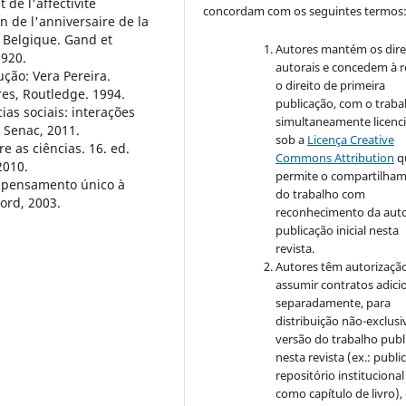
 de l'affectivité
concordam com os seguintes termos
on de l'anniversaire de la
 Belgique. Gand et
Autores mantém os dire
1920.
autorais e concedem à r
ão: Vera Pereira.
o direito de primeira
es, Routledge. 1994.
publicação, com o traba
as sociais: interações
simultaneamente licenc
 Senac, 2011.
sob a
Licença Creative
 as ciências. 16. ed.
Commons Attribution
q
2010.
permite o compartilha
o pensamento único à
do trabalho com
cord, 2003.
reconhecimento da auto
publicação inicial nesta
revista.
Autores têm autorizaçã
assumir contratos adici
separadamente, para
distribuição não-exclusi
versão do trabalho publ
nesta revista (ex.: publi
repositório institucional
como capítulo de livro)