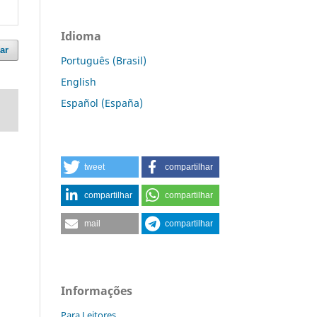
Idioma
ar
Português (Brasil)
English
Español (España)
tweet
compartilhar
compartilhar
compartilhar
mail
compartilhar
Informações
Para Leitores