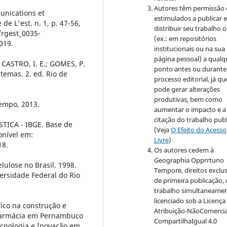
Autores têm permissão 
unications et
estimulados a publicar 
 L'est. n. 1, p. 47-56,
distribuir seu trabalho o
/rgest_0035-
(ex.: em repositórios
019.
institucionais ou na sua
página pessoal) a qualq
 CASTRO, I. E.; GOMES, P.
ponto antes ou durante
 temas. 2. ed. Rio de
processo editorial, já qu
pode gerar alterações
produtivas, bem como
tempo, 2013.
aumentar o impacto e a
citação do trabalho pub
TICA - IBGE. Base de
(Veja
O Efeito do Acesso
onível em:
Livre
)
18.
Os autores cedem à
Geographia Opprrtuno
elulose no Brasil. 1998.
Tempore, direitos exclu
ersidade Federal do Rio
de primeira publicação,
trabalho simultaneame
licenciado sob a Licença
ico na construção e
Atribuição-NãoComercia
 farmácia em Pernambuco
CompartilhaIgual 4.0
ecnologia e Inovação em