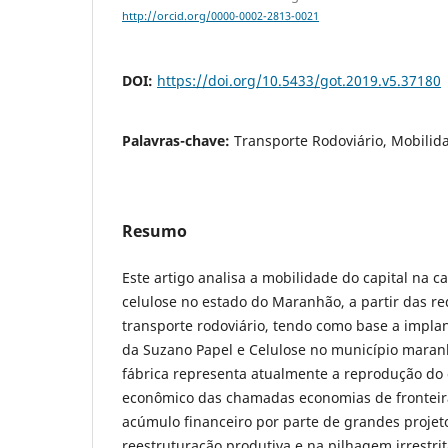
http://orcid.org/0000-0002-2813-0021
DOI:
https://doi.org/10.5433/got.2019.v5.37180
Palavras-chave:
Transporte Rodoviário, Mobilid
Resumo
Este artigo analisa a mobilidade do capital na c
celulose no estado do Maranhão, a partir das re
transporte rodoviário, tendo como base a impla
da Suzano Papel e Celulose no município maran
fábrica representa atualmente a reprodução do 
econômico das chamadas economias de fronteir
acúmulo financeiro por parte de grandes proje
reestruturação produtiva e na pilhagem irrestrit