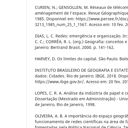
CURIEN, N.; GENSOLLEN, M. Réseaux de télécom
aménagement de l'espace. Revue Géographique de
1985. Disponível em: https://www.persee.fr/doc
3213_1985_num_25_1_1567. Acesso em: 10 fev. 2
DIAS, L. C. Redes: emergência e organização. In:
C. C.; CORRÊA, R. L. (org.) Geografia: conceitos e
Janeiro: Bertrand Brasil, 2000. p. 141-162.
HARVEY, D. Os limites do capital. São Paulo: Boi
INSTITUTO BRASILEIRO DE GEOGRAFIA E ESTATÍS
dados: Cidades. Rio de Janeiro: IBGE, 2018. Disp
https://www.ibge.gov.br/. Acesso em: 20 fev. 20
LOPES, C. R. A. Análise da indústria de papel e c
Dissertação (Mestrado em Administração) - Univ
de Janeiro, Rio de Janeiro, 1998.
OLIVEIRA, A. B. A importância do espaço geográf
funcionamento de redes científicas na área de
fomentadas pela Política Nacional de Ciência, T