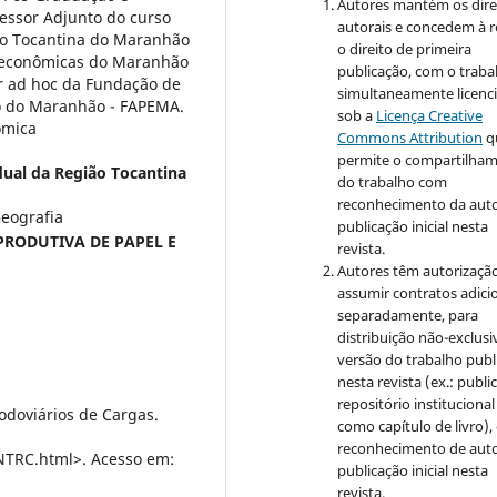
Autores mantém os dire
essor Adjunto do curso
autorais e concedem à r
ão Tocantina do Maranhão
o direito de primeira
ioeconômicas do Maranhão
publicação, com o traba
tor ad hoc da Fundação de
simultaneamente licenc
o do Maranhão - FAPEMA.
sob a
Licença Creative
ômica
Commons Attribution
q
permite o compartilha
dual da Região Tocantina
do trabalho com
reconhecimento da auto
Geografia
publicação inicial nesta
PRODUTIVA DE PAPEL E
revista.
Autores têm autorizaçã
assumir contratos adici
separadamente, para
distribuição não-exclusi
versão do trabalho publ
nesta revista (ex.: publi
repositório institucional
odoviários de Cargas.
como capítulo de livro)
reconhecimento de auto
NTRC.html>. Acesso em:
publicação inicial nesta
revista.