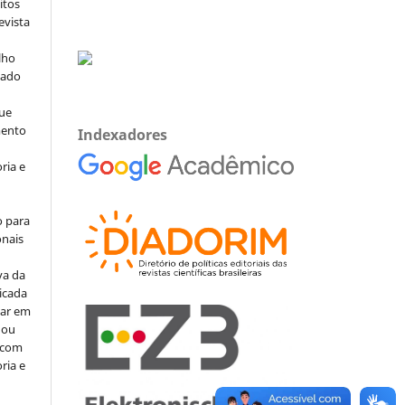
itos
evista
lho
iado
ue
mento
Indexadores
ria e
o para
onais
va da
icada
car em
 ou
, com
ria e