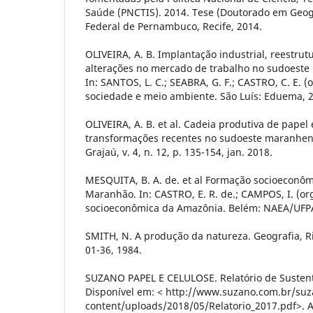
Saúde (PNCTIS). 2014. Tese (Doutorado em Geogr
Federal de Pernambuco, Recife, 2014.
OLIVEIRA, A. B. Implantação industrial, reestrut
alterações no mercado de trabalho no sudoeste
In: SANTOS, L. C.; SEABRA, G. F.; CASTRO, C. E. (o
sociedade e meio ambiente. São Luís: Eduema, 2
OLIVEIRA, A. B. et al. Cadeia produtiva de papel 
transformações recentes no sudoeste maranhens
Grajaú, v. 4, n. 12, p. 135-154, jan. 2018.
MESQUITA, B. A. de. et al Formação socioeconôm
Maranhão. In: CASTRO, E. R. de.; CAMPOS, I. (or
socioeconômica da Amazônia. Belém: NAEA/UFPA,
SMITH, N. A produção da natureza. Geografia, Rio 
01-36, 1984.
SUZANO PAPEL E CELULOSE. Relatório de Sustent
Disponível em: < http://www.suzano.com.br/su
content/uploads/2018/05/Relatorio_2017.pdf>. A