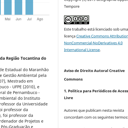
Tempore
Este trabalho está licenciado sob um
licença
Creative Commons Attribution
NonCommercial-NoDerivatives 4.0
International License
.
 da Região Tocantina do
ade Estadual do Maranhão
Aviso de Direito Autoral Creative
e Gestão Ambiental pela
Commons
07), Mestrado em
uco - UFPE (2010), e
1. Política para Periódicos de Aces
eral de Pernambuco -
Livre
mbiental do Instituto
professor da Universidade
oi professor da
Autores que publicam nesta revista
 foi professor da
concordam com os seguintes termos
rdenador de Projetos e
, Pós-Graduação e