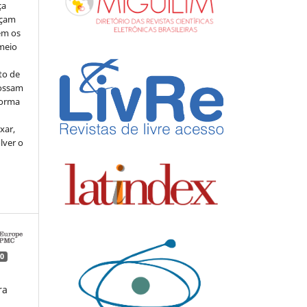
ça
açam
em os
meio
to de
possam
forma
xar,
lver o
0
ra