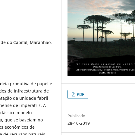
ade do Capital, Maranhão.
adeia produtiva de papel e
des de infraestrutura de
PDF
ntação da unidade fabril
hense de Imperatriz. A
clássico modelo
Publicado
a, que se baseiam no
28-10-2019
tos econômicos de
a de recursos naturais.