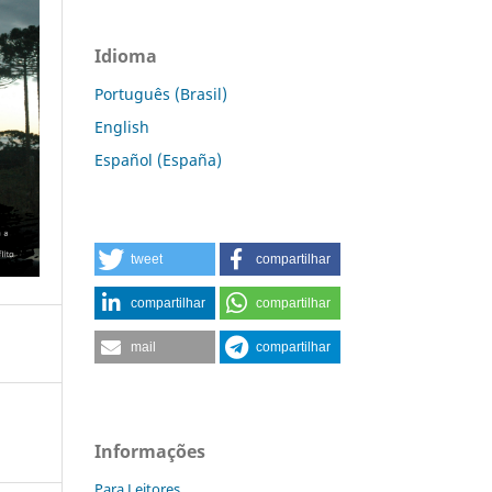
Idioma
Português (Brasil)
English
Español (España)
tweet
compartilhar
compartilhar
compartilhar
mail
compartilhar
Informações
Para Leitores