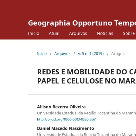
Geographia Opportuno Temp
Início
Atual
Arquivos
Notícias
Sobre
Início
/
Arquivos
/
v. 5 n. 1 (2019)
/
Artigos
REDES E MOBILIDADE DO C
PAPEL E CELULOSE NO M
Allison Bezerra Oliveira
Universidade Estadual da Região Tocantina do Mara
http://orcid.org/0000-0003-0320-5661
Daniel Macedo Nascimento
Universidade Estadual da Região Tocantina do Mara