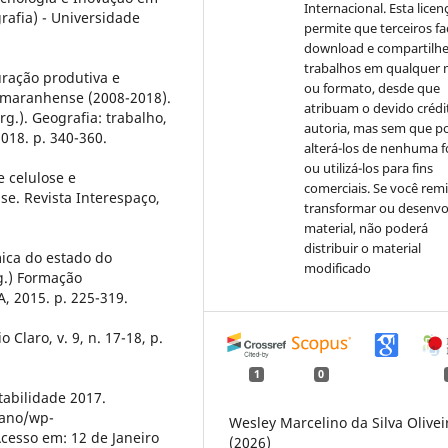
Internacional. Esta licen
afia) - Universidade
permite que terceiros f
download e compartilh
trabalhos em qualquer 
uração produtiva e
ou formato, desde que
 maranhense (2008-2018).
atribuam o devido crédi
rg.). Geografia: trabalho,
autoria, mas sem que 
018. p. 340-360.
alterá-los de nenhuma 
ou utilizá-los para fins
e celulose e
comerciais. Se você remi
e. Revista Interespaço,
transformar ou desenvo
material, não poderá
distribuir o material
ica do estado do
modificado
g.) Formação
 2015. p. 225-319.
Claro, v. 9, n. 17-18, p.
1
0
abilidade 2017.
zano/wp-
Wesley Marcelino da Silva Olivei
cesso em: 12 de Janeiro
(2026)