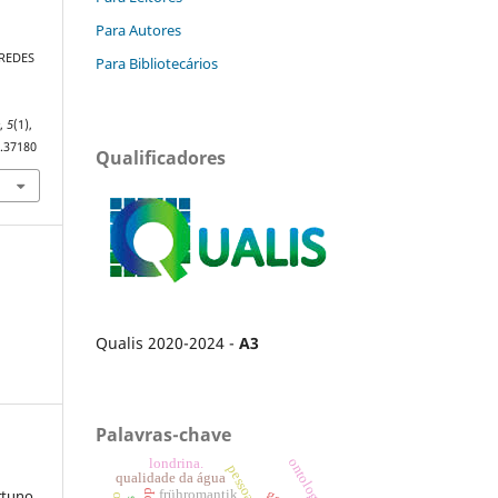
Para Autores
. REDES
Para Bibliotecários
e
,
5
(1),
5.37180
Qualificadores
Qualis 2020-2024 -
A3
Palavras-chave
ontologia.
londrina.
qualidade da água
rtuno
frühromantik