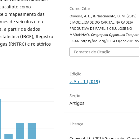
eucalipto como
Como Citar
-se o mapeamento das
Oliveira, A. B., & Nascimento, D. M. (2019)
umes de veículos e da
E MOBILIDADE DO CAPITAL NA CADEIA
a, a partir de dados
PRODUTIVA DE PAPEL E CELULOSE NO
MARANHÃO.
Geographia Opportuno Tempor
statística (IBGE), Registro
52–66. https://doi.org/10.5433/got.2019.v
gas (RNTRC) e relatórios
Fomatos de Citação
Edição
v. 5 n. 1 (2019)
Seção
Artigos
Licença
Copyright (c) 2019 Geographia Oppo