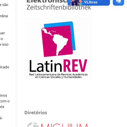
e são
e
nline
uer
 o
e isso
licado
sivos
 com o
nte
Diretórios
l-