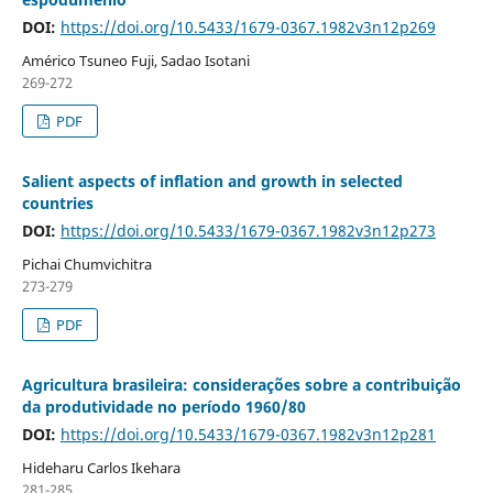
DOI:
https://doi.org/10.5433/1679-0367.1982v3n12p269
Américo Tsuneo Fuji, Sadao Isotani
269-272
PDF
Salient aspects of inflation and growth in selected
countries
DOI:
https://doi.org/10.5433/1679-0367.1982v3n12p273
Pichai Chumvichitra
273-279
PDF
Agricultura brasileira: considerações sobre a contribuição
da produtividade no período 1960/80
DOI:
https://doi.org/10.5433/1679-0367.1982v3n12p281
Hideharu Carlos Ikehara
281-285