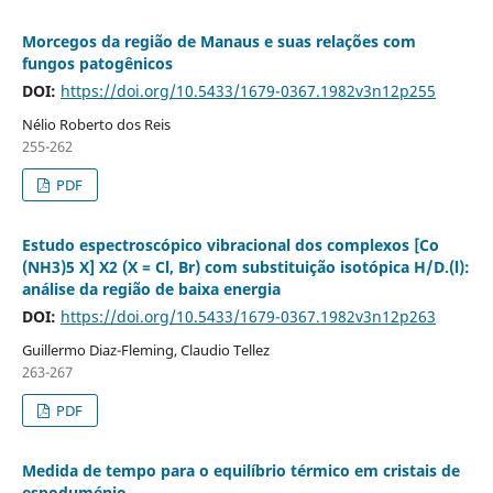
Morcegos da região de Manaus e suas relações com
fungos patogênicos
DOI:
https://doi.org/10.5433/1679-0367.1982v3n12p255
Nélio Roberto dos Reis
255-262
PDF
Estudo espectroscópico vibracional dos complexos [Co
(NH3)5 X] X2 (X = Cl, Br) com substituição isotópica H/D.(l):
análise da região de baixa energia
DOI:
https://doi.org/10.5433/1679-0367.1982v3n12p263
Guillermo Diaz-Fleming, Claudio Tellez
263-267
PDF
Medida de tempo para o equilíbrio térmico em cristais de
espoduménio