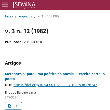
Início
/
Arquivos
/
v. 3 n. 12 (1982)
v. 3 n. 12 (1982)
Publicado:
2010-09-10
Artigos
Metapoesia: para uma poética da poesia - Terceira parte: o
poeta
DOI:
https://doi.org/10.5433/1679-0367.1982v3n12p347
Enoque Balbino Lima
347-353
PDF