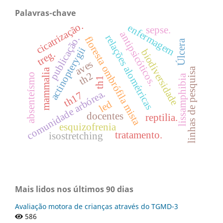
Palavras-chave
cicatrização.
enfermagem
sepse.
antipsicóticos.
relações alométricas
floresta ombrófila mista
publicação.
Úlcera
actinopterygii
biodiversidade
treg.
aves
linhas de pesquisa
mammalia
th2
absenteísmo
lissamphibia
th1
comunidade arbórea.
th17
led
docentes
reptilia.
esquizofrenia
tratamento.
isostretching
Mais lidos nos últimos 90 dias
Avaliação motora de crianças através do TGMD-3
586