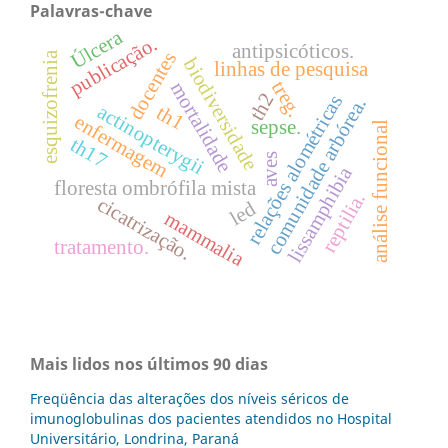
Palavras-chave
Úlcera
publicação.
antipsicóticos.
docentes
esquizofrenia
biodiversidade
linhas de pesquisa
treg.
mortalidade
th2
relações alométricas
comunidade arbórea.
actinopterygii
th1
enfermagem
sepse.
análise funcional
th17
aves
lissamphibia
floresta ombrófila mista
reptilia.
cicatrização.
led
mammalia
tratamento.
Mais lidos nos últimos 90 dias
Freqüência das alterações dos níveis séricos de
imunoglobulinas dos pacientes atendidos no Hospital
Universitário, Londrina, Paraná