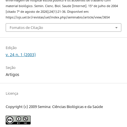
enfermagem de hospital escola público e os acidentes de trabalho com
material biológico. Semin. Cienc. Biol. Saude [Internet]. 15º de julho de 2004
[citado 7º de agosto de 2026];24(1):21-36. Disponível em:
https://ojs.uel.br/revistas/uel/index.php/seminabio/article/view/3654
Fomatos de Citação
Edição
v. 24 n. 1 (2003)
Seção
Artigos
Licença
Copyright (c) 2009 Semina: Ciências Biológicas e da Saúde