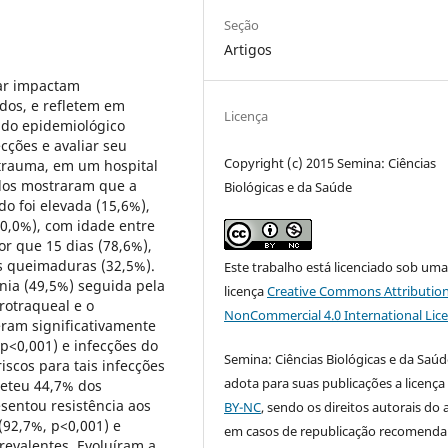
Seção
Artigos
lar impactam
dos, e refletem em
Licença
udo epidemiológico
ecções e avaliar seu
Copyright (c) 2015 Semina: Ciências
trauma, em um hospital
ados mostraram que a
Biológicas e da Saúde
do foi elevada (15,6%),
0,0%), com idade entre
or que 15 dias (78,6%),
s queimaduras (32,5%).
Este trabalho está licenciado sob um
nia (49,5%) seguida pela
licença
Creative Commons Attribution
orotraqueal e o
NonCommercial 4.0 International Lic
eram significativamente
p<0,001) e infecções do
Semina: Ciências Biológicas e da Saúd
iscos para tais infecções
adota para suas publicações a licenç
meteu 44,7% dos
entou resistência aos
BY-NC
, sendo os direitos autorais do 
(92,7%, p<0,001) e
em casos de republicação recomend
revalentes. Evoluíram a