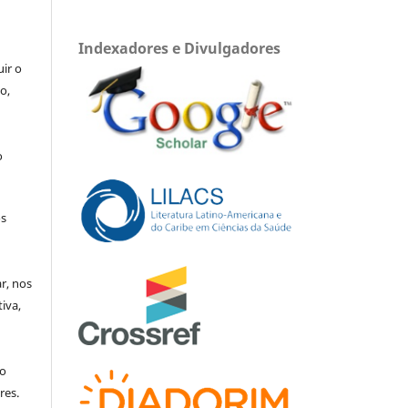
Indexadores e Divulgadores
uir o
o,
o
os
ar, nos
iva,
no
res.