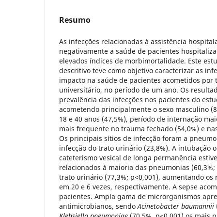
Resumo
As infecções relacionadas à assistência hospita
negativamente a saúde de pacientes hospitaliza
elevados índices de morbimortalidade. Este est
descritivo teve como objetivo caracterizar as inf
impacto na saúde de pacientes acometidos por 
universitário, no período de um ano. Os result
prevalência das infecções nos pacientes do estu
acometendo principalmente o sexo masculino (8
18 e 40 anos (47,5%), período de internação mai
mais frequente no trauma fechado (54,0%) e na
Os principais sítios de infecção foram a pneumo
infecção do trato urinário (23,8%). A intubação 
cateterismo vesical de longa permanência estiv
relacionados à maioria das pneumonias (60,3%; 
trato urinário (77,3%; p<0,001), aumentando os r
em 20 e 6 vezes, respectivamente. A sepse aco
pacientes. Ampla gama de microrganismos apres
antimicrobianos, sendo
Acinetobacter baumannii
Klebsiella pneumoniae
(70,5%, p<0,001) os mais p