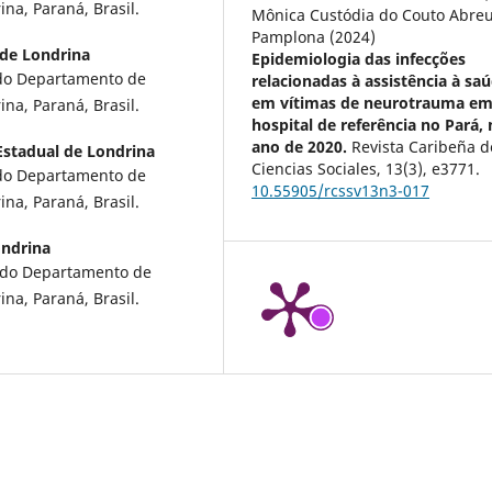
a, Paraná, Brasil.
Mônica Custódia do Couto Abre
Pamplona (2024)
 de Londrina
Epidemiologia das infecções
do Departamento de
relacionadas à assistência à sa
em vítimas de neurotrauma e
a, Paraná, Brasil.
hospital de referência no Pará,
ano de 2020.
Revista Caribeña d
Estadual de Londrina
Ciencias Sociales,
13
(3),
e3771.
do Departamento de
10.55905/rcssv13n3-017
a, Paraná, Brasil.
ondrina
e do Departamento de
a, Paraná, Brasil.