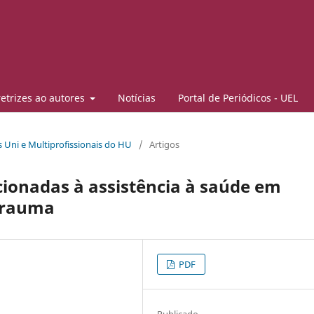
retrizes ao autores
Notícias
Portal de Periódicos - UEL
as Uni e Multiprofissionais do HU
/
Artigos
cionadas à assistência à saúde em
trauma
PDF
Publicado