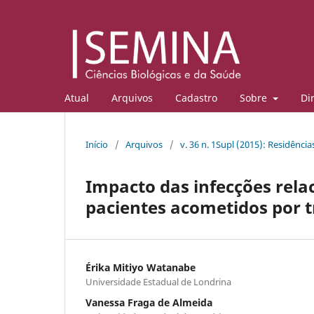
Atual
Arquivos
Cadastro
Sobre
Di
Início
/
Arquivos
/
v. 36 n. 1Supl (2015): Residênci
Impacto das infecções rela
pacientes acometidos por 
Érika Mitiyo Watanabe
Universidade Estadual de Londrina
Vanessa Fraga de Almeida