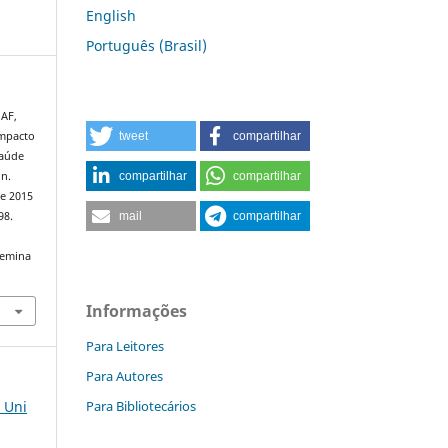
English
Português (Brasil)
 AF,
tweet
compartilhar
Impacto
saúde
compartilhar
compartilhar
n.
de 2015
mail
compartilhar
98.
semina
Informações
Para Leitores
Para Autores
Para Bibliotecários
s Uni