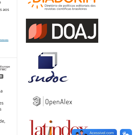
e
s aos
ommons
0
ca
a
es
s
de,