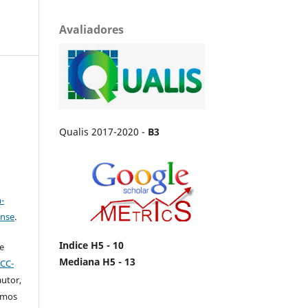
Avaliadores
Qualis 2017-2020 -
B3
a
-
ense
.
Indice H5 - 10
e
Mediana H5 - 13
a
CC-
autor,
amos