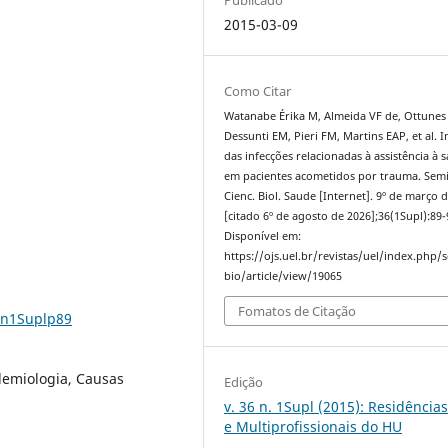
2015-03-09
Como Citar
Watanabe Érika M, Almeida VF de, Ottunes
Dessunti EM, Pieri FM, Martins EAP, et al. 
das infecções relacionadas à assistência à 
em pacientes acometidos por trauma. Semi
Cienc. Biol. Saude [Internet]. 9º de março 
[citado 6º de agosto de 2026];36(1Supl):89-
Disponível em:
https://ojs.uel.br/revistas/uel/index.php/
bio/article/view/19065
Fomatos de Citação
6n1Suplp89
demiologia, Causas
Edição
v. 36 n. 1Supl (2015): Residência
e Multiprofissionais do HU