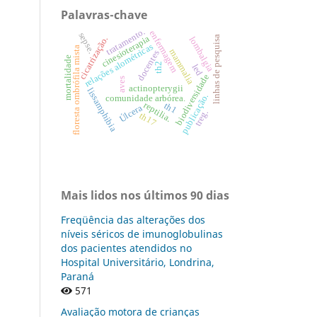
Palavras-chave
tratamento.
enfermagem
sepse.
linhas de pesquisa
cinesioterapia
cicatrização.
lombalgia
relações alométricas
floresta ombrófila mista
mammalia
docentes
mortalidade
th2
led
biodiversidade
aves
actinopterygii
lissamphibia
publicação.
comunidade arbórea.
reptilia.
th1
Úlcera
treg.
th17
Mais lidos nos últimos 90 dias
Freqüência das alterações dos
níveis séricos de imunoglobulinas
dos pacientes atendidos no
Hospital Universitário, Londrina,
Paraná
571
Avaliação motora de crianças