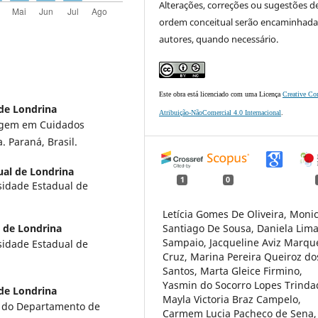
Alterações, correções ou sugestões d
ordem conceitual serão encaminhada
autores, quando necessário.
Este obra está licenciado com uma Licença
Creative C
de Londrina
Atribuição-NãoComercial 4.0 Internacional
.
agem em Cuidados
. Paraná, Brasil.
ual de Londrina
1
0
idade Estadual de
Letícia Gomes De Oliveira, Moni
 de Londrina
Santiago De Sousa, Daniela Lim
Sampaio, Jacqueline Aviz Marqu
idade Estadual de
Cruz, Marina Pereira Queiroz do
Santos, Marta Gleice Firmino,
Yasmin do Socorro Lopes Trinda
de Londrina
Mayla Victoria Braz Campelo,
e do Departamento de
Carmem Lucia Pacheco de Sena,