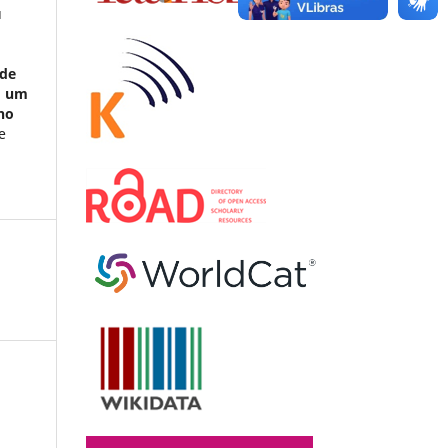
u
úde
m um
 no
e