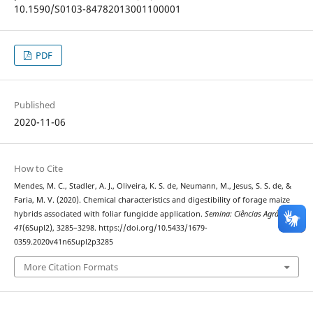
10.1590/S0103-84782013001100001
PDF
Published
2020-11-06
How to Cite
Mendes, M. C., Stadler, A. J., Oliveira, K. S. de, Neumann, M., Jesus, S. S. de, &
Faria, M. V. (2020). Chemical characteristics and digestibility of forage maize
hybrids associated with foliar fungicide application.
Semina: Ciências Agrárias
,
41
(6Supl2), 3285–3298. https://doi.org/10.5433/1679-
0359.2020v41n6Supl2p3285
More Citation Formats