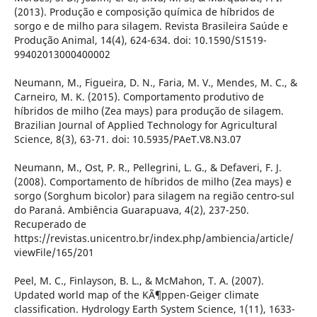
(2013). Produção e composição química de híbridos de
sorgo e de milho para silagem. Revista Brasileira Saúde e
Produção Animal, 14(4), 624-634. doi: 10.1590/S1519-
99402013000400002
Neumann, M., Figueira, D. N., Faria, M. V., Mendes, M. C., &
Carneiro, M. K. (2015). Comportamento produtivo de
híbridos de milho (Zea mays) para produção de silagem.
Brazilian Journal of Applied Technology for Agricultural
Science, 8(3), 63-71. doi: 10.5935/PAeT.V8.N3.07
Neumann, M., Ost, P. R., Pellegrini, L. G., & Defaveri, F. J.
(2008). Comportamento de híbridos de milho (Zea mays) e
sorgo (Sorghum bicolor) para silagem na região centro-sul
do Paraná. Ambiência Guarapuava, 4(2), 237-250.
Recuperado de
https://revistas.unicentro.br/index.php/ambiencia/article/
viewFile/165/201
Peel, M. C., Finlayson, B. L., & McMahon, T. A. (2007).
Updated world map of the KÃ¶ppen-Geiger climate
classification. Hydrology Earth System Science, 1(11), 1633-