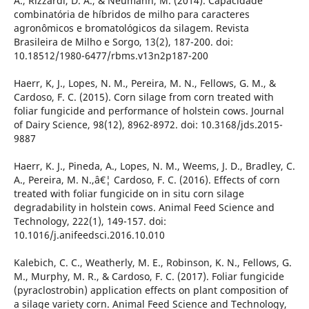
A., Rizzardi, D. A., & Neumann, M. (2014). Capacidade
combinatória de híbridos de milho para caracteres
agronômicos e bromatológicos da silagem. Revista
Brasileira de Milho e Sorgo, 13(2), 187-200. doi:
10.18512/1980-6477/rbms.v13n2p187-200
Haerr, K, J., Lopes, N. M., Pereira, M. N., Fellows, G. M., &
Cardoso, F. C. (2015). Corn silage from corn treated with
foliar fungicide and performance of holstein cows. Journal
of Dairy Science, 98(12), 8962-8972. doi: 10.3168/jds.2015-
9887
Haerr, K. J., Pineda, A., Lopes, N. M., Weems, J. D., Bradley, C.
A., Pereira, M. N.,â€¦ Cardoso, F. C. (2016). Effects of corn
treated with foliar fungicide on in situ corn silage
degradability in holstein cows. Animal Feed Science and
Technology, 222(1), 149-157. doi:
10.1016/j.anifeedsci.2016.10.010
Kalebich, C. C., Weatherly, M. E., Robinson, K. N., Fellows, G.
M., Murphy, M. R., & Cardoso, F. C. (2017). Foliar fungicide
(pyraclostrobin) application effects on plant composition of
a silage variety corn. Animal Feed Science and Technology,