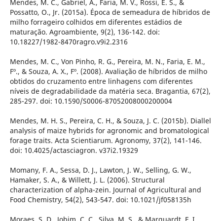
Mendes, M. C., Gabriel, A., Faria, M. V., Rossi, E. S., &
Possatto, O., Jr. (2015a). Época de semeadura de híbridos de
milho forrageiro colhidos em diferentes estádios de
maturação. Agroambiente, 9(2), 136-142. doi:
10.18227/1982-8470ragro.v9i2.2316
Mendes, M. C., Von Pinho, R. G., Pereira, M. N., Faria, E. M.,
Fº., & Souza, A. X., Fº. (2008). Avaliação de híbridos de milho
obtidos do cruzamento entre linhagens com diferentes
níveis de degradabilidade da matéria seca. Bragantia, 67(2),
285-297. doi: 10.1590/S0006-87052008000200004
Mendes, M. H. S., Pereira, C. H., & Souza, J. C. (2015b). Diallel
analysis of maize hybrids for agronomic and bromatological
forage traits. Acta Scientiarum. Agronomy, 37(2), 141-146.
doi: 10.4025/actasciagron. v37i2.19329
Momany, F. A., Sessa, D. J., Lawton, J. W., Selling, G. W.,
Hamaker, S. A., & Willett, J. L. (2006). Structural
characterization of alpha-zein. Journal of Agricultural and
Food Chemistry, 54(2), 543-547. doi: 10.1021/jf058135h
Moraes, S. D., Jobim, C. C., Silva, M. S., & Marquardt, F. I.