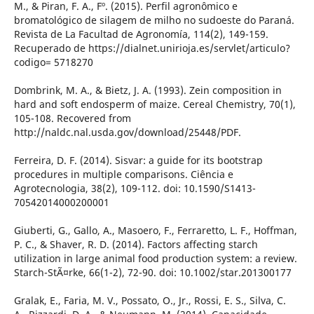
M., & Piran, F. A., Fº. (2015). Perfil agronômico e
bromatológico de silagem de milho no sudoeste do Paraná.
Revista de La Facultad de Agronomía, 114(2), 149-159.
Recuperado de https://dialnet.unirioja.es/servlet/articulo?
codigo= 5718270
Dombrink, M. A., & Bietz, J. A. (1993). Zein composition in
hard and soft endosperm of maize. Cereal Chemistry, 70(1),
105-108. Recovered from
http://naldc.nal.usda.gov/download/25448/PDF.
Ferreira, D. F. (2014). Sisvar: a guide for its bootstrap
procedures in multiple comparisons. Ciência e
Agrotecnologia, 38(2), 109-112. doi: 10.1590/S1413-
70542014000200001
Giuberti, G., Gallo, A., Masoero, F., Ferraretto, L. F., Hoffman,
P. C., & Shaver, R. D. (2014). Factors affecting starch
utilization in large animal food production system: a review.
Starch-StÃ¤rke, 66(1-2), 72-90. doi: 10.1002/star.201300177
Gralak, E., Faria, M. V., Possato, O., Jr., Rossi, E. S., Silva, C.