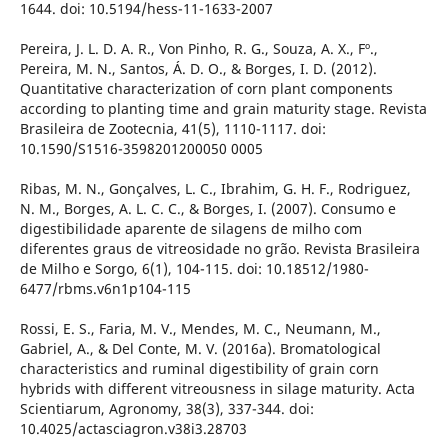
1644. doi: 10.5194/hess-11-1633-2007
Pereira, J. L. D. A. R., Von Pinho, R. G., Souza, A. X., Fº.,
Pereira, M. N., Santos, Á. D. O., & Borges, I. D. (2012).
Quantitative characterization of corn plant components
according to planting time and grain maturity stage. Revista
Brasileira de Zootecnia, 41(5), 1110-1117. doi:
10.1590/S1516-3598201200050 0005
Ribas, M. N., Gonçalves, L. C., Ibrahim, G. H. F., Rodriguez,
N. M., Borges, A. L. C. C., & Borges, I. (2007). Consumo e
digestibilidade aparente de silagens de milho com
diferentes graus de vitreosidade no grão. Revista Brasileira
de Milho e Sorgo, 6(1), 104-115. doi: 10.18512/1980-
6477/rbms.v6n1p104-115
Rossi, E. S., Faria, M. V., Mendes, M. C., Neumann, M.,
Gabriel, A., & Del Conte, M. V. (2016a). Bromatological
characteristics and ruminal digestibility of grain corn
hybrids with different vitreousness in silage maturity. Acta
Scientiarum, Agronomy, 38(3), 337-344. doi:
10.4025/actasciagron.v38i3.28703