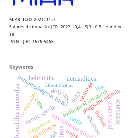
MIAR: ICDS 2021: 11.0
Fatores de impacto: JCR -2023 - 0,4 - SJR - 0,5 - H index -
18
ISSN - JRC: 1676-546X
Keywords
nematophagous fungi
helminths
nematóides.
caatinga
faixa etária
ifat.
boophilus microplus
pregnant rabbits
biological invasion
dog
dogs
cats.
nematodes
catte
resistance
prevalence
exotic specie
human
toxoplasma gondii
abortion.
cattle.
frequence
ciatostomíneos
eqüinos
traps.
litter