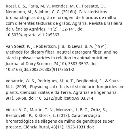
Rossi, E. S., Faria, M. V., Mendes, M. C., Possatto, O.,
Neumann, M., & Jobim, C. C. (2016b). Características
bromatológicas do grão e forragem de híbridos de milho
com diferentes texturas de grãos. Agrária, Revista Brasileira
de Ciências Agrárias, 11(2), 132-141. doi:
10.5039/agraria.v11i2a5363
Van Soest, P. J., Robertson, J. B., & Lewis, B. A. (1991).
Methods for dietary fiber, neutral detergent fiber, and no
starch polysaccharides in relation to animal nutrition.
Journal of Dairy Science, 74(10), 3583-3597. doi:
10.3168/jds.S0022-0302(91)78551-2
Venancio, W. S., Rodrigues, M. A. T., Begliomini, E., & Souza,
N. L. (2009). Physiological effects of strobilurin fungicides on
plants. Ciências Exatas e da Terra, Agrárias e Engenharia,
9(1), 59-68. doi: 10. 5212/publicatio.v9i03.814
Vieira, V. C., Martin, T. N., Menezes, L. F. G., Ortiz, S.,
Bertoncelli, P., & Storck, L. (2013). Caracterização
bromatológica de silagens de milho de genótipos super
precoce. Ciência Rural, 43(11), 1925-1931 doi: