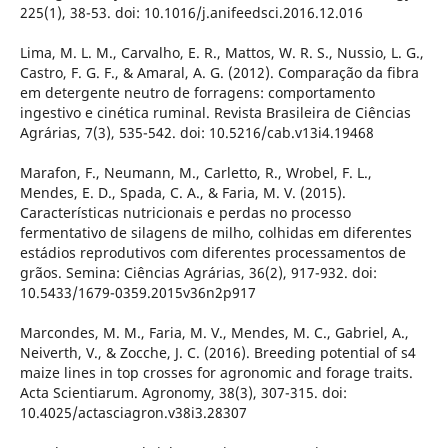
225(1), 38-53. doi: 10.1016/j.anifeedsci.2016.12.016
Lima, M. L. M., Carvalho, E. R., Mattos, W. R. S., Nussio, L. G.,
Castro, F. G. F., & Amaral, A. G. (2012). Comparação da fibra
em detergente neutro de forragens: comportamento
ingestivo e cinética ruminal. Revista Brasileira de Ciências
Agrárias, 7(3), 535-542. doi: 10.5216/cab.v13i4.19468
Marafon, F., Neumann, M., Carletto, R., Wrobel, F. L.,
Mendes, E. D., Spada, C. A., & Faria, M. V. (2015).
Características nutricionais e perdas no processo
fermentativo de silagens de milho, colhidas em diferentes
estádios reprodutivos com diferentes processamentos de
grãos. Semina: Ciências Agrárias, 36(2), 917-932. doi:
10.5433/1679-0359.2015v36n2p917
Marcondes, M. M., Faria, M. V., Mendes, M. C., Gabriel, A.,
Neiverth, V., & Zocche, J. C. (2016). Breeding potential of s4
maize lines in top crosses for agronomic and forage traits.
Acta Scientiarum. Agronomy, 38(3), 307-315. doi:
10.4025/actasciagron.v38i3.28307