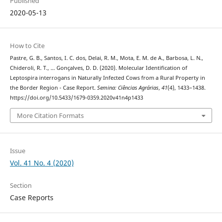
Published
2020-05-13
How to Cite
Pastre, G. B., Santos, I. C. dos, Delai, R. M., Mota, E. M. de A., Barbosa, L. N.,
Chideroli, R. T., … Gonçalves, D. D. (2020). Molecular Identification of
Leptospira interrogans in Naturally Infected Cows from a Rural Property in
the Border Region - Case Report.
Semina: Ciências Agrárias
,
41
(4), 1433–1438.
https://doi.org/10.5433/1679-0359.2020v41n4p1433
More Citation Formats
Issue
Vol. 41 No. 4 (2020)
Section
Case Reports