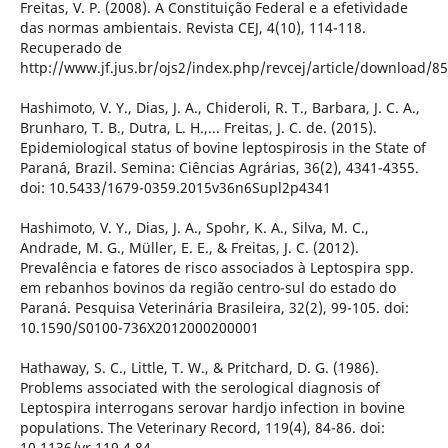
Freitas, V. P. (2008). A Constituição Federal e a efetividade
das normas ambientais. Revista CEJ, 4(10), 114-118.
Recuperado de
http://www.jf.jus.br/ojs2/index.php/revcej/article/download/8
Hashimoto, V. Y., Dias, J. A., Chideroli, R. T., Barbara, J. C. A.,
Brunharo, T. B., Dutra, L. H.,... Freitas, J. C. de. (2015).
Epidemiological status of bovine leptospirosis in the State of
Paraná, Brazil. Semina: Ciências Agrárias, 36(2), 4341-4355.
doi: 10.5433/1679-0359.2015v36n6Supl2p4341
Hashimoto, V. Y., Dias, J. A., Spohr, K. A., Silva, M. C.,
Andrade, M. G., Müller, E. E., & Freitas, J. C. (2012).
Prevalência e fatores de risco associados à Leptospira spp.
em rebanhos bovinos da região centro-sul do estado do
Paraná. Pesquisa Veterinária Brasileira, 32(2), 99-105. doi:
10.1590/S0100-736X2012000200001
Hathaway, S. C., Little, T. W., & Pritchard, D. G. (1986).
Problems associated with the serological diagnosis of
Leptospira interrogans serovar hardjo infection in bovine
populations. The Veterinary Record, 119(4), 84-86. doi:
10.1136/vr.119.4.84