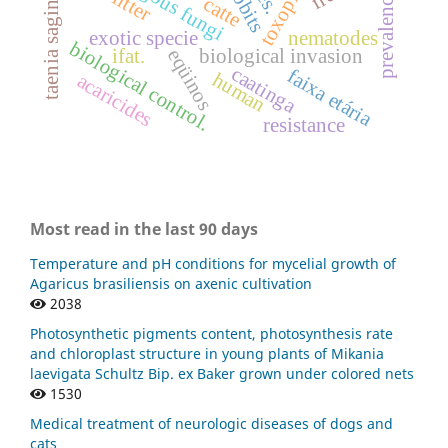
taenia saginata
litter
prevalence
catte
exotic specie
nematodes
biological control.
eqüinos
ifat.
biological invasion
caatinga
faixa etária
human
acaricides
resistance
Most read in the last 90 days
Temperature and pH conditions for mycelial growth of
Agaricus brasiliensis on axenic cultivation
2038
Photosynthetic pigments content, photosynthesis rate
and chloroplast structure in young plants of Mikania
laevigata Schultz Bip. ex Baker grown under colored nets
1530
Medical treatment of neurologic diseases of dogs and
cats