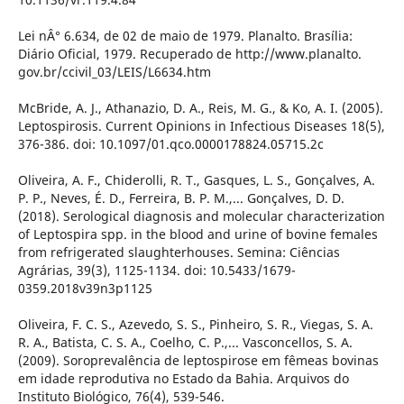
Lei nÂ° 6.634, de 02 de maio de 1979. Planalto. Brasília:
Diário Oficial, 1979. Recuperado de http://www.planalto.
gov.br/ccivil_03/LEIS/L6634.htm
McBride, A. J., Athanazio, D. A., Reis, M. G., & Ko, A. I. (2005).
Leptospirosis. Current Opinions in Infectious Diseases 18(5),
376-386. doi: 10.1097/01.qco.0000178824.05715.2c
Oliveira, A. F., Chiderolli, R. T., Gasques, L. S., Gonçalves, A.
P. P., Neves, É. D., Ferreira, B. P. M.,... Gonçalves, D. D.
(2018). Serological diagnosis and molecular characterization
of Leptospira spp. in the blood and urine of bovine females
from refrigerated slaughterhouses. Semina: Ciências
Agrárias, 39(3), 1125-1134. doi: 10.5433/1679-
0359.2018v39n3p1125
Oliveira, F. C. S., Azevedo, S. S., Pinheiro, S. R., Viegas, S. A.
R. A., Batista, C. S. A., Coelho, C. P.,... Vasconcellos, S. A.
(2009). Soroprevalência de leptospirose em fêmeas bovinas
em idade reprodutiva no Estado da Bahia. Arquivos do
Instituto Biológico, 76(4), 539-546.