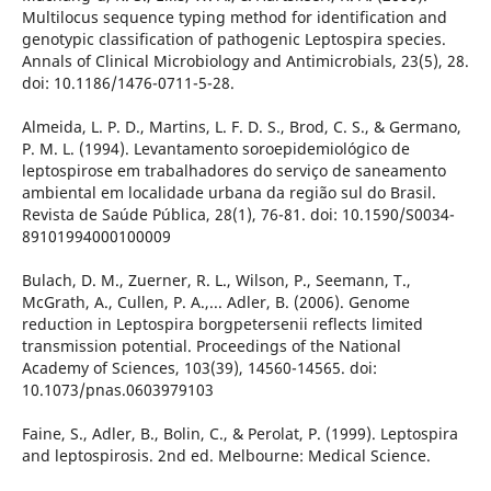
Multilocus sequence typing method for identification and
genotypic classification of pathogenic Leptospira species.
Annals of Clinical Microbiology and Antimicrobials, 23(5), 28.
doi: 10.1186/1476-0711-5-28.
Almeida, L. P. D., Martins, L. F. D. S., Brod, C. S., & Germano,
P. M. L. (1994). Levantamento soroepidemiológico de
leptospirose em trabalhadores do serviço de saneamento
ambiental em localidade urbana da região sul do Brasil.
Revista de Saúde Pública, 28(1), 76-81. doi: 10.1590/S0034-
89101994000100009
Bulach, D. M., Zuerner, R. L., Wilson, P., Seemann, T.,
McGrath, A., Cullen, P. A.,... Adler, B. (2006). Genome
reduction in Leptospira borgpetersenii reflects limited
transmission potential. Proceedings of the National
Academy of Sciences, 103(39), 14560-14565. doi:
10.1073/pnas.0603979103
Faine, S., Adler, B., Bolin, C., & Perolat, P. (1999). Leptospira
and leptospirosis. 2nd ed. Melbourne: Medical Science.