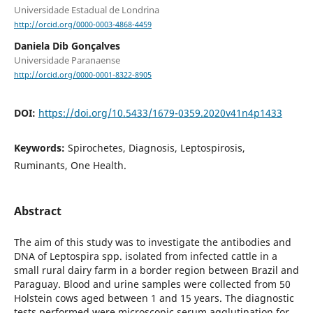
Universidade Estadual de Londrina
http://orcid.org/0000-0003-4868-4459
Daniela Dib Gonçalves
Universidade Paranaense
http://orcid.org/0000-0001-8322-8905
DOI:
https://doi.org/10.5433/1679-0359.2020v41n4p1433
Keywords:
Spirochetes, Diagnosis, Leptospirosis,
Ruminants, One Health.
Abstract
The aim of this study was to investigate the antibodies and
DNA of Leptospira spp. isolated from infected cattle in a
small rural dairy farm in a border region between Brazil and
Paraguay. Blood and urine samples were collected from 50
Holstein cows aged between 1 and 15 years. The diagnostic
tests performed were microscopic serum agglutination for