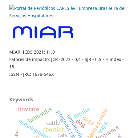
MIAR: ICDS 2021: 11.0
Fatores de impacto: JCR -2023 - 0,4 - SJR - 0,5 - H index -
18
ISSN - JRC: 1676-546X
Keywords
broiler
helminths
bovinos
toxoplasma gondii
pregnant rabbits
nematóides.
dogs
nematophagous fungi
dog
traps.
cattle.
frequence
abortion.
cats.