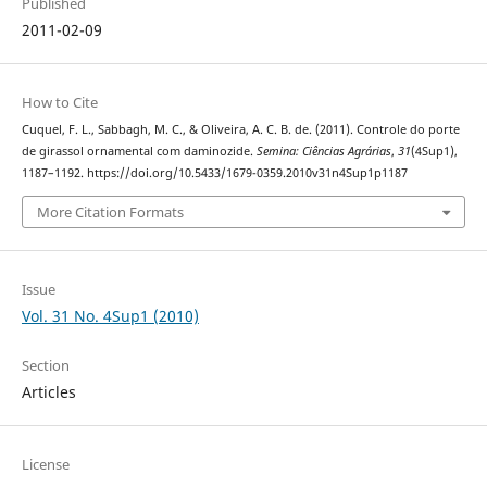
Published
2011-02-09
How to Cite
Cuquel, F. L., Sabbagh, M. C., & Oliveira, A. C. B. de. (2011). Controle do porte
de girassol ornamental com daminozide.
Semina: Ciências Agrárias
,
31
(4Sup1),
1187–1192. https://doi.org/10.5433/1679-0359.2010v31n4Sup1p1187
More Citation Formats
Issue
Vol. 31 No. 4Sup1 (2010)
Section
Articles
License