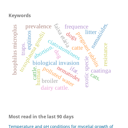
Keywords
nematóides.
faixa etária
prevalence
frequence
boophilus microplus
litter
toxoplasma gondii
dogs
eqüinos
pregnant rabbits
ciatostomíneos
traps.
resistance
abortion.
catte
dog
exotic specie
biological invasion
nematodes
polluted water
ifat.
cattle.
caatinga
human
cats.
broiler
dairy cattle.
Most read in the last 90 days
Temperature and pH conditions for mycelial growth of