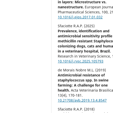
in layers: Microstructure vs.
nanostructure.
European Journa
Pharmaceutical Sciences,
100
,
2
10.1016/j.ejps.2017.01.032
Sfaciotte R.A.P. (2025)
Prevalence, identification and
antimicrobial sensitivity profile
methicillin resistant Staphyloc
colonizing dogs, cats and hum
in a veterinary hospital, Brazil.
Research in Veterinary Science,
10.1016/j.rvsc.2025.105793
de Morais Nobre M.L. (2019)
Antimicrobial resistance of
staphylococcus spp. In swine
farming: A challenge for one
health.
Acta Veterinaria Brasilica
13
(4),
170-181.
10.21708/avb.2019.13.4.8547
Sfaciotte R.A.P. (2018)