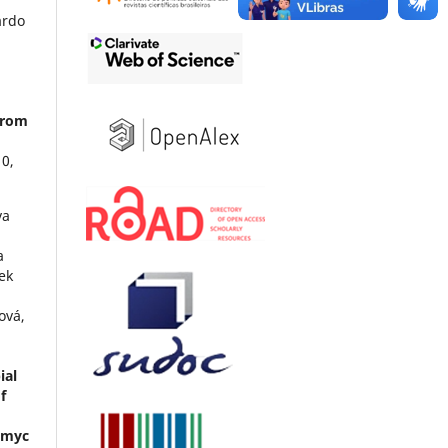
ardo
 from
10
,
va
n
a
šek
ová,
ial
f
omyc