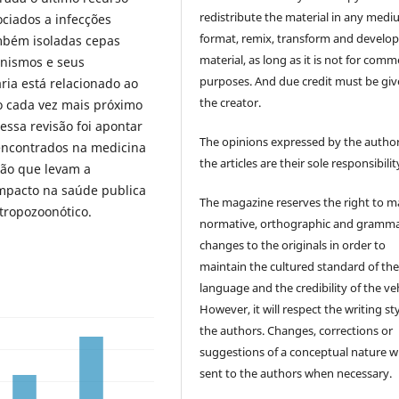
redistribute the material in any medi
ociados a infecções
format, remix, transform and develop
mbém isoladas cepas
material, as long as it is not for comm
anismos e seus
purposes. And due credit must be giv
ria está relacionado ao
the creator.
o cada vez mais próximo
essa revisão foi apontar
The opinions expressed by the author
 encontrados na medicina
the articles are their sole responsibilit
ção que levam a
impacto na saúde publica
The magazine reserves the right to 
tropozoonótico.
normative, orthographic and gramma
changes to the originals in order to
maintain the cultured standard of th
language and the credibility of the veh
However, it will respect the writing sty
the authors. Changes, corrections or
suggestions of a conceptual nature wi
sent to the authors when necessary.