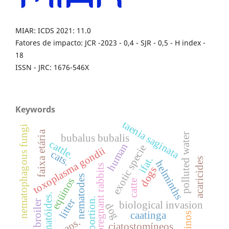
MIAR: ICDS 2021: 11.0
Fatores de impacto: JCR -2023 - 0,4 - SJR - 0,5 - H index -
18
ISSN - JRC: 1676-546X
Keywords
taenia saginata
nematophagous fungi
faixa etária
polluted water
bubalus bubalis
cattle.
human
exotic specie
toxoplasma gondii
cats.
ifat.
acaricides
helminths
pregnant rabbits
dogs
nematodes
eqüinos
catte
nematóides.
abortion.
litter
broiler
biological invasion
dog
caatinga
bovinos
traps.
ciatostomíneos