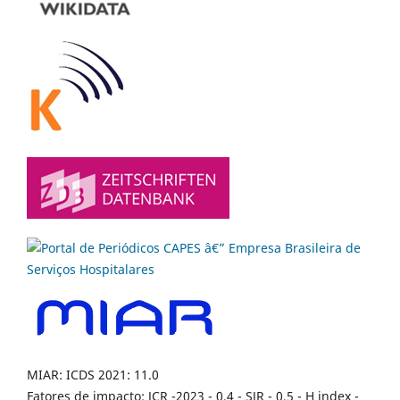
MIAR: ICDS 2021: 11.0
Fatores de impacto: JCR -2023 - 0,4 - SJR - 0,5 - H index -