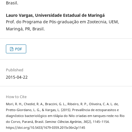
Brasil.
Lauro Vargas,
Universidade Estadual de Maringá
Prof. do Programa de Pós-graduação em Zootecnia, UEM,
Maringá, PR, Brasil.
PDF
Published
2015-04-22
How to Cite
Mori, R. H., Chedid, R. A., Braccini, G. L., Ribeiro, R. P., Oliveira, C. A. L. de,
Pretto-Giordano, L. G., & Vargas, L. (2015). Prevalência de ectoparasitos e
diagnóstico bacteriológico em tilápia do Nilo criadas em tanques-rede no Rio
do Corvo, Paraná, Brasil.
Semina: Ciências Agrárias
,
36
(2), 1145–1154.
https://doi.org/10.5433/1679-0359.2015v36n2p1145