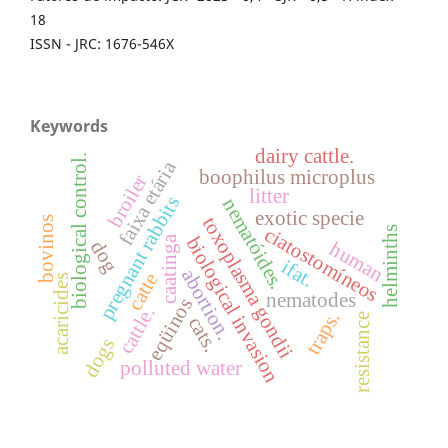
18
ISSN - JRC: 1676-546X
Keywords
dairy cattle.
biological control.
faixa etária
boophilus microplus
broiler
litter
pregnant rabbits
nematóides.
exotic specie
toxoplasma gondii
bovinos
ciatostomíneos
helminths
biological invasion
caatinga
dog
human
ifat.
abortion.
catte
acaricides
nematodes
eqüinos
cattle.
traps.
resistance
cats.
dogs
polluted water