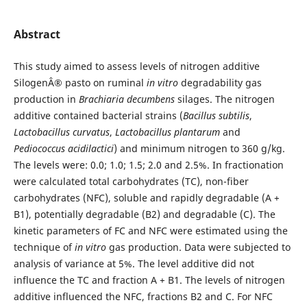
Abstract
This study aimed to assess levels of nitrogen additive
SilogenÂ® pasto on ruminal
in vitro
degradability gas
production in
Brachiaria decumbens
silages. The nitrogen
additive contained bacterial strains (
Bacillus subtilis
,
Lactobacillus curvatus
,
Lactobacillus plantarum
and
Pediococcus acidilactici
) and minimum nitrogen to 360 g/kg.
The levels were: 0.0; 1.0; 1.5; 2.0 and 2.5%. In fractionation
were calculated total carbohydrates (TC), non-fiber
carbohydrates (NFC), soluble and rapidly degradable (A +
B1), potentially degradable (B2) and degradable (C). The
kinetic parameters of FC and NFC were estimated using the
technique of
in vitro
gas production. Data were subjected to
analysis of variance at 5%. The level additive did not
influence the TC and fraction A + B1. The levels of nitrogen
additive influenced the NFC, fractions B2 and C. For NFC