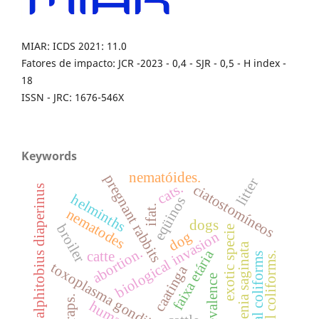
MIAR: ICDS 2021: 11.0
Fatores de impacto: JCR -2023 - 0,4 - SJR - 0,5 - H index -
18
ISSN - JRC: 1676-546X
Keywords
nematóides.
pregnant rabbits
litter
cats.
ciatostomíneos
alphitobius diaperinus
helminths
eqüinos
ifat.
nematodes
dogs
broiler
exotic specie
biological invasion
dog
taenia saginata
abortion.
faixa etária
catte
total coliforms.
fecal coliforms
toxoplasma gondii
caatinga
prevalence
traps.
human