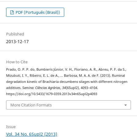
PDF (Português (Brasil))
Published
2013-12-17
How to Cite
Prado, O. P. P. do, Bumbieris Júnior, V. H., Floriano, A. R., Abreu, P. F. da S.,
Mizubuti, I. Y., Ribeiro, E. L. de A., … Barbosa, M. A. A. de F. (2013). Ruminal
degradation kinetic of Brachiaria decumbens silages with different nitrogen
additives.
Semina: Ciências Agrárias
,
34
(6Supl2), 4093–4104.
https://doi.org/10.5433/1679-0359.2013v34n6Supl2p4093
More Citation Formats
Issue
Vol. 34 No. 6Supl2 (2013)