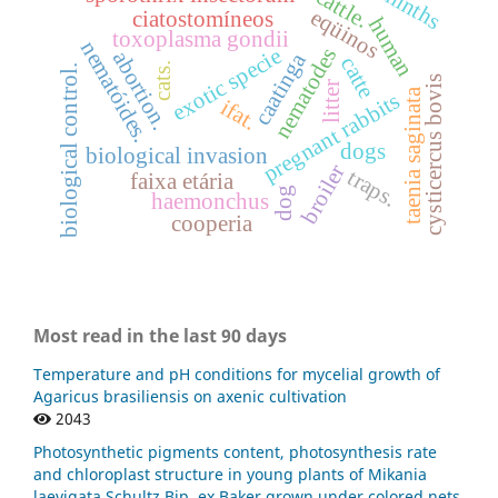
cattle.
eqüinos
ciatostomíneos
human
toxoplasma gondii
nematóides.
exotic specie
nematodes
abortion.
caatinga
catte
cats.
biological control.
cysticercus bovis
litter
taenia saginata
pregnant rabbits
ifat.
dogs
biological invasion
broiler
traps.
faixa etária
dog
haemonchus
cooperia
Most read in the last 90 days
Temperature and pH conditions for mycelial growth of
Agaricus brasiliensis on axenic cultivation
2043
Photosynthetic pigments content, photosynthesis rate
and chloroplast structure in young plants of Mikania
laevigata Schultz Bip. ex Baker grown under colored nets