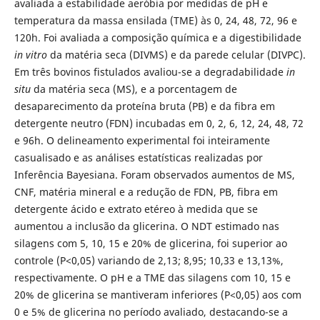
avaliada a estabilidade aeróbia por medidas de pH e
temperatura da massa ensilada (TME) às 0, 24, 48, 72, 96 e
120h. Foi avaliada a composição química e a digestibilidade
in vitro
da matéria seca (DIVMS) e da parede celular (DIVPC).
Em três bovinos fistulados avaliou-se a degradabilidade
in
situ
da matéria seca (MS), e a porcentagem de
desaparecimento da proteína bruta (PB) e da fibra em
detergente neutro (FDN) incubadas em 0, 2, 6, 12, 24, 48, 72
e 96h. O delineamento experimental foi inteiramente
casualisado e as análises estatísticas realizadas por
Inferência Bayesiana. Foram observados aumentos de MS,
CNF, matéria mineral e a redução de FDN, PB, fibra em
detergente ácido e extrato etéreo à medida que se
aumentou a inclusão da glicerina. O NDT estimado nas
silagens com 5, 10, 15 e 20% de glicerina, foi superior ao
controle (P<0,05) variando de 2,13; 8,95; 10,33 e 13,13%,
respectivamente. O pH e a TME das silagens com 10, 15 e
20% de glicerina se mantiveram inferiores (P<0,05) aos com
0 e 5% de glicerina no período avaliado, destacando-se a