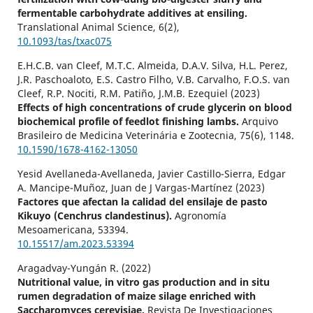
fermentable carbohydrate additives at ensiling.
Translational Animal Science,
6
(2),
10.1093/tas/txac075
E.H.C.B. van Cleef, M.T.C. Almeida, D.A.V. Silva, H.L. Perez,
J.R. Paschoaloto, E.S. Castro Filho, V.B. Carvalho, F.O.S. van
Cleef, R.P. Nociti, R.M. Patiño, J.M.B. Ezequiel (2023)
Effects of high concentrations of crude glycerin on blood
biochemical profile of feedlot finishing lambs.
Arquivo
Brasileiro de Medicina Veterinária e Zootecnia,
75
(6),
1148.
10.1590/1678-4162-13050
Yesid Avellaneda-Avellaneda, Javier Castillo-Sierra, Edgar
A. Mancipe-Muñoz, Juan de J Vargas-Martínez (2023)
Factores que afectan la calidad del ensilaje de pasto
Kikuyo (Cenchrus clandestinus).
Agronomía
Mesoamericana,
53394.
10.15517/am.2023.53394
Aragadvay-Yungán R. (2022)
Nutritional value, in vitro gas production and in situ
rumen degradation of maize silage enriched with
Saccharomyces cerevisiae.
Revista De Investigaciones