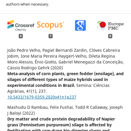
authors when necessary.
4
7
0
João Pedro Velho, Pagiel Bernardi Zardin, Clóves Cabreira
Jobim, Ione Maria Pereira Haygert-Velho, Dileta Regina
Moro Alessio, Ênio Giotto, Gabriel Menegazzi da Conceição,
Cássio Rodrigo Gehrk (2020)
Meta-analysis of corn plants, green fodder (ensilage), and
silages of different types of maize hybrids used in
experimental conditions in Brazil.
Semina: Ciências
Agrárias,
41
(1),
237.
10.5433/1679-0359.2020v41n1p237
Mashudu D Rambau, Felix Fushai, Todd R Callaway, Joseph
J Baloyi (2022)
Dry matter and crude protein degradability of Napier
grass (Pennisetum purpureum) silage is affected by
fertilization with cow-dung bio-digester slurry and