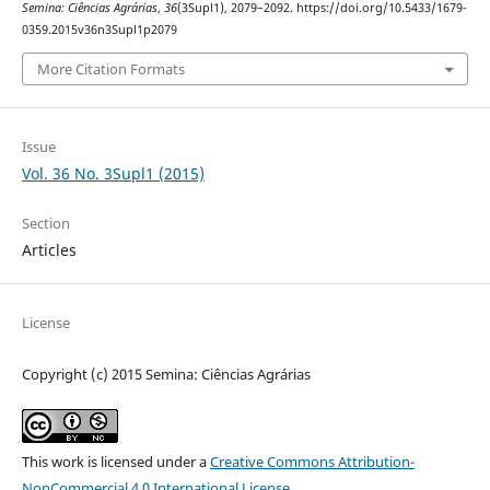
Semina: Ciências Agrárias
,
36
(3Supl1), 2079–2092. https://doi.org/10.5433/1679-
0359.2015v36n3Supl1p2079
More Citation Formats
Issue
Vol. 36 No. 3Supl1 (2015)
Section
Articles
License
Copyright (c) 2015 Semina: Ciências Agrárias
This work is licensed under a
Creative Commons Attribution-
NonCommercial 4.0 International License
.