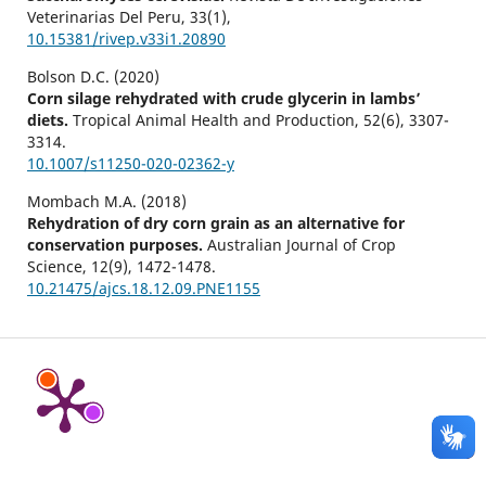
Veterinarias Del Peru,
33
(1),
10.15381/rivep.v33i1.20890
Bolson D.C. (2020)
Corn silage rehydrated with crude glycerin in lambs’
diets.
Tropical Animal Health and Production,
52
(6),
3307-
3314.
10.1007/s11250-020-02362-y
Mombach M.A. (2018)
Rehydration of dry corn grain as an alternative for
conservation purposes.
Australian Journal of Crop
Science,
12
(9),
1472-1478.
10.21475/ajcs.18.12.09.PNE1155