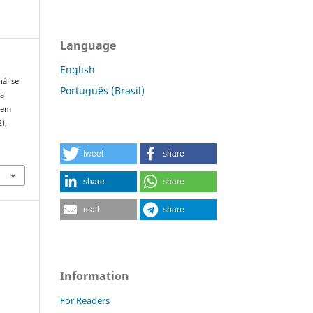
Language
English
nálise
Português (Brasil)
ta
 em
2),
tweet
share
share
share
mail
share
Information
For Readers