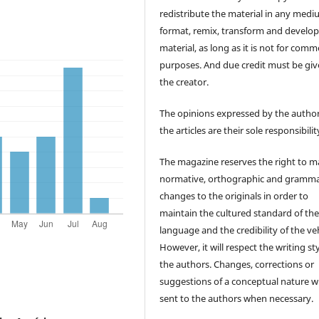
redistribute the material in any medi
format, remix, transform and develop
material, as long as it is not for comm
purposes. And due credit must be giv
the creator.
The opinions expressed by the author
the articles are their sole responsibilit
The magazine reserves the right to 
normative, orthographic and gramma
changes to the originals in order to
maintain the cultured standard of th
language and the credibility of the veh
However, it will respect the writing sty
the authors. Changes, corrections or
suggestions of a conceptual nature wi
sent to the authors when necessary.