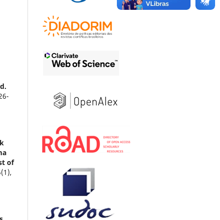
d.
26-
sk
ma
st of
5
(1),
s