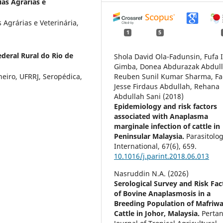
ias Agrárias e
Agrárias e Veterinária,
1
5
deral Rural do Rio de
Shola David Ola-Fadunsin, Fufa 
Gimba, Donea Abdurazak Abdull
neiro, UFRRJ, Seropédica,
Reuben Sunil Kumar Sharma, Fa
Jesse Firdaus Abdullah, Rehana
Abdullah Sani (2018)
Epidemiology and risk factors
associated with Anaplasma
marginale infection of cattle in
Peninsular Malaysia.
Parasitolo
International,
67
(6),
659.
10.1016/j.parint.2018.06.013
Nasruddin N.A. (2026)
Serological Survey and Risk Fac
of Bovine Anaplasmosis in a
Breeding Population of Mafriwa
Cattle in Johor, Malaysia.
Pertan