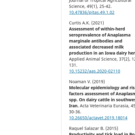
Journal of Tropical Agricultural
Science,
49
(1),
25-42.
10.47836/pjtas.49.1.02
Curtis A.K. (2021)
Assessment of within-herd
seroprevalence of Anaplasma
marginale antibodies and
associated decreased milk
production in an Iowa dairy her
Applied Animal Science,
37
(2),
1
131.
10.15232/aas.2020-02110
Noaman V. (2019)
Molecular epidemiology and ri
factors assessment of Anaplas
spp. On dairy cattle in southwe
Iran.
Acta Veterinaria Eurasia,
4
30-36.
10.26650/actavet.2019.18014
Raquel Salazar B. (2015)
Productivity and tick load in Bo