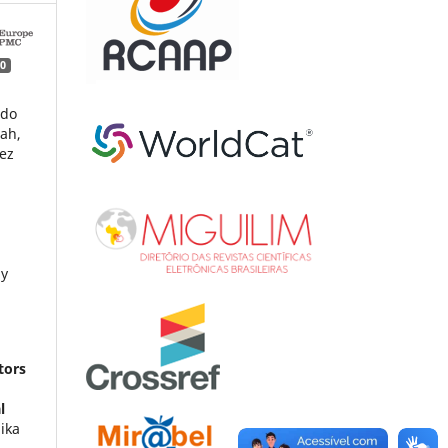
0
Ido
ah,
ez
gy
tors
l
ika