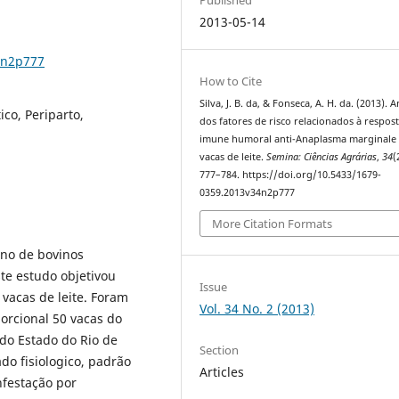
2013-05-14
4n2p777
How to Cite
Silva, J. B. da, & Fonseca, A. H. da. (2013). A
co, Periparto,
dos fatores de risco relacionados à respos
imune humoral anti-Anaplasma marginale
vacas de leite.
Semina: Ciências Agrárias
,
34
(
777–784. https://doi.org/10.5433/1679-
0359.2013v34n2p777
More Citation Formats
eno de bovinos
te estudo objetivou
Issue
 vacas de leite. Foram
Vol. 34 No. 2 (2013)
orcional 50 vacas do
do Estado do Rio de
Section
ado fisiologico, padrão
Articles
nfestação por