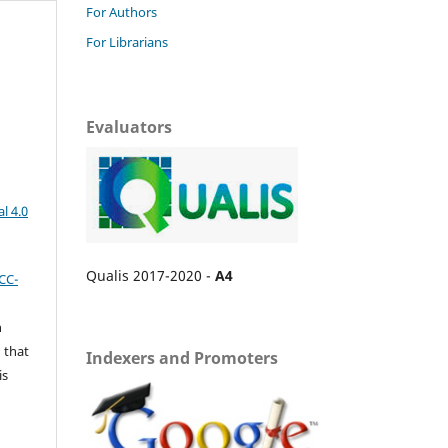
For Authors
For Librarians
Evaluators
l 4.0
Qualis 2017-2020 -
A4
CC-
n
 that
Indexers and Promoters
is