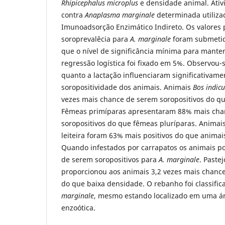
Rhipicephalus microplus
e densidade animal. Ativ
contra
Anaplasma marginale
determinada utiliza
Imunoadsorção Enzimático Indireto. Os valores 
soroprevalêcia para
A. marginale
foram submetid
que o nível de significância mínima para mante
regressão logística foi fixado em 5%. Observou-
quanto a lactação influenciaram significativame
soropositividade dos animais. Animais
Bos indic
vezes mais chance de serem soropositivos do q
Fêmeas primíparas apresentaram 88% mais cha
soropositivos do que fêmeas pluríparas. Animai
leiteira foram 63% mais positivos do que animai
Quando infestados por carrapatos os animais 
de serem soropositivos para
A. marginale
. Paste
proporcionou aos animais 3,2 vezes mais chance
do que baixa densidade. O rebanho foi classifi
marginale
, mesmo estando localizado em uma ár
enzoótica.