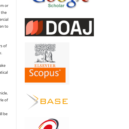
um or
 the
ercial
en to
s of
y.
make
tical
e
icle.
le of
ll be