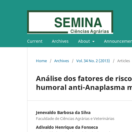
Current
Archives
About
Announcemen
Home
/
Archives
/
Vol. 34 No. 2 (2013)
/
Articles
Análise dos fatores de risc
humoral anti-Anaplasma ma
Jenevaldo Barbosa da Silva
Faculdade de Ciências Agrárias e Veterinárias
Adivaldo Henrique da Fonseca