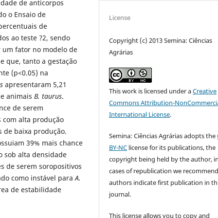
idade de anticorpos
do o Ensaio de
License
percentuais de
os ao teste ?2, sendo
Copyright (c) 2013 Semina: Ciências
r um fator no modelo de
Agrárias
se que, tanto a gestação
nte (p<0.05) na
us
apresentaram 5,21
This work is licensed under a
Creative
ue animais
B. taurus
.
Commons Attribution-NonCommercia
nce de serem
International License
.
s com alta produção
s de baixa produção.
Semina: Ciências Agrárias adopts the
possuiam 39% mais chance
BY-NC
license for its publications, the
jo sob alta densidade
copyright being held by the author, i
s de serem soropositivos
cases of republication we recommend
cado como instável para
A.
authors indicate first publication in th
ea de estabilidade
journal.
This license allows you to copy and