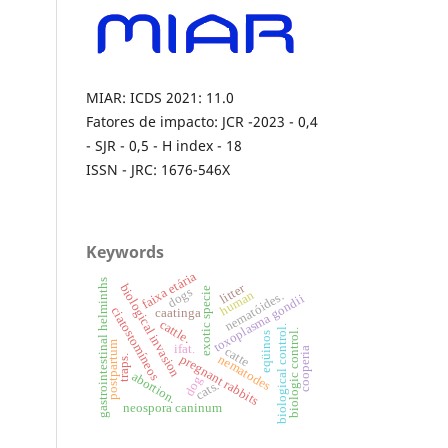
MIAR: ICDS 2021: 11.0
Fatores de impacto: JCR -2023 - 0,4
- SJR - 0,5 - H index - 18
ISSN - JRC: 1676-546X
Keywords
faixa etária
gastrointestinal helminths
litter
biological invasion
dogs
exotic specie
human
nematóides.
toxoplasma gondii
ciatostomíneos
caatinga
cattle.
biological control.
biologic control.
eqüinos
postpartum
ifat.
catte
cooperia
pregnant rabbits
nematodes
traps.
abortion.
dog
cats.
neospora caninum