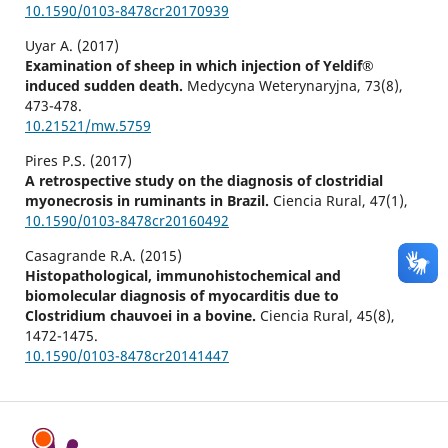
10.1590/0103-8478cr20170939
Uyar A. (2017)
Examination of sheep in which injection of Yeldif®
induced sudden death.
Medycyna Weterynaryjna,
73
(8),
473-478.
10.21521/mw.5759
Pires P.S. (2017)
A retrospective study on the diagnosis of clostridial
myonecrosis in ruminants in Brazil.
Ciencia Rural,
47
(1),
10.1590/0103-8478cr20160492
Casagrande R.A. (2015)
Histopathological, immunohistochemical and
biomolecular diagnosis of myocarditis due to
Clostridium chauvoei in a bovine.
Ciencia Rural,
45
(8),
1472-1475.
10.1590/0103-8478cr20141447