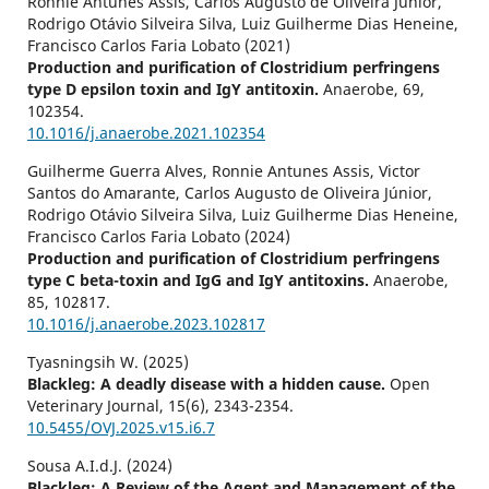
Ronnie Antunes Assis, Carlos Augusto de Oliveira Júnior,
Rodrigo Otávio Silveira Silva, Luiz Guilherme Dias Heneine,
Francisco Carlos Faria Lobato (2021)
Production and purification of Clostridium perfringens
type D epsilon toxin and IgY antitoxin.
Anaerobe,
69
,
102354.
10.1016/j.anaerobe.2021.102354
Guilherme Guerra Alves, Ronnie Antunes Assis, Victor
Santos do Amarante, Carlos Augusto de Oliveira Júnior,
Rodrigo Otávio Silveira Silva, Luiz Guilherme Dias Heneine,
Francisco Carlos Faria Lobato (2024)
Production and purification of Clostridium perfringens
type C beta-toxin and IgG and IgY antitoxins.
Anaerobe,
85
,
102817.
10.1016/j.anaerobe.2023.102817
Tyasningsih W. (2025)
Blackleg: A deadly disease with a hidden cause.
Open
Veterinary Journal,
15
(6),
2343-2354.
10.5455/OVJ.2025.v15.i6.7
Sousa A.I.d.J. (2024)
Blackleg: A Review of the Agent and Management of the