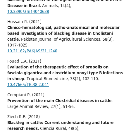
Disease in Brazil.
Animals,
14
(4),
10.3390/ani14040638
Hussain R. (2021)
Clinico-hematological, patho-anatomical and molecular
based investigation of blackleg disease in Cholistani
cattle.
Pakistan Journal of Agricultural Sciences,
58
(3),
1017-1025.
10.21162/PAKJAS/21.1240
Fouad E.A. (2021)
Evaluation of the therapeutic effect of propolis on
fasciola gigantica and clostridium novyi type B infections
in sheep.
Tropical Biomedicine,
38
(2),
102-110.
10.47665/TB.38.2.041
Compiani R. (2021)
Prevention of the main Clostridial diseases in cattle.
Large Animal Review,
27
(1),
51-56.
Ziech R.E. (2018)
Blackleg in cattle: Current understanding and future
research needs.
Ciencia Rural,
48
(5),