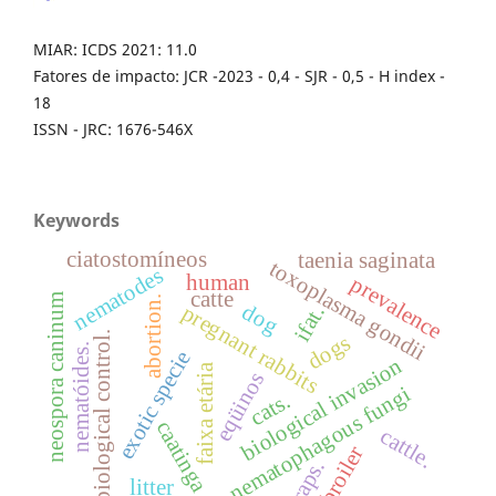
MIAR: ICDS 2021: 11.0
Fatores de impacto: JCR -2023 - 0,4 - SJR - 0,5 - H index -
18
ISSN - JRC: 1676-546X
Keywords
ciatostomíneos
taenia saginata
toxoplasma gondii
nematodes
human
prevalence
catte
neospora caninum
abortion.
dog
pregnant rabbits
ifat.
biological control.
dogs
nematóides.
exotic specie
biological invasion
faixa etária
eqüinos
nematophagous fungi
cats.
caatinga
cattle.
broiler
traps.
litter