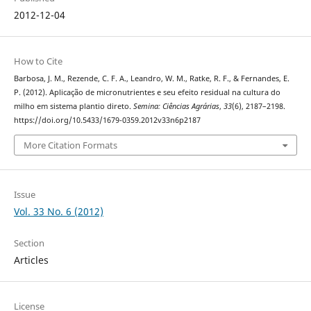
2012-12-04
How to Cite
Barbosa, J. M., Rezende, C. F. A., Leandro, W. M., Ratke, R. F., & Fernandes, E.
P. (2012). Aplicação de micronutrientes e seu efeito residual na cultura do
milho em sistema plantio direto.
Semina: Ciências Agrárias
,
33
(6), 2187–2198.
https://doi.org/10.5433/1679-0359.2012v33n6p2187
More Citation Formats
Issue
Vol. 33 No. 6 (2012)
Section
Articles
License