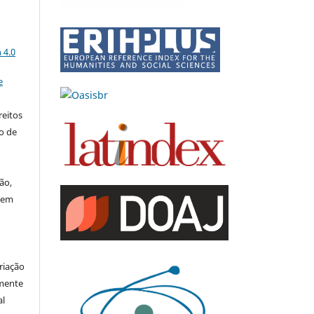
a
 4.0
e
reitos
to de
ão,
 em
riação
amente
al