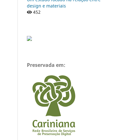
design e materiais
452
Preservada em: