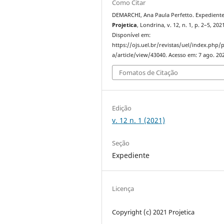
Como Citar
DEMARCHI, Ana Paula Perfetto. Expediente
Projetica
, Londrina, v. 12, n. 1, p. 2–5, 202
Disponível em:
https://ojs.uel.br/revistas/uel/index.php/p
a/article/view/43040. Acesso em: 7 ago. 20
Fomatos de Citação
Edição
v. 12 n. 1 (2021)
Seção
Expediente
Licença
Copyright (c) 2021 Projetica