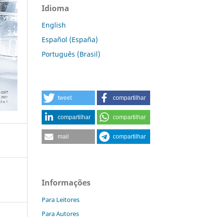
Idioma
English
Español (España)
Português (Brasil)
tweet
compartilhar
compartilhar
compartilhar
mail
compartilhar
Informações
Para Leitores
Para Autores