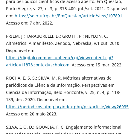
para periódicos científicos de acesso aberto. Em Questão,
Porto Alegre, v. 27, n. 3, p. 375-400, jul./set. 2021. Disponível
em:
https://seer.ufrgs.br/EmQuestao/article/view/107891
.
Acesso em: 7 abr. 2022.
PRIEM, J.; TARABORELLI, D.; GROTH, P.; NEYLON, C.
Altmetrics: A manifesto. Zenodo, Nebraska, v.1 out. 2010.
Disponível em:
https://digitalcommons.unl.edu/cgi/viewcontent.cgi?
article=1187&context=scholcom
. Acesso em: 15 mar. 2022.
ROCHA, E. S. S.; SILVA, M. R. Métricas alternativas de
periódicos da Ciência da Informação. Perspectivas em
Ciência da Informação, Belo Horizonte, v. 25, n. 4, p. 118-
139, dez. 2020. Disponível em:
https://periodicos.ufmg.br/index.php/pci/article/view/26935
.
Acesso em: 20 maio 2023.
SILVA, I. O. D.; GOUVEIA, F. C. Engajamento informacional