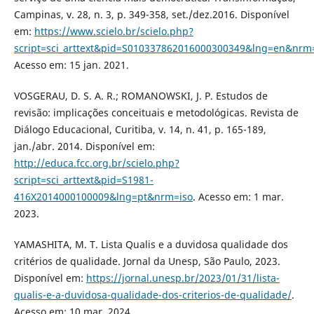
Campinas, v. 28, n. 3, p. 349-358, set./dez.2016. Disponível
em:
https://www.scielo.br/scielo.php?
script=sci_arttext&pid=S010337862016000300349&lng=en&nrm
Acesso em: 15 jan. 2021.
VOSGERAU, D. S. A. R.; ROMANOWSKI, J. P. Estudos de
revisão: implicações conceituais e metodológicas. Revista de
Diálogo Educacional, Curitiba, v. 14, n. 41, p. 165-189,
jan./abr. 2014. Disponível em:
http://educa.fcc.org.br/scielo.php?
script=sci_arttext&pid=S1981-
416X2014000100009&lng=pt&nrm=iso
. Acesso em: 1 mar.
2023.
YAMASHITA, M. T. Lista Qualis e a duvidosa qualidade dos
critérios de qualidade. Jornal da Unesp, São Paulo, 2023.
Disponível em:
https://jornal.unesp.br/2023/01/31/lista-
qualis-e-a-duvidosa-qualidade-dos-criterios-de-qualidade/
.
Acesso em: 10 mar. 2024.