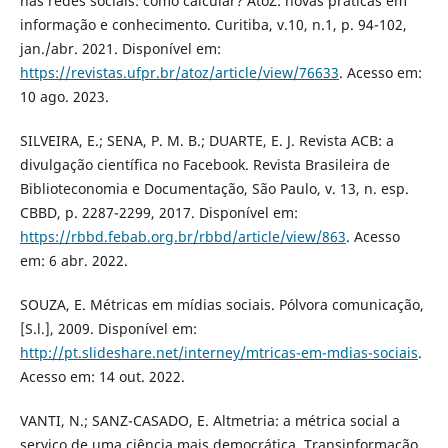
nas redes sociais: como calcular? AtoZ: novas práticas em
informação e conhecimento. Curitiba, v.10, n.1, p. 94-102,
jan./abr. 2021. Disponível em:
https://revistas.ufpr.br/atoz/article/view/76633
. Acesso em:
10 ago. 2023.
SILVEIRA, E.; SENA, P. M. B.; DUARTE, E. J. Revista ACB: a
divulgação científica no Facebook. Revista Brasileira de
Biblioteconomia e Documentação, São Paulo, v. 13, n. esp.
CBBD, p. 2287-2299, 2017. Disponível em:
https://rbbd.febab.org.br/rbbd/article/view/863
. Acesso
em: 6 abr. 2022.
SOUZA, E. Métricas em mídias sociais. Pólvora comunicação,
[S.l.], 2009. Disponível em:
http://pt.slideshare.net/interney/mtricas-em-mdias-sociais
.
Acesso em: 14 out. 2022.
VANTI, N.; SANZ-CASADO, E. Altmetria: a métrica social a
serviço de uma ciência mais democrática. Transinformação,