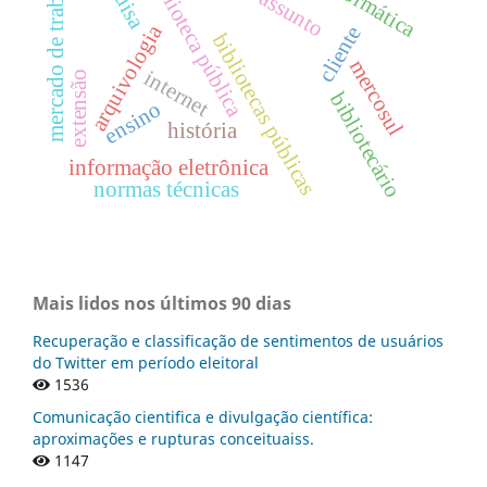
mercado de trabalho
biblioteca pública
informática
arquivologia
cliente
bibliotecas públicas
mercosul
internet
extensão
bibliotecário
ensino
história
informação eletrônica
normas técnicas
Mais lidos nos últimos 90 dias
Recuperação e classificação de sentimentos de usuários
do Twitter em período eleitoral
1536
Comunicação cientifica e divulgação científica:
aproximações e rupturas conceituaiss.
1147