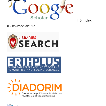
h5-index:
8 - h5-median: 12