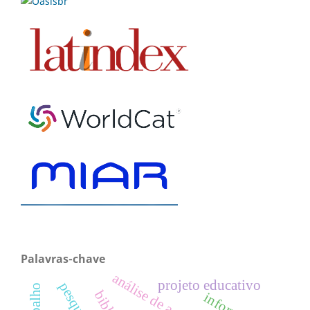
Palavras-chave
análise de assunto
projeto educativo
pesquisa