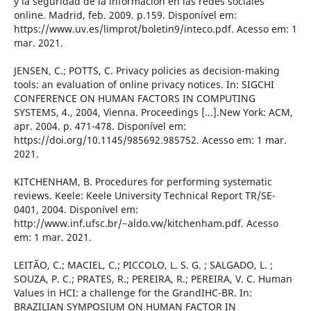
y la seguridad de la información en las redes sociales
online. Madrid, feb. 2009. p.159. Disponível em:
https://www.uv.es/limprot/boletin9/inteco.pdf. Acesso em: 1
mar. 2021.
JENSEN, C.; POTTS, C. Privacy policies as decision-making
tools: an evaluation of online privacy notices. In: SIGCHI
CONFERENCE ON HUMAN FACTORS IN COMPUTING
SYSTEMS, 4., 2004, Vienna. Proceedings [...].New York: ACM,
apr. 2004. p. 471-478. Disponível em:
https://doi.org/10.1145/985692.985752. Acesso em: 1 mar.
2021.
KITCHENHAM, B. Procedures for performing systematic
reviews. Keele: Keele University Technical Report TR/SE-
0401, 2004. Disponível em:
http://www.inf.ufsc.br/~aldo.vw/kitchenham.pdf. Acesso
em: 1 mar. 2021.
LEITÃO, C.; MACIEL, C.; PICCOLO, L. S. G. ; SALGADO, L. ;
SOUZA, P. C.; PRATES, R.; PEREIRA, R.; PEREIRA, V. C. Human
Values in HCI: a challenge for the GrandIHC-BR. In:
BRAZILIAN SYMPOSIUM ON HUMAN FACTOR IN