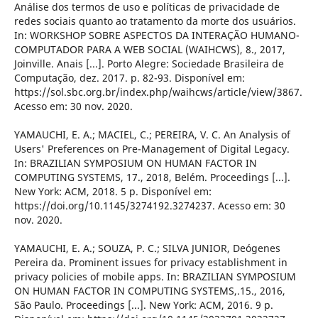
Análise dos termos de uso e políticas de privacidade de
redes sociais quanto ao tratamento da morte dos usuários.
In: WORKSHOP SOBRE ASPECTOS DA INTERAÇÃO HUMANO-
COMPUTADOR PARA A WEB SOCIAL (WAIHCWS), 8., 2017,
Joinville. Anais [...]. Porto Alegre: Sociedade Brasileira de
Computação, dez. 2017. p. 82-93. Disponível em:
https://sol.sbc.org.br/index.php/waihcws/article/view/3867.
Acesso em: 30 nov. 2020.
YAMAUCHI, E. A.; MACIEL, C.; PEREIRA, V. C. An Analysis of
Users' Preferences on Pre-Management of Digital Legacy.
In: BRAZILIAN SYMPOSIUM ON HUMAN FACTOR IN
COMPUTING SYSTEMS, 17., 2018, Belém. Proceedings [...].
New York: ACM, 2018. 5 p. Disponível em:
https://doi.org/10.1145/3274192.3274237. Acesso em: 30
nov. 2020.
YAMAUCHI, E. A.; SOUZA, P. C.; SILVA JUNIOR, Deógenes
Pereira da. Prominent issues for privacy establishment in
privacy policies of mobile apps. In: BRAZILIAN SYMPOSIUM
ON HUMAN FACTOR IN COMPUTING SYSTEMS,.15., 2016,
São Paulo. Proceedings [...]. New York: ACM, 2016. 9 p.