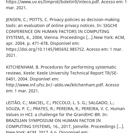
https://www.uv.es/limprot/boletin9/inteco.pdf. Acesso em: 1
mar. 2021.
JENSEN, C.; POTTS, C. Privacy policies as decision-making
tools: an evaluation of online privacy notices. In: SIGCHI
CONFERENCE ON HUMAN FACTORS IN COMPUTING
SYSTEMS, 4., 2004, Vienna. Proceedings [...].New York: ACM,
apr. 2004. p. 471-478. Disponível em:
https://doi.org/10.1145/985692.985752. Acesso em: 1 mar.
2021.
KITCHENHAM, B. Procedures for performing systematic
reviews. Keele: Keele University Technical Report TR/SE-
0401, 2004. Disponível em:
http://www.inf.ufsc.br/~aldo.vw/kitchenham.pdf. Acesso
em: 1 mar. 2021.
LEITÃO, C.; MACIEL, C.; PICCOLO, L. S. G.; SALGADO, L.;
SOUZA, P. C.; PRATES, R.; PEREIRA, R.; PEREIRA, V. C. Human
Values in HCI: a challenge for the GrandIHC-BR. In:
BRAZILIAN SYMPOSIUM ON HUMAN FACTOR IN
COMPUTING SYSTEMS, 16., 2017, Joinville. Proceedings [...].
New York: ACM, 2017. 6 p. Disponível em: