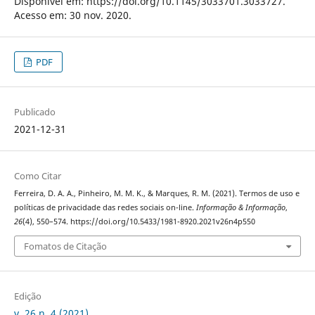
Disponível em: https://doi.org/10.1145/3033701.3033727.
Acesso em: 30 nov. 2020.
PDF
Publicado
2021-12-31
Como Citar
Ferreira, D. A. A., Pinheiro, M. M. K., & Marques, R. M. (2021). Termos de uso e
políticas de privacidade das redes sociais on-line.
Informação & Informação
,
26
(4), 550–574. https://doi.org/10.5433/1981-8920.2021v26n4p550
Fomatos de Citação
Edição
v. 26 n. 4 (2021)