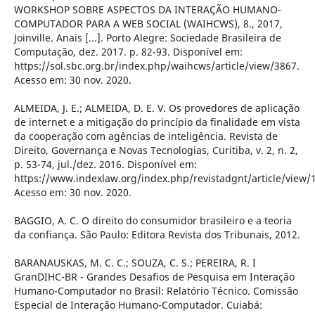
WORKSHOP SOBRE ASPECTOS DA INTERAÇÃO HUMANO-
COMPUTADOR PARA A WEB SOCIAL (WAIHCWS), 8., 2017,
Joinville. Anais [...]. Porto Alegre: Sociedade Brasileira de
Computação, dez. 2017. p. 82-93. Disponível em:
https://sol.sbc.org.br/index.php/waihcws/article/view/3867.
Acesso em: 30 nov. 2020.
ALMEIDA, J. E.; ALMEIDA, D. E. V. Os provedores de aplicação
de internet e a mitigação do princípio da finalidade em vista
da cooperação com agências de inteligência. Revista de
Direito, Governança e Novas Tecnologias, Curitiba, v. 2, n. 2,
p. 53-74, jul./dez. 2016. Disponível em:
https://www.indexlaw.org/index.php/revistadgnt/article/view/
Acesso em: 30 nov. 2020.
BAGGIO, A. C. O direito do consumidor brasileiro e a teoria
da confiança. São Paulo: Editora Revista dos Tribunais, 2012.
BARANAUSKAS, M. C. C.; SOUZA, C. S.; PEREIRA, R. I
GranDIHC-BR - Grandes Desafios de Pesquisa em Interação
Humano-Computador no Brasil: Relatório Técnico. Comissão
Especial de Interação Humano-Computador. Cuiabá: