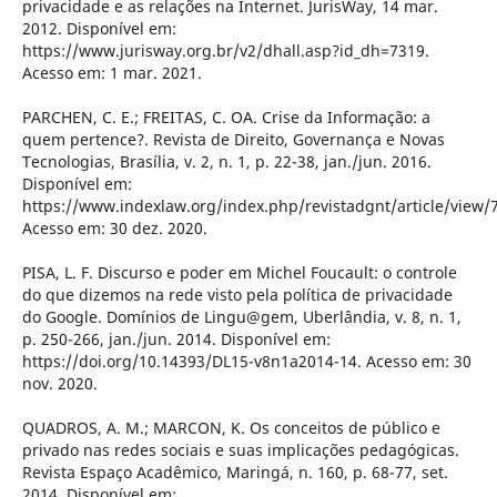
privacidade e as relações na Internet. JurisWay, 14 mar.
2012. Disponível em:
https://www.jurisway.org.br/v2/dhall.asp?id_dh=7319.
Acesso em: 1 mar. 2021.
PARCHEN, C. E.; FREITAS, C. OA. Crise da Informação: a
quem pertence?. Revista de Direito, Governança e Novas
Tecnologias, Brasília, v. 2, n. 1, p. 22-38, jan./jun. 2016.
Disponível em:
https://www.indexlaw.org/index.php/revistadgnt/article/view/
Acesso em: 30 dez. 2020.
PISA, L. F. Discurso e poder em Michel Foucault: o controle
do que dizemos na rede visto pela política de privacidade
do Google. Domínios de Lingu@gem, Uberlândia, v. 8, n. 1,
p. 250-266, jan./jun. 2014. Disponível em:
https://doi.org/10.14393/DL15-v8n1a2014-14. Acesso em: 30
nov. 2020.
QUADROS, A. M.; MARCON, K. Os conceitos de público e
privado nas redes sociais e suas implicações pedagógicas.
Revista Espaço Acadêmico, Maringá, n. 160, p. 68-77, set.
2014. Disponível em: