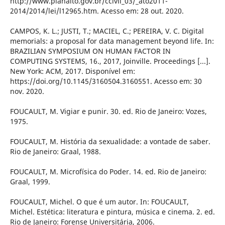
http://www.planalto.gov.br/ccivil_03/_ato2011-
2014/2014/lei/l12965.htm. Acesso em: 28 out. 2020.
CAMPOS, K. L.; JUSTI, T.; MACIEL, C.; PEREIRA, V. C. Digital
memorials: a proposal for data management beyond life. In:
BRAZILIAN SYMPOSIUM ON HUMAN FACTOR IN
COMPUTING SYSTEMS, 16., 2017, Joinville. Proceedings [...].
New York: ACM, 2017. Disponível em:
https://doi.org/10.1145/3160504.3160551. Acesso em: 30
nov. 2020.
FOUCAULT, M. Vigiar e punir. 30. ed. Rio de Janeiro: Vozes,
1975.
FOUCAULT, M. História da sexualidade: a vontade de saber.
Rio de Janeiro: Graal, 1988.
FOUCAULT, M. Microfísica do Poder. 14. ed. Rio de Janeiro:
Graal, 1999.
FOUCAULT, Michel. O que é um autor. In: FOUCAULT,
Michel. Estética: literatura e pintura, música e cinema. 2. ed.
Rio de Janeiro: Forense Universitária, 2006.