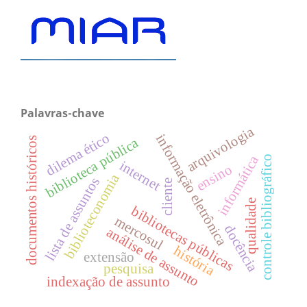
Palavras-chave
arquivologia
dilema ético
informação eletrônica
documentos históricos
biblioteca pública
informática
controle bibliográfico
internet
ensino
biblioteconomia
lista de assuntos
cliente
qualidade
bibliotecas públicas
mercosul
docência
análise de assunto
história
extensão
pesquisa
indexação de assunto