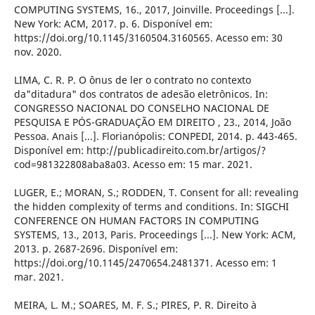
COMPUTING SYSTEMS, 16., 2017, Joinville. Proceedings [...].
New York: ACM, 2017. p. 6. Disponível em:
https://doi.org/10.1145/3160504.3160565. Acesso em: 30
nov. 2020.
LIMA, C. R. P. O ônus de ler o contrato no contexto
da"ditadura" dos contratos de adesão eletrônicos. In:
CONGRESSO NACIONAL DO CONSELHO NACIONAL DE
PESQUISA E PÓS-GRADUAÇÃO EM DIREITO , 23., 2014, João
Pessoa. Anais [...]. Florianópolis: CONPEDI, 2014. p. 443-465.
Disponível em: http://publicadireito.com.br/artigos/?
cod=981322808aba8a03. Acesso em: 15 mar. 2021.
LUGER, E.; MORAN, S.; RODDEN, T. Consent for all: revealing
the hidden complexity of terms and conditions. In: SIGCHI
CONFERENCE ON HUMAN FACTORS IN COMPUTING
SYSTEMS, 13., 2013, Paris. Proceedings [...]. New York: ACM,
2013. p. 2687-2696. Disponível em:
https://doi.org/10.1145/2470654.2481371. Acesso em: 1
mar. 2021.
MEIRA, L. M.; SOARES, M. F. S.; PIRES, P. R. Direito à