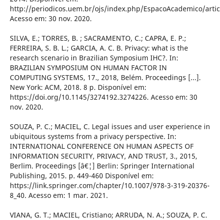
http://periodicos.uem.br/ojs/index.php/EspacoAcademico/artic
Acesso em: 30 nov. 2020.
SILVA, E.; TORRES, B. ; SACRAMENTO, C.; CAPRA, E. P.;
FERREIRA, S. B. L.; GARCIA, A. C. B. Privacy: what is the
research scenario in Brazilian Symposium IHC?. In:
BRAZILIAN SYMPOSIUM ON HUMAN FACTOR IN
COMPUTING SYSTEMS, 17., 2018, Belém. Proceedings [...].
New York: ACM, 2018. 8 p. Disponível em:
https://doi.org/10.1145/3274192.3274226. Acesso em: 30
nov. 2020.
SOUZA, P. C.; MACIEL, C. Legal issues and user experience in
ubiquitous systems from a privacy perspective. In:
INTERNATIONAL CONFERENCE ON HUMAN ASPECTS OF
INFORMATION SECURITY, PRIVACY, AND TRUST, 3., 2015,
Berlim. Proceedings [â€¦] Berlin: Springer International
Publishing, 2015. p. 449-460 Disponível em:
https://link.springer.com/chapter/10.1007/978-3-319-20376-
8_40. Acesso em: 1 mar. 2021.
VIANA, G. T.; MACIEL, Cristiano; ARRUDA, N. A.; SOUZA, P. C.