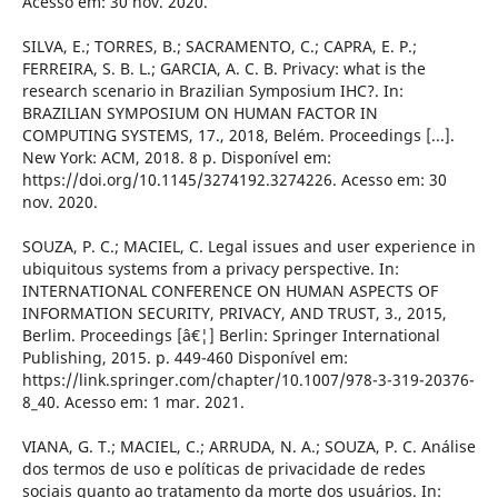
Acesso em: 30 nov. 2020.
SILVA, E.; TORRES, B.; SACRAMENTO, C.; CAPRA, E. P.;
FERREIRA, S. B. L.; GARCIA, A. C. B. Privacy: what is the
research scenario in Brazilian Symposium IHC?. In:
BRAZILIAN SYMPOSIUM ON HUMAN FACTOR IN
COMPUTING SYSTEMS, 17., 2018, Belém. Proceedings [...].
New York: ACM, 2018. 8 p. Disponível em:
https://doi.org/10.1145/3274192.3274226. Acesso em: 30
nov. 2020.
SOUZA, P. C.; MACIEL, C. Legal issues and user experience in
ubiquitous systems from a privacy perspective. In:
INTERNATIONAL CONFERENCE ON HUMAN ASPECTS OF
INFORMATION SECURITY, PRIVACY, AND TRUST, 3., 2015,
Berlim. Proceedings [â€¦] Berlin: Springer International
Publishing, 2015. p. 449-460 Disponível em:
https://link.springer.com/chapter/10.1007/978-3-319-20376-
8_40. Acesso em: 1 mar. 2021.
VIANA, G. T.; MACIEL, C.; ARRUDA, N. A.; SOUZA, P. C. Análise
dos termos de uso e políticas de privacidade de redes
sociais quanto ao tratamento da morte dos usuários. In: