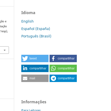
Idioma
English
ção e
ntação
Español (España)
(1esp),
Português (Brasil)
tweet
compartilhar
compartilhar
compartilhar
mail
compartilhar
Informações
Para Leitores