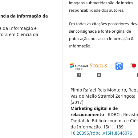
imagens submetidas são de inteira
responsabilidade dos autores.
ncia da Informação da
Em todas as citações posteriores, dev
a da Informação e
ser consignada a fonte original de
tora em Ciência da
publicação, no caso a Informação &
Informação.
7
0
Plínio Rafael Reis Monteiro, Raq
Vaz de Mello Strambi Zeringota
(2017)
Marketing digital e de
relacionamento .
RDBCI: Revist
Digital de Biblioteconomia e Ciê
da Informação,
15
(1),
189.
10.20396/rdbci.v15i1.8646076