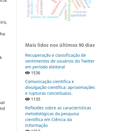
biblioteca pública
bibliotecas públicas
sociedade
certificação
informática
ncia
internet
mercosul
ensino
extensão
qualidade
análise de assunto
iro,
nha
Mais lidos nos últimos 90 dias
Recuperação e classificação de
e.
sentimentos de usuários do Twitter
em período eleitoral
1536
Comunicação cientifica e
divulgação científica: aproximações
e rupturas conceituaiss.
1135
nal
Reflexões sobre as características
and
metodológicas da pesquisa
científica em Ciência da
Informação