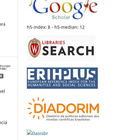
erá
h5-index: 8 - h5-median: 12
0
uel
a
ncia