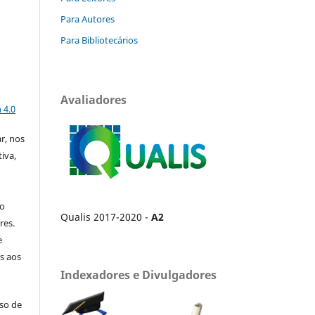
Para Autores
Para Bibliotecários
a
Avaliadores
 4.0
ar, nos
iva,
no
Qualis 2017-2020 -
A2
res.
e
s aos
Indexadores e Divulgadores
uso de