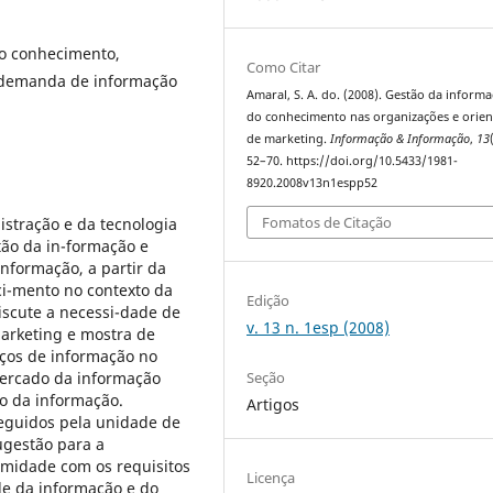
do conhecimento,
Como Citar
, demanda de informação
Amaral, S. A. do. (2008). Gestão da informa
do conhecimento nas organizações e orie
de marketing.
Informação & Informação
,
13
52–70. https://doi.org/10.5433/1981-
8920.2008v13n1espp52
Fomatos de Citação
stração e da tecnologia
tão da in-formação e
nformação, a partir da
ci-mento no contexto da
Edição
iscute a necessi-dade de
v. 13 n. 1esp (2008)
arketing e mostra de
iços de informação no
Seção
mercado da informação
io da informação.
Artigos
seguidos pela unidade de
ugestão para a
rmidade com os requisitos
Licença
de da informação e do