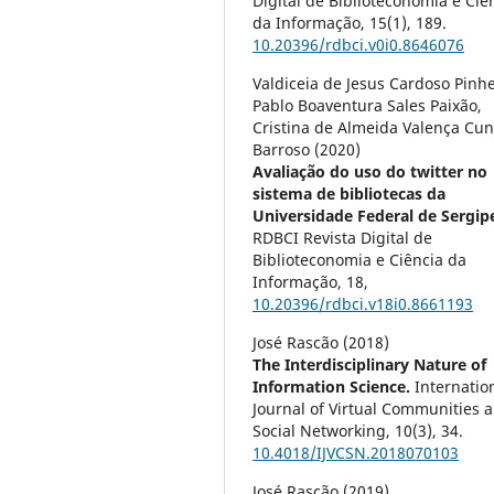
Digital de Biblioteconomia e Ciê
da Informação,
15
(1),
189.
10.20396/rdbci.v0i0.8646076
Valdiceia de Jesus Cardoso Pinhe
Pablo Boaventura Sales Paixão,
Cristina de Almeida Valença Cu
Barroso (2020)
Avaliação do uso do twitter no
sistema de bibliotecas da
Universidade Federal de Sergip
RDBCI Revista Digital de
Biblioteconomia e Ciência da
Informação,
18
,
10.20396/rdbci.v18i0.8661193
José Rascão (2018)
The Interdisciplinary Nature of
Information Science.
Internatio
Journal of Virtual Communities 
Social Networking,
10
(3),
34.
10.4018/IJVCSN.2018070103
José Rascão (2019)