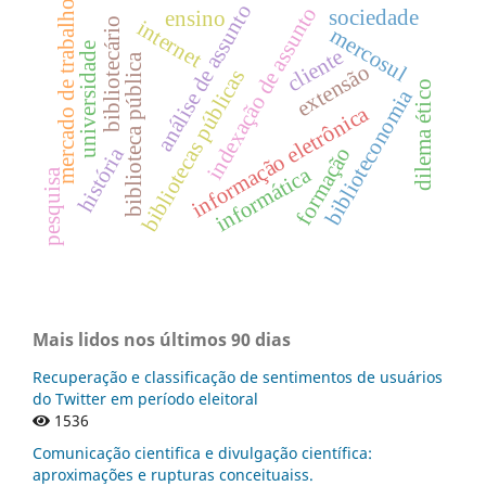
mercado de trabalho
análise de assunto
indexação de assunto
sociedade
ensino
bibliotecário
internet
mercosul
universidade
cliente
biblioteca pública
extensão
bibliotecas públicas
dilema ético
biblioteconomia
informação eletrônica
formação
história
informática
pesquisa
Mais lidos nos últimos 90 dias
Recuperação e classificação de sentimentos de usuários
do Twitter em período eleitoral
1536
Comunicação cientifica e divulgação científica:
aproximações e rupturas conceituaiss.