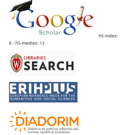
h5-index:
8 - h5-median: 12