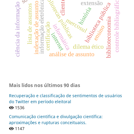
bibliotecas públicas
controle bibliográfico
informação eletrônica
cliente
extensão
indexação de assunto
biblioteca pública
ciência da informação
lista de assuntos
história
biblioteconomia
mercosul
certificação
informática
ensino
internet
dilema ético
análise de assunto
Mais lidos nos últimos 90 dias
Recuperação e classificação de sentimentos de usuários
do Twitter em período eleitoral
1536
Comunicação cientifica e divulgação científica:
aproximações e rupturas conceituaiss.
1147