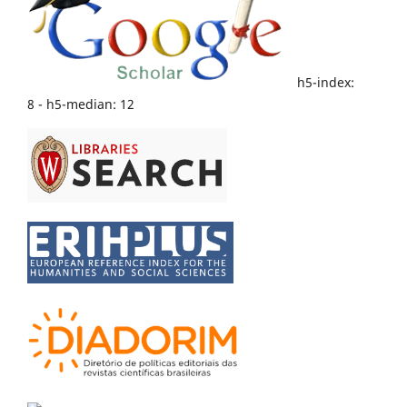
h5-index:
8 - h5-median: 12