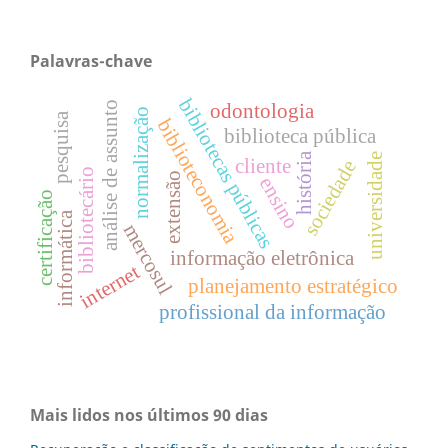
Palavras-chave
bibliotecas públicas
odontologia
análise de assunto
normalização
pesquisa
biblioteconomia
biblioteca pública
história
universidade
cliente
sociedade
bibliotecário
extensão
ensino
certificação
informática
mercosul
informação eletrônica
internet
planejamento estratégico
profissional da informação
Mais lidos nos últimos 90 dias