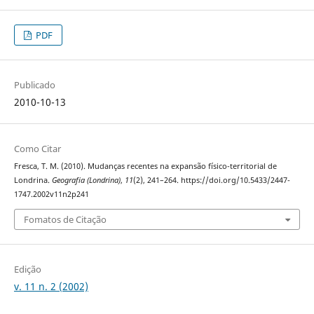
PDF
Publicado
2010-10-13
Como Citar
Fresca, T. M. (2010). Mudanças recentes na expansão físico-territorial de
Londrina.
Geografia (Londrina)
,
11
(2), 241–264. https://doi.org/10.5433/2447-
1747.2002v11n2p241
Fomatos de Citação
Edição
v. 11 n. 2 (2002)