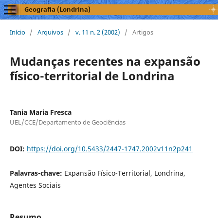
Geografia (Londrina)
Início
/
Arquivos
/
v. 11 n. 2 (2002)
/
Artigos
Mudanças recentes na expansão
físico-territorial de Londrina
Tania Maria Fresca
UEL/CCE/Departamento de Geociências
DOI:
https://doi.org/10.5433/2447-1747.2002v11n2p241
Palavras-chave:
Expansão Físico-Territorial, Londrina,
Agentes Sociais
Resumo