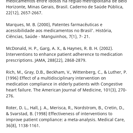
medicamentos entre idosos na região metropolitana de Belo
Horizonte, Minas Gerais, Brasil. Caderno de Saúde Pública,
22(12), 2657-2667.
Marques, M. B. (2000), Patentes farmacêuticas e
acessibilidade aos medicamentos no Brasil'. História,
Ciências, Saúde - Manguinhos, 7(1), 7- 21.
McDonald, H. P., Garg, A. X., & Haynes, R. B. H. (2002).
Interventions to enhance patient adherence to medication
prescriptions. JAMA, 288(22), 2868-2879.
Rich, M., Gray, D.B., Beckham, V., Wittenberg, C., & Luther, P.
(1996) Effect of a multidisciplinary intervention on
medication compliance in elderly patients with Congestive
heart failure. The American Journal of Medicine, 101(3), 270-
276.
Roter, D. L., Hall, J. A., Merisca, R., Nordstrom, B., Cretin, D.,
& Svarstad, B. (1998) Effectiveness of interventions to
improve patient compliance: a meta-analysis. Medical Care,
36(8), 1138-1161.