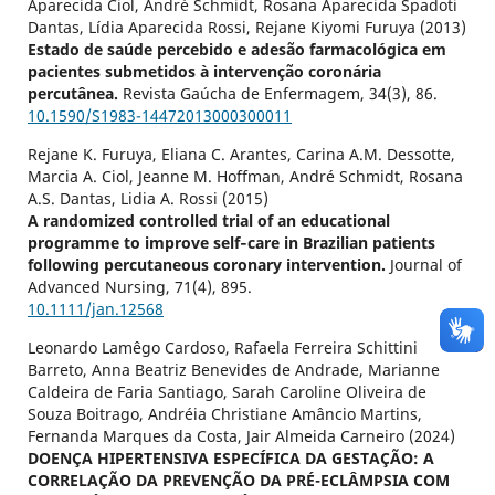
Aparecida Ciol, André Schmidt, Rosana Aparecida Spadoti
Dantas, Lídia Aparecida Rossi, Rejane Kiyomi Furuya (2013)
Estado de saúde percebido e adesão farmacológica em
pacientes submetidos à intervenção coronária
percutânea.
Revista Gaúcha de Enfermagem,
34
(3),
86.
10.1590/S1983-14472013000300011
Rejane K. Furuya, Eliana C. Arantes, Carina A.M. Dessotte,
Marcia A. Ciol, Jeanne M. Hoffman, André Schmidt, Rosana
A.S. Dantas, Lidia A. Rossi (2015)
A randomized controlled trial of an educational
programme to improve self‐care in Brazilian patients
following percutaneous coronary intervention.
Journal of
Advanced Nursing,
71
(4),
895.
10.1111/jan.12568
Leonardo Lamêgo Cardoso, Rafaela Ferreira Schittini
Barreto, Anna Beatriz Benevides de Andrade, Marianne
Caldeira de Faria Santiago, Sarah Caroline Oliveira de
Souza Boitrago, Andréia Christiane Amâncio Martins,
Fernanda Marques da Costa, Jair Almeida Carneiro (2024)
DOENÇA HIPERTENSIVA ESPECÍFICA DA GESTAÇÃO: A
CORRELAÇÃO DA PREVENÇÃO DA PRÉ-ECLÂMPSIA COM