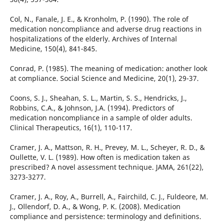
Col, N., Fanale, J. E., & Kronholm, P. (1990). The role of
medication noncompliance and adverse drug reactions in
hospitalizations of the elderly. Archives of Internal
Medicine, 150(4), 841-845.
Conrad, P. (1985). The meaning of medication: another look
at compliance. Social Science and Medicine, 20(1), 29-37.
Coons, S. J., Sheahan, S. L., Martin, S. S., Hendricks, J.,
Robbins, C.A., & Johnson, J.A. (1994). Predictors of
medication noncompliance in a sample of older adults.
Clinical Therapeutics, 16(1), 110-117.
Cramer, J. A., Mattson, R. H., Prevey, M. L., Scheyer, R. D., &
Oullette, V. L. (1989). How often is medication taken as
prescribed? A novel assessment technique. JAMA, 261(22),
3273-3277.
Cramer, J. A., Roy, A., Burrell, A., Fairchild, C. J., Fuldeore, M.
J., Ollendorf, D. A., & Wong, P. K. (2008). Medication
compliance and persistence: terminology and definitions.