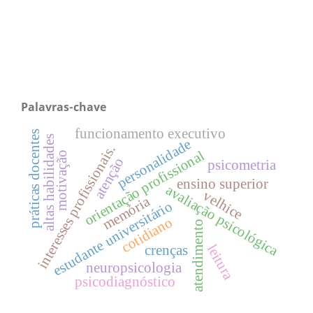
Palavras-chave
funcionamento executivo
práticas docentes
altas habilidades
personalidade
interesses profissionais.
orientação profissional
motivação
atenção
psicometria
ensino superior
avaliação psicológica
velhice
memória
estudante universitário
cotidiano
atendimento
leitura
crenças
neuropsicologia
psicodiagnóstico