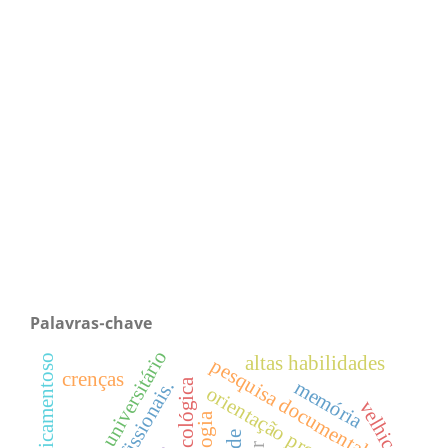
Palavras-chave
estudante universitário
altas habilidades
pesquisa documental
crenças
memória
orientação profissional
velhice