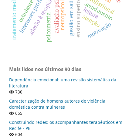
tratamento medicamentoso
avaliação psicológica
interesses profissionais.
neuropsicologia
gestão em saúde
adesão à terapia
ensino superior
atendimento
leitura
psicometria
atenção
motivação
Mais lidos nos últimos 90 dias
Dependência emocional: uma revisão sistemática da
literatura
730
Caracterização de homens autores de violência
doméstica contra mulheres
655
Construindo redes: os acompanhantes terapêuticos em
Recife - PE
604