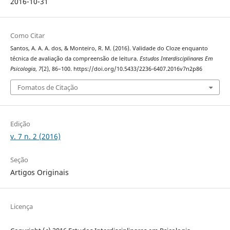
2016-10-31
Como Citar
Santos, A. A. A. dos, & Monteiro, R. M. (2016). Validade do Cloze enquanto
técnica de avaliação da compreensão de leitura.
Estudos Interdisciplinares Em
Psicologia
,
7
(2), 86–100. https://doi.org/10.5433/2236-6407.2016v7n2p86
Fomatos de Citação
Edição
v. 7 n. 2 (2016)
Seção
Artigos Originais
Licença