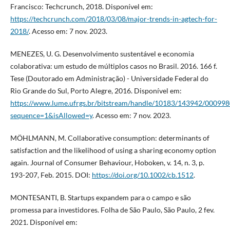
Francisco: Techcrunch, 2018. Disponível em:
https://techcrunch.com/2018/03/08/major-trends-in-agtech-for-
2018/
. Acesso em: 7 nov. 2023.
MENEZES, U. G. Desenvolvimento sustentável e economia
colaborativa: um estudo de múltiplos casos no Brasil. 2016. 166 f.
Tese (Doutorado em Administração) - Universidade Federal do
Rio Grande do Sul, Porto Alegre, 2016. Disponível em:
https://www.lume.ufrgs.br/bitstream/handle/10183/143942/000998
sequence=1&isAllowed=y
. Acesso em: 7 nov. 2023.
MÖHLMANN, M. Collaborative consumption: determinants of
satisfaction and the likelihood of using a sharing economy option
again. Journal of Consumer Behaviour, Hoboken, v. 14, n. 3, p.
193-207, Feb. 2015. DOI:
https://doi.org/10.1002/cb.1512
.
MONTESANTI, B. Startups expandem para o campo e são
promessa para investidores. Folha de São Paulo, São Paulo, 2 fev.
2021. Disponível em: