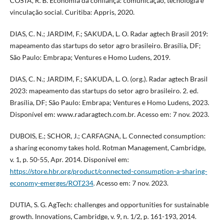
COSTA, R. B. Economia da confiança: comunicação, tecnologia e
vinculação social. Curitiba: Appris, 2020.
DIAS, C. N.; JARDIM, F.; SAKUDA, L. O. Radar agtech Brasil 2019:
mapeamento das startups do setor agro brasileiro. Brasília, DF;
São Paulo: Embrapa; Ventures e Homo Ludens, 2019.
DIAS, C. N.; JARDIM, F.; SAKUDA, L. O. (org.). Radar agtech Brasil
2023: mapeamento das startups do setor agro brasileiro. 2. ed.
Brasília, DF; São Paulo: Embrapa; Ventures e Homo Ludens, 2023.
Disponível em: www.radaragtech.com.br. Acesso em: 7 nov. 2023.
DUBOIS, E.; SCHOR, J.; CARFAGNA, L. Connected consumption:
a sharing economy takes hold. Rotman Management, Cambridge,
v. 1, p. 50-55, Apr. 2014. Disponível em:
https://store.hbr.org/product/connected-consumption-a-sharing-
economy-emerges/ROT234
. Acesso em: 7 nov. 2023.
DUTIA, S. G. AgTech: challenges and opportunities for sustainable
growth. Innovations, Cambridge, v. 9, n. 1/2, p. 161-193, 2014.