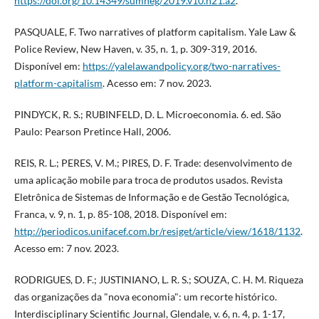
https://doi.org/10.14349/sumneg/2019.v10.n21.a2
.
PASQUALE, F. Two narratives of platform capitalism. Yale Law &
Police Review, New Haven, v. 35, n. 1, p. 309-319, 2016.
Disponível em:
https://yalelawandpolicy.org/two-narratives-
platform-capitalism
. Acesso em: 7 nov. 2023.
PINDYCK, R. S.; RUBINFELD, D. L. Microeconomia. 6. ed. São
Paulo: Pearson Pretince Hall, 2006.
REIS, R. L.; PERES, V. M.; PIRES, D. F. Trade: desenvolvimento de
uma aplicação mobile para troca de produtos usados. Revista
Eletrônica de Sistemas de Informação e de Gestão Tecnológica,
Franca, v. 9, n. 1, p. 85-108, 2018. Disponível em:
http://periodicos.unifacef.com.br/resiget/article/view/1618/1132
.
Acesso em: 7 nov. 2023.
RODRIGUES, D. F.; JUSTINIANO, L. R. S.; SOUZA, C. H. M. Riqueza
das organizações da "nova economia": um recorte histórico.
Interdisciplinary Scientific Journal, Glendale, v. 6, n. 4, p. 1-17,