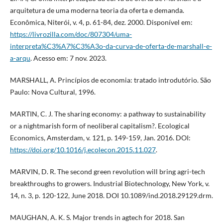
arquitetura de uma moderna teoria da oferta e demanda.
Econômica, Niterói, v. 4, p. 61-84, dez. 2000. Disponível em:
https://livrozilla.com/doc/807304/uma-
interpreta%C3%A7%C3%A3o-da-curva-de-oferta-de-marshall-e-
a-arqu
. Acesso em: 7 nov. 2023.
MARSHALL, A. Princípios de economia: tratado introdutório. São
Paulo: Nova Cultural, 1996.
MARTIN, C. J. The sharing economy: a pathway to sustainability
or a nightmarish form of neoliberal capitalism?. Ecological
Economics, Amsterdam, v. 121, p. 149-159, Jan. 2016. DOI:
https://doi.org/10.1016/j.ecolecon.2015.11.027
.
MARVIN, D. R. The second green revolution will bring agri-tech
breakthroughs to growers. Industrial Biotechnology, New York, v.
14, n. 3, p. 120-122, June 2018. DOI 10.1089/ind.2018.29129.drm.
MAUGHAN, A. K. S. Major trends in agtech for 2018. San