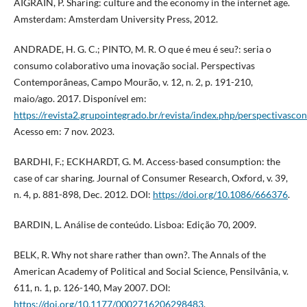
AIGRAIN, P. Sharing: culture and the economy in the internet age.
Amsterdam: Amsterdam University Press, 2012.
ANDRADE, H. G. C.; PINTO, M. R. O que é meu é seu?: seria o
consumo colaborativo uma inovação social. Perspectivas
Contemporâneas, Campo Mourão, v. 12, n. 2, p. 191-210,
maio/ago. 2017. Disponível em:
https://revista2.grupointegrado.br/revista/index.php/perspectivasc
Acesso em: 7 nov. 2023.
BARDHI, F.; ECKHARDT, G. M. Access-based consumption: the
case of car sharing. Journal of Consumer Research, Oxford, v. 39,
n. 4, p. 881-898, Dec. 2012. DOI:
https://doi.org/10.1086/666376
.
BARDIN, L. Análise de conteúdo. Lisboa: Edição 70, 2009.
BELK, R. Why not share rather than own?. The Annals of the
American Academy of Political and Social Science, Pensilvânia, v.
611, n. 1, p. 126-140, May 2007. DOI:
https://doi.org/10.1177/0002716206298483
.