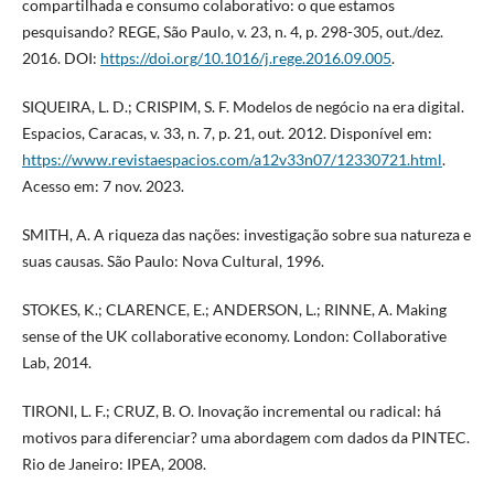
compartilhada e consumo colaborativo: o que estamos
pesquisando? REGE, São Paulo, v. 23, n. 4, p. 298-305, out./dez.
2016. DOI:
https://doi.org/10.1016/j.rege.2016.09.005
.
SIQUEIRA, L. D.; CRISPIM, S. F. Modelos de negócio na era digital.
Espacios, Caracas, v. 33, n. 7, p. 21, out. 2012. Disponível em:
https://www.revistaespacios.com/a12v33n07/12330721.html
.
Acesso em: 7 nov. 2023.
SMITH, A. A riqueza das nações: investigação sobre sua natureza e
suas causas. São Paulo: Nova Cultural, 1996.
STOKES, K.; CLARENCE, E.; ANDERSON, L.; RINNE, A. Making
sense of the UK collaborative economy. London: Collaborative
Lab, 2014.
TIRONI, L. F.; CRUZ, B. O. Inovação incremental ou radical: há
motivos para diferenciar? uma abordagem com dados da PINTEC.
Rio de Janeiro: IPEA, 2008.