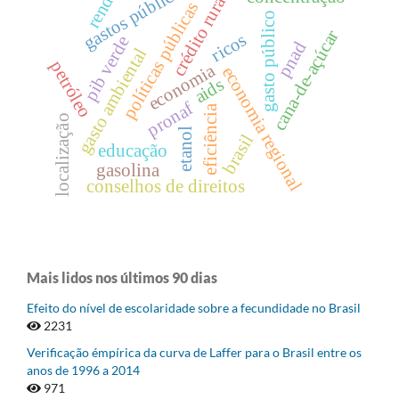
gastos públicos
renda
crédito rura
políticas públicas
gasto público
cana-de-açúcar
ricos
pib verde
pnad
gasto ambiental
petróleo
economia
economia regional
aids
pronaf
eficiência
localização
etanol
brasil
educação
gasolina
conselhos de direitos
Mais lidos nos últimos 90 dias
Efeito do nível de escolaridade sobre a fecundidade no Brasil
2231
Verificação émpírica da curva de Laffer para o Brasil entre os
anos de 1996 a 2014
971