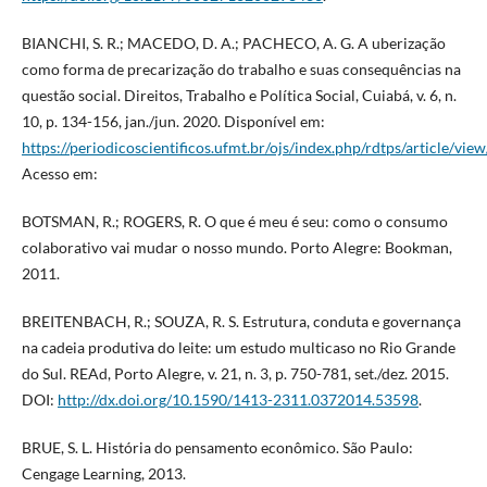
BIANCHI, S. R.; MACEDO, D. A.; PACHECO, A. G. A uberização
como forma de precarização do trabalho e suas consequências na
questão social. Direitos, Trabalho e Política Social, Cuiabá, v. 6, n.
10, p. 134-156, jan./jun. 2020. Disponível em:
https://periodicoscientificos.ufmt.br/ojs/index.php/rdtps/article/vie
Acesso em:
BOTSMAN, R.; ROGERS, R. O que é meu é seu: como o consumo
colaborativo vai mudar o nosso mundo. Porto Alegre: Bookman,
2011.
BREITENBACH, R.; SOUZA, R. S. Estrutura, conduta e governança
na cadeia produtiva do leite: um estudo multicaso no Rio Grande
do Sul. REAd, Porto Alegre, v. 21, n. 3, p. 750-781, set./dez. 2015.
DOI:
http://dx.doi.org/10.1590/1413-2311.0372014.53598
.
BRUE, S. L. História do pensamento econômico. São Paulo:
Cengage Learning, 2013.