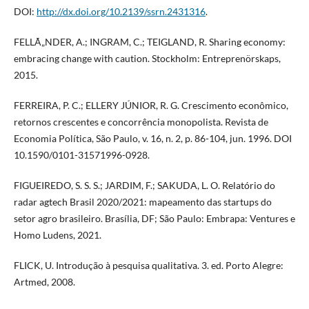
DOI:
http://dx.doi.org/10.2139/ssrn.2431316
.
FELLÃ„NDER, A.; INGRAM, C.; TEIGLAND, R. Sharing economy:
embracing change with caution. Stockholm: Entreprenörskaps,
2015.
FERREIRA, P. C.; ELLERY JÚNIOR, R. G. Crescimento econômico,
retornos crescentes e concorrência monopolista. Revista de
Economia Política, São Paulo, v. 16, n. 2, p. 86-104, jun. 1996. DOI
10.1590/0101-31571996-0928.
FIGUEIREDO, S. S. S.; JARDIM, F.; SAKUDA, L. O. Relatório do
radar agtech Brasil 2020/2021: mapeamento das startups do
setor agro brasileiro. Brasília, DF; São Paulo: Embrapa: Ventures e
Homo Ludens, 2021.
FLICK, U. Introdução à pesquisa qualitativa. 3. ed. Porto Alegre:
Artmed, 2008.