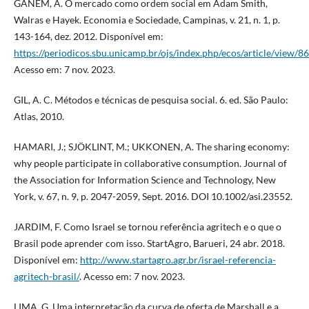
GANEM, A. O mercado como ordem social em Adam Smith,
Walras e Hayek. Economia e Sociedade, Campinas, v. 21, n. 1, p.
143-164, dez. 2012. Disponível em:
https://periodicos.sbu.unicamp.br/ojs/index.php/ecos/article/view/
Acesso em: 7 nov. 2023.
GIL, A. C. Métodos e técnicas de pesquisa social. 6. ed. São Paulo:
Atlas, 2010.
HAMARI, J.; SJÖKLINT, M.; UKKONEN, A. The sharing economy:
why people participate in collaborative consumption. Journal of
the Association for Information Science and Technology, New
York, v. 67, n. 9, p. 2047-2059, Sept. 2016. DOI 10.1002/asi.23552.
JARDIM, F. Como Israel se tornou referência agritech e o que o
Brasil pode aprender com isso. StartAgro, Barueri, 24 abr. 2018.
Disponível em:
http://www.startagro.agr.br/israel-referencia-
agritech-brasil/
. Acesso em: 7 nov. 2023.
LIMA, G. Uma interpretação da curva de oferta de Marshall e a