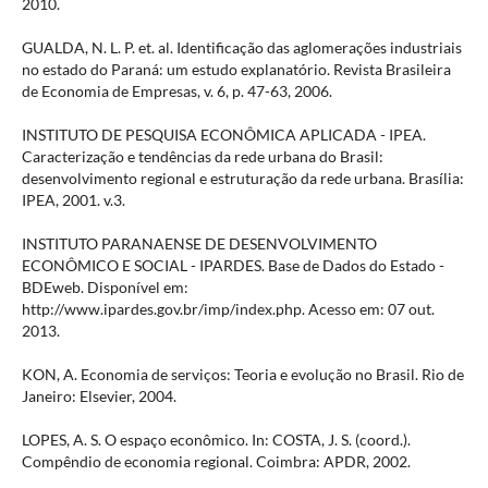
2010.
GUALDA, N. L. P. et. al. Identificação das aglomerações industriais
no estado do Paraná: um estudo explanatório. Revista Brasileira
de Economia de Empresas, v. 6, p. 47-63, 2006.
INSTITUTO DE PESQUISA ECONÔMICA APLICADA - IPEA.
Caracterização e tendências da rede urbana do Brasil:
desenvolvimento regional e estruturação da rede urbana. Brasília:
IPEA, 2001. v.3.
INSTITUTO PARANAENSE DE DESENVOLVIMENTO
ECONÔMICO E SOCIAL - IPARDES. Base de Dados do Estado -
BDEweb. Disponível em:
http://www.ipardes.gov.br/imp/index.php. Acesso em: 07 out.
2013.
KON, A. Economia de serviços: Teoria e evolução no Brasil. Rio de
Janeiro: Elsevier, 2004.
LOPES, A. S. O espaço econômico. In: COSTA, J. S. (coord.).
Compêndio de economia regional. Coimbra: APDR, 2002.