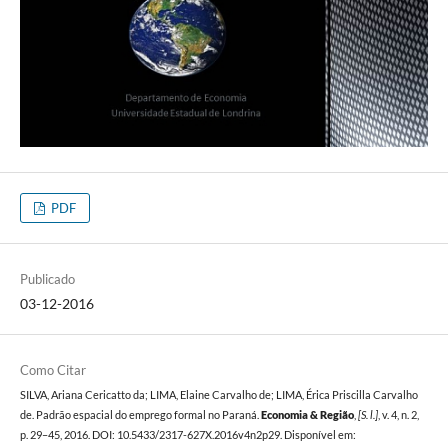
PDF
Publicado
03-12-2016
Como Citar
SILVA, Ariana Cericatto da; LIMA, Elaine Carvalho de; LIMA, Érica Priscilla Carvalho
de. Padrão espacial do emprego formal no Paraná.
Economia & Região
,
[S. l.]
, v. 4, n. 2,
p. 29–45, 2016. DOI: 10.5433/2317-627X.2016v4n2p29. Disponível em: