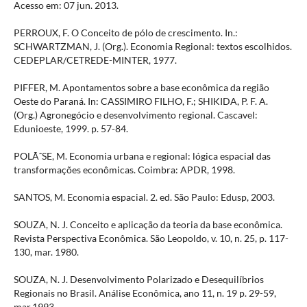
Acesso em: 07 jun. 2013.
PERROUX, F. O Conceito de pólo de crescimento. In.:
SCHWARTZMAN, J. (Org.). Economia Regional: textos escolhidos.
CEDEPLAR/CETREDE-MINTER, 1977.
PIFFER, M. Apontamentos sobre a base econômica da região
Oeste do Paraná. In: CASSIMIRO FILHO, F.; SHIKIDA, P. F. A.
(Org.) Agronegócio e desenvolvimento regional. Cascavel:
Edunioeste, 1999. p. 57-84.
POLÃˆSE, M. Economia urbana e regional: lógica espacial das
transformações econômicas. Coimbra: APDR, 1998.
SANTOS, M. Economia espacial. 2. ed. São Paulo: Edusp, 2003.
SOUZA, N. J. Conceito e aplicação da teoria da base econômica.
Revista Perspectiva Econômica. São Leopoldo, v. 10, n. 25, p. 117-
130, mar. 1980.
SOUZA, N. J. Desenvolvimento Polarizado e Desequilíbrios
Regionais no Brasil. Análise Econômica, ano 11, n. 19 p. 29-59,
mar.1993