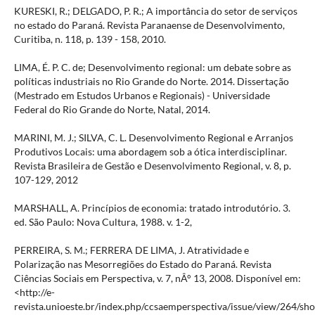
KURESKI, R.; DELGADO, P. R.; A importância do setor de serviços
no estado do Paraná. Revista Paranaense de Desenvolvimento,
Curitiba, n. 118, p. 139 - 158, 2010.
LIMA, É. P. C. de; Desenvolvimento regional: um debate sobre as
políticas industriais no Rio Grande do Norte. 2014. Dissertação
(Mestrado em Estudos Urbanos e Regionais) - Universidade
Federal do Rio Grande do Norte, Natal, 2014.
MARINI, M. J.; SILVA, C. L. Desenvolvimento Regional e Arranjos
Produtivos Locais: uma abordagem sob a ótica interdisciplinar.
Revista Brasileira de Gestão e Desenvolvimento Regional, v. 8, p.
107-129, 2012
MARSHALL, A. Princípios de economia: tratado introdutório. 3.
ed. São Paulo: Nova Cultura, 1988. v. 1-2,
PERREIRA, S. M.; FERRERA DE LIMA, J. Atratividade e
Polarização nas Mesorregiões do Estado do Paraná. Revista
Ciências Sociais em Perspectiva, v. 7, nÂ° 13, 2008. Disponível em:
<http://e-
revista.unioeste.br/index.php/ccsaemperspectiva/issue/view/264/sh