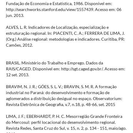
Fundação de Economia e Estatística, 1986. Disponível em:
http://searchworks.stanford.edu/view/1557439. Acesso em: 06
jun. 2013.
ALVES, L. R. Indicadores de Localização, especialização e
estruturação regional. In: PIACENTI, C. A.; FERRERA DE LIMA, J.
(Org.) Análise regional: metodologias e indicadores. Curitiba, PR:
Camões, 2012.
BRASIL. Ministério do Trabalho e Emprego. Dados da
RAIS/CAGED. Disponível em: http://sgt.caged.gov.br/. Acesso em:
12 set. 2013.
BRAVIM, N. J. R.; GÓES, S. L. V.; BRAVIN, S. M. R. A formação
industrial no Paraná: do desenvolvimento e formação de
aglomerados a distribuição desigual no espaço. Observatorium:
Revista Eletrônica de Geografia, v.7, n.18, p. 48-66, set. 2015
LIMA, J. F.; EBERHARDT, P. H. C. Mesorregião Grande Fronteira
do Mercosul: perfil locacional do desenvolvimento regional.
Revista Redes, Santa Cruz do Sul, v. 15, n. 2, p. 134 - 151, maio/ago.