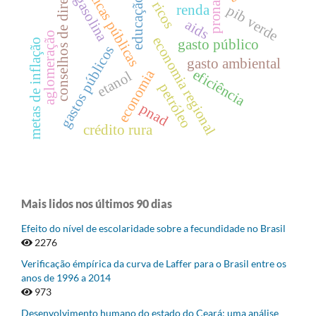
políticas públicas
conselhos de direitos
gasolina
pronaf
educação
ricos
renda
pib verde
aids
aglomeração
economia regional
gasto público
metas de inflação
gastos públicos
gasto ambiental
economia
eficiência
etanol
petróleo
pnad
crédito rura
Mais lidos nos últimos 90 dias
Efeito do nível de escolaridade sobre a fecundidade no Brasil
2276
Verificação émpírica da curva de Laffer para o Brasil entre os
anos de 1996 a 2014
973
Desenvolvimento humano do estado do Ceará: uma análise