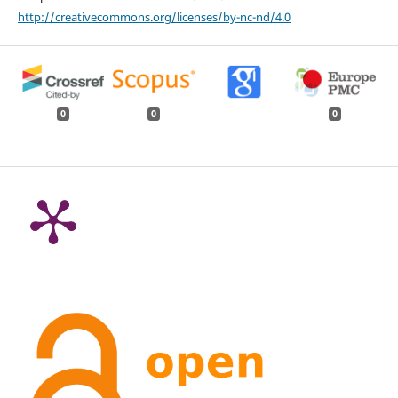
http://creativecommons.org/licenses/by-nc-nd/4.0
0
0
0