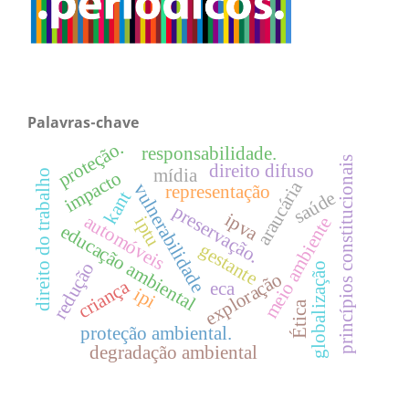
Palavras-chave
proteção.
responsabilidade.
princípios constitucionais
direito difuso
mídia
impacto
direito do trabalho
araucária
vulnerabilidade
representação
saúde
kant
preservação.
ipva
automóveis
iptu
meio ambiente
educação ambiental
gestante
redução
globalização
exploração
criança
eca
ipi
Ética
proteção ambiental.
degradação ambiental