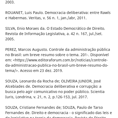
2003.
ROUANET, Luis Paulo. Democracia deliberativa: entre Rawls
e Habermas. Veritas, v. 56 n. 1, jan./abr, 2011.
SILVA, Enio Moraes da. O Estado Democrático de Direito.
Revista de Informação Legislativa, a. 42 n. 167, jul./set.
2005.
PEREZ, Marcos Augusto. Controle da administração pública
no Brasil: um breve resumo sobre o tema. 201-. Disponível
em: <https://www.editoraforum.com.br/noticias/controle-
da-administracao-publica-no-brasil-um-breve-resumo-do-
tema/>. Acesso em 23 dez. 2019.
SOUZA, Leonardo da Rocha de; OLIVEIRA JUNIOR, José
Alcebíades de. Democracia deliberativa e corrupção: a
busca pelo agir comunicativo no poder público. Scientia
Iuris, Londrina, v. 21, n. 2, p.126-153, jul. 2017.
SOUZA, Cristiane Fernandes de; SOUZA, Paulo de Tarso
Fernandes de. Direito e democracia - o significado das leis e
do legislativo na teoria da democracia. Revista do Direito,