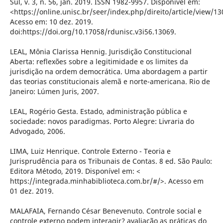
Sul, v. 3, n. 56, jan. 2019. ISSN 1982-9957. Disponível em:
<https://online.unisc.br/seer/index.php/direito/article/view/13
Acesso em: 10 dez. 2019.
doi:https://doi.org/10.17058/rdunisc.v3i56.13069.
LEAL, Mônia Clarissa Hennig. Jurisdição Constitucional
Aberta: reflexões sobre a legitimidade e os limites da
jurisdição na ordem democrática. Uma abordagem a partir
das teorias constitucionais alemã e norte-americana. Rio de
Janeiro: Lúmen Juris, 2007.
LEAL, Rogério Gesta. Estado, administração pública e
sociedade: novos paradigmas. Porto Alegre: Livraria do
Advogado, 2006.
LIMA, Luiz Henrique. Controle Externo - Teoria e
Jurisprudência para os Tribunais de Contas. 8 ed. São Paulo:
Editora Método, 2019. Disponível em: <
https://integrada.minhabiblioteca.com.br/#/>. Acesso em
01 dez. 2019.
MALAFAIA, Fernando César Benevenuto. Controle social e
controle externo podem interagir? avaliação as práticas do