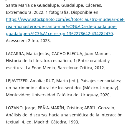
Santa María de Guadalupe, Guadalupe, Cáceres,
Extremadura. 2022. 1 fotografia. Disponible en:
https://www.istockphoto.com/es/foto/claustro-mudejar-del-
real-monasterio-de-santa-mar%C3%ADa-de-guadalupe-
guadalupe-c%C3%A1ceres-gm1362278642-434282470
.
Acesso en: 2 feb. 2023.
LACARRA, María Jesús; CACHO BLECUA, Juan Manuel.
Historia de la literatura española. 1: Entre oralidad y
escritura. La Edad Media. Barcelona: Crítica, 2012.
LEJAVITZER, Amalia; RUZ, Mario (ed.). Paisajes sensoriales:
un patrimonio cultural de los sentidos (México-Uruguay).
Montevideo: Universidad Católica del Uruguay, 2020.
LOZANO, Jorge; PEÃ‘A-MARÍN, Cristina; ABRIL, Gonzalo.
Análisis del discurso, hacia una semiótica de la interacción
textual. 4. ed. Madrid: Cátedra, 1993.