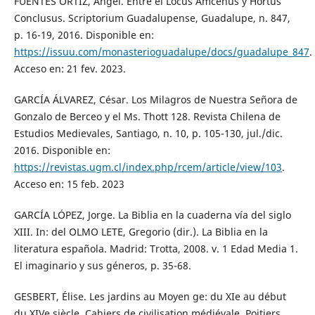
FUENTES ORTIZ, Ángel. Entre el Locus Amcenus y Hortus
Conclusus. Scriptorium Guadalupense, Guadalupe, n. 847,
p. 16-19, 2016. Disponible en:
https://issuu.com/monasterioguadalupe/docs/guadalupe_847
.
Acceso en: 21 fev. 2023.
GARCÍA ÁLVAREZ, César. Los Milagros de Nuestra Señora de
Gonzalo de Berceo y el Ms. Thott 128. Revista Chilena de
Estudios Medievales, Santiago, n. 10, p. 105-130, jul./dic.
2016. Disponible en:
https://revistas.ugm.cl/index.php/rcem/article/view/103
.
Acceso en: 15 feb. 2023
GARCÍA LÓPEZ, Jorge. La Biblia en la cuaderna vía del siglo
XIII. In: del OLMO LETE, Gregorio (dir.). La Biblia en la
literatura española. Madrid: Trotta, 2008. v. 1 Edad Media 1.
El imaginario y sus géneros, p. 35-68.
GESBERT, Élise. Les jardins au Moyen ge: du XIe au début
du XIVe siècle. Cahiers de civilisation médiévale, Poitiers,