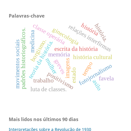
Palavras-chave
história
classe operária
história.
relações interfirmas
ginecologia
padrões historiográficos.
medicina
borgismo.
teoria da história.
movimentos sociais
escrita da história
memória
história cultural
mulher
greves
imagens
tempo
fotojornalismo
estado
positivismo
favela
trabalho
asilo
luta de classes.
Mais lidos nos últimos 90 dias
Interpretações sobre a Revolução de 1930