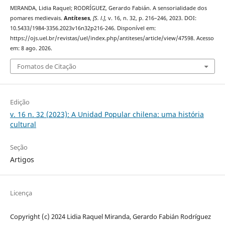
MIRANDA, Lidia Raquel; RODRÍGUEZ, Gerardo Fabián. A sensorialidade dos
pomares medievais.
Antíteses
,
[S. l.]
, v. 16, n. 32, p. 216–246, 2023. DOI:
10.5433/1984-3356.2023v16n32p216-246. Disponível em:
https://ojs.uel.br/revistas/uel/index.php/antiteses/article/view/47598. Acesso
em: 8 ago. 2026.
Fomatos de Citação
Edição
v. 16 n. 32 (2023): A Unidad Popular chilena: uma história
cultural
Seção
Artigos
Licença
Copyright (c) 2024 Lidia Raquel Miranda, Gerardo Fabián Rodríguez