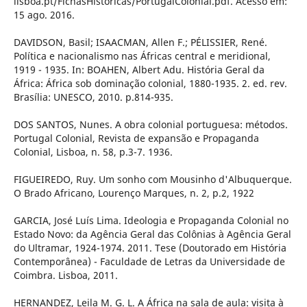
lisboa.pt/FichasHistoricas/PortugalColonial.pdf. Acesso em:
15 ago. 2016.
DAVIDSON, Basil; ISAACMAN, Allen F.; PÉLISSIER, René.
Política e nacionalismo nas Áfricas central e meridional,
1919 - 1935. In: BOAHEN, Albert Adu. História Geral da
África: África sob dominação colonial, 1880-1935. 2. ed. rev.
Brasília: UNESCO, 2010. p.814-935.
DOS SANTOS, Nunes. A obra colonial portuguesa: métodos.
Portugal Colonial, Revista de expansão e Propaganda
Colonial, Lisboa, n. 58, p.3-7. 1936.
FIGUEIREDO, Ruy. Um sonho com Mousinho d'Albuquerque.
O Brado Africano, Lourenço Marques, n. 2, p.2, 1922
GARCIA, José Luís Lima. Ideologia e Propaganda Colonial no
Estado Novo: da Agência Geral das Colônias à Agência Geral
do Ultramar, 1924-1974. 2011. Tese (Doutorado em História
Contemporânea) - Faculdade de Letras da Universidade de
Coimbra. Lisboa, 2011.
HERNANDEZ, Leila M. G. L. A África na sala de aula: visita à