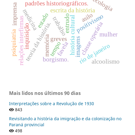
ginecologia
padrões historiográficos.
imprensa
escrita da história
medicina
asilo
estado
positivismo
entrudo
história cultural
trabalho
relações interfirmas
classe operária
teoria da história.
inquisição
psiquiatria
mulher
memória
greves
imagens
tempo
favela
rio de janeiro
borgismo.
alcoolismo
Mais lidos nos últimos 90 dias
Interpretações sobre a Revolução de 1930
843
Revisitando a história da imigração e da colonização no
Paraná provincial
498