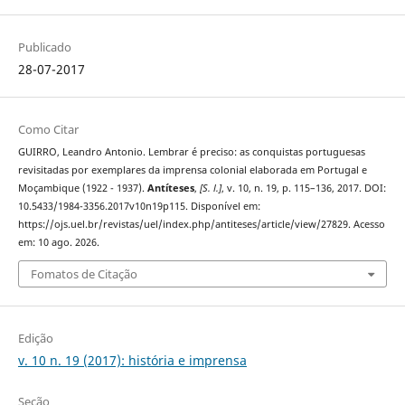
Publicado
28-07-2017
Como Citar
GUIRRO, Leandro Antonio. Lembrar é preciso: as conquistas portuguesas
revisitadas por exemplares da imprensa colonial elaborada em Portugal e
Moçambique (1922 - 1937).
Antíteses
,
[S. l.]
, v. 10, n. 19, p. 115–136, 2017. DOI:
10.5433/1984-3356.2017v10n19p115. Disponível em:
https://ojs.uel.br/revistas/uel/index.php/antiteses/article/view/27829. Acesso
em: 10 ago. 2026.
Fomatos de Citação
Edição
v. 10 n. 19 (2017): história e imprensa
Seção