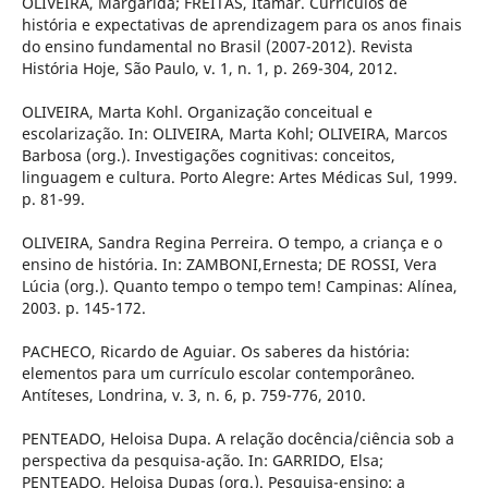
OLIVEIRA, Margarida; FREITAS, Itamar. Currículos de
história e expectativas de aprendizagem para os anos finais
do ensino fundamental no Brasil (2007-2012). Revista
História Hoje, São Paulo, v. 1, n. 1, p. 269-304, 2012.
OLIVEIRA, Marta Kohl. Organização conceitual e
escolarização. In: OLIVEIRA, Marta Kohl; OLIVEIRA, Marcos
Barbosa (org.). Investigações cognitivas: conceitos,
linguagem e cultura. Porto Alegre: Artes Médicas Sul, 1999.
p. 81-99.
OLIVEIRA, Sandra Regina Perreira. O tempo, a criança e o
ensino de história. In: ZAMBONI,Ernesta; DE ROSSI, Vera
Lúcia (org.). Quanto tempo o tempo tem! Campinas: Alínea,
2003. p. 145-172.
PACHECO, Ricardo de Aguiar. Os saberes da história:
elementos para um currículo escolar contemporâneo.
Antíteses, Londrina, v. 3, n. 6, p. 759-776, 2010.
PENTEADO, Heloisa Dupa. A relação docência/ciência sob a
perspectiva da pesquisa-ação. In: GARRIDO, Elsa;
PENTEADO, Heloisa Dupas (org.). Pesquisa-ensino: a