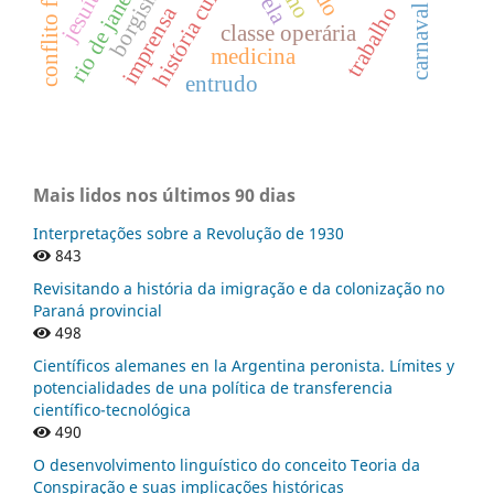
história cultural
rio de janeiro
borgismo.
jesuítas
carnaval
imprensa
trabalho
classe operária
medicina
entrudo
Mais lidos nos últimos 90 dias
Interpretações sobre a Revolução de 1930
843
Revisitando a história da imigração e da colonização no
Paraná provincial
498
Científicos alemanes en la Argentina peronista. Límites y
potencialidades de una política de transferencia
científico-tecnológica
490
O desenvolvimento linguístico do conceito Teoria da
Conspiração e suas implicações históricas