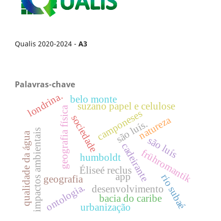
Qualis 2020-2024 -
A3
Palavras-chave
londrina.
belo monte
suzano papel e celulose
geografia física
camponeses
sociedade
natureza
são luís.
impactos ambientais
qualidade da água
são luís
cadeirante
frühromantik
humboldt
Éliseé reclus
app
rio subaé
geografia
ontologia.
desenvolvimento
bacia do caribe
urbanização