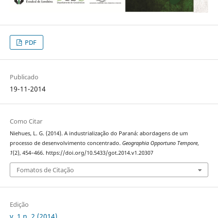
PDF
Publicado
19-11-2014
Como Citar
Niehues, L. G. (2014). A industrialização do Paraná: abordagens de um
processo de desenvolvimento concentrado.
Geographia Opportuno Tempore
,
1
(2), 454–466. https://doi.org/10.5433/got.2014.v1.20307
Fomatos de Citação
Edição
v. 1 n. 2 (2014)