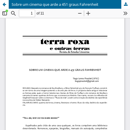
Sobre um cinema que arde a 451 graus Fahrenheit