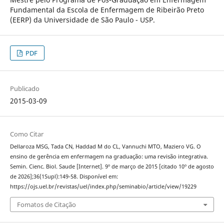
Fundamental da Escola de Enfermagem de Ribeirão Preto
(EERP) da Universidade de São Paulo - USP.
PDF
Publicado
2015-03-09
Como Citar
Dellaroza MSG, Tada CN, Haddad M do CL, Vannuchi MTO, Maziero VG. O
ensino de gerência em enfermagem na graduação: uma revisão integrativa.
Semin. Cienc. Biol. Saude [Internet]. 9º de março de 2015 [citado 10º de agosto
de 2026];36(1Supl):149-58. Disponível em:
https://ojs.uel.br/revistas/uel/index.php/seminabio/article/view/19229
Fomatos de Citação