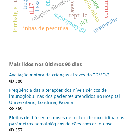
relações alométricas
treg.
aves
th17
lombalgia
actinopterygii
reptilia.
mammalia
th2
linhas de pesquisa
Mais lidos nos últimos 90 dias
Avaliação motora de crianças através do TGMD-3
586
Freqüência das alterações dos níveis séricos de
imunoglobulinas dos pacientes atendidos no Hospital
Universitário, Londrina, Paraná
569
Efeitos de diferentes doses de hiclato de doxiciclina nos
parâmetros hematológicos de cães com erliquiose
557