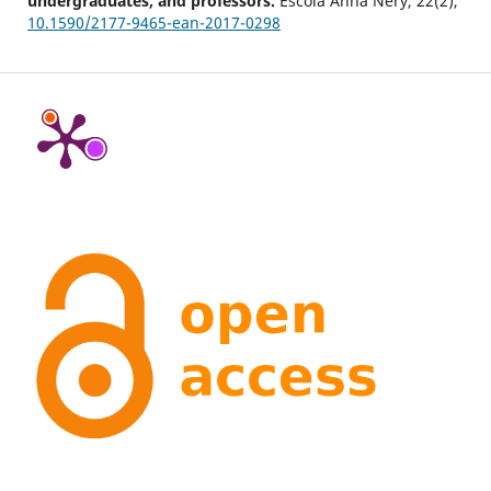
undergraduates, and professors.
Escola Anna Nery,
22
(2),
10.1590/2177-9465-ean-2017-0298