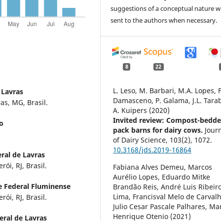
suggestions of a conceptual nature wi
sent to the authors when necessary.
8
22
L. Leso, M. Barbari, M.A. Lopes, F
 Lavras
Damasceno, P. Galama, J.L. Tara
as, MG, Brasil.
A. Kuipers (2020)
Invited review: Compost-bedd
o
pack barns for dairy cows.
Jour
of Dairy Science,
103
(2),
1072.
10.3168/jds.2019-16864
ral de Lavras
ói, RJ, Brasil.
Fabiana Alves Demeu, Marcos
Aurélio Lopes, Eduardo Mitke
e Federal Fluminense
Brandão Reis, André Luis Ribeir
Lima, Francisval Melo de Carvalh
ói, RJ, Brasil.
Julio Cesar Pascale Palhares, Ma
Henrique Otenio (2021)
eral de Lavras