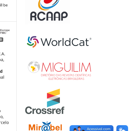
ll be
0
.A.
ba,
ed
nal
o
o,
rcelo