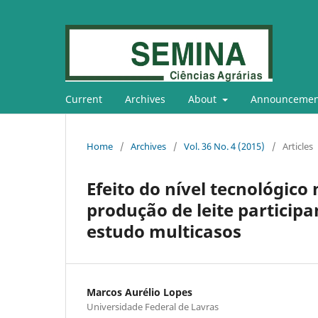
Current
Archives
About
Announcemen
Home
/
Archives
/
Vol. 36 No. 4 (2015)
/
Articles
Efeito do nível tecnológico
produção de leite particip
estudo multicasos
Marcos Aurélio Lopes
Universidade Federal de Lavras