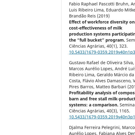
Fabio Raphael Pascotti Bruhn, A
Luis Ribeiro Lima, Eduardo Mitk
Brandão Reis (2019)
Effect of workforce diversity on
cost-effectiveness of milk
production systems participati
the “full bucket” program.
Sem
Ciências Agrárias,
40
(1),
323.
10.5433/1679-0359.2019v40n1p
Gustavo Rafael de Oliveira Silva,
Marcos Aurélio Lopes, André Luí
Ribeiro Lima, Geraldo Márcio da
Costa, Flávio Alves Damasceno, V
Pires Barros, Matteo Barbari (20
Profitability analysis of compos
barn and free stall milk-produc
systems: a comparison.
Semina
Ciências Agrárias,
40
(3),
1165.
10.5433/1679-0359.2019v40n3p
Djalma Ferreira Pelegrini, Marco
Aurélio Lopes, Fabiana Alves De