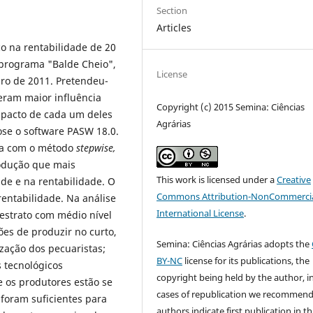
Section
Articles
co na rentabilidade de 20
 programa "Balde Cheio",
License
bro de 2011. Pretendeu-
eram maior influência
Copyright (c) 2015 Semina: Ciências
impacto de cada um deles
Agrárias
ose o software PASW 18.0.
pla com o método
stepwise,
rodução que mais
This work is licensed under a
Creative
de e na rentabilidade. O
Commons Attribution-NonCommercia
rentabilidade. Na análise
International License
.
 estrato com médio nível
ões de produzir no curto,
Semina: Ciências Agrárias adopts the
zação dos pecuaristas;
BY-NC
license for its publications, the
s tecnológicos
copyright being held by the author, i
 os produtores estão se
cases of republication we recommend
 foram suficientes para
authors indicate first publication in th