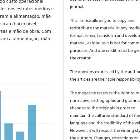
 do custo operacional
journal.
des nos estratos médios e
foram a alimentação, mão
This license allows you to copy and
trato baixo nível
redistribute the material in any medi
rsas e mão de obra. Com
format, remix, transform and develop
foram a alimentação, mão
material, as long as it is not for comm
purposes. And due credit must be giv
the creator.
The opinions expressed by the author
the articles are their sole responsibilit
The magazine reserves the right to 
normative, orthographic and gramma
changes to the originals in order to
maintain the cultured standard of th
language and the credibility of the veh
However, it will respect the writing sty
the authors. Changes, corrections or