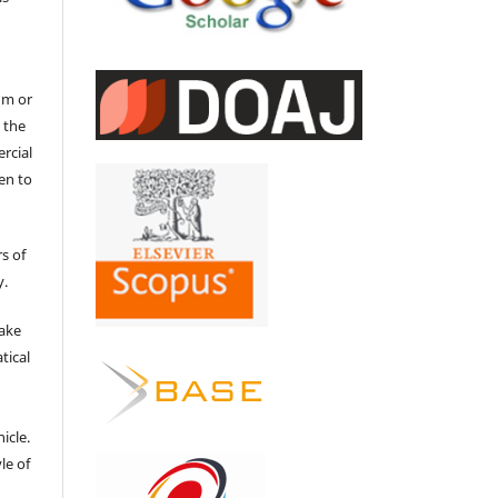
um or
 the
ercial
en to
s of
y.
make
tical
e
icle.
le of