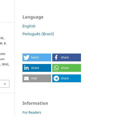
Language
English
Português (Brasil)
 M.,
 M. B.
eite
tweet
share
: um
s
,
36
(4),
share
share
mail
share
Information
For Readers