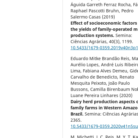
Águida Garreth Ferraz Rocha, Fá
Raphael Pascotti Bruhn, Pedro
Salermo Casas (2019)
Effect of socioeconomic factors
the yields of family-operated m
production systems.
Semina:
Ciências Agrárias,
40
(3),
1199.
10.5433/1679-0359.2019v40n3p
Eduardo Mitke Brandão Reis, Ma
Aurélio Lopes, André Luis Ribeir
Lima, Fabiana Alves Demeu, Gid
Carvalho de Benedicto, Renato
Mesquita Peixoto, João Paulo
Bussons, Camilla Birenbaum Nob
Luane Pereira Linhares (2020)
Dairy herd production aspects 
family farms in Western Amazo
Brazil.
Semina: Ciências Agrárias
2365.
10.5433/1679-0359.2020v41n5s
M. Michetti, J. C. Reis, M. Y. T. K