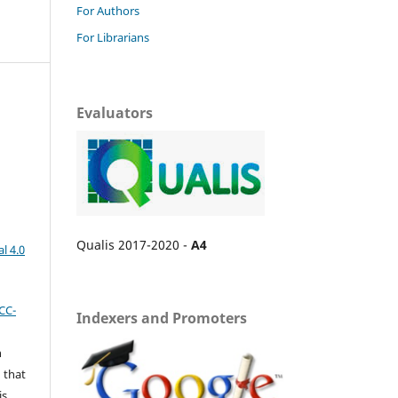
For Authors
For Librarians
Evaluators
Qualis 2017-2020 -
A4
l 4.0
CC-
Indexers and Promoters
n
 that
is