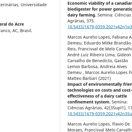
Economic viability of a canadia
erinárias, Universidade
biodigester for power generati
dairy farming.
Semina: Ciências
Agrárias,
375.
eral do Acre
10.5433/1679-0359.2021v42n1p
anco, AC, Brasil.
Marcos Aurelio Lopes, Fabiana A
Demeu, Eduardo Mitke Brandão
Reis, Francisval de Melo Carvalh
André Luiz Ribeiro Lima, Gideon
Carvalho de Benedicto, Gastão
Lemos Barbosa, Andreia Alves
Demeu , Marcos Aurelio Lopes Fi
Matteo Barbari (2021)
Impact of environmentally frie
technologies on costs and cost
effectiveness of a dairy cattle
confinement system.
Semina:
Ciências Agrárias,
42
(3Supl1),
1
10.5433/1679-0359.2021v42n3S
Marcos Aurelio Lopes, Flavio De
Moraes, Francisval Melo Carvalh