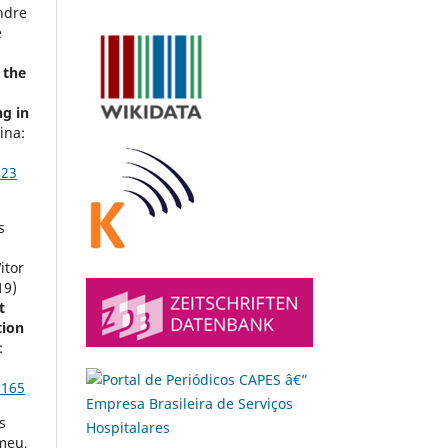
ndre
e
 the
ng in
ina:
323
s
itor
19)
t
tion
:
1165
s
meu,