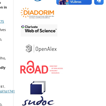
n
on in
375
lves
o,
lho,
ndly
-
741.
upl1p1741
o,