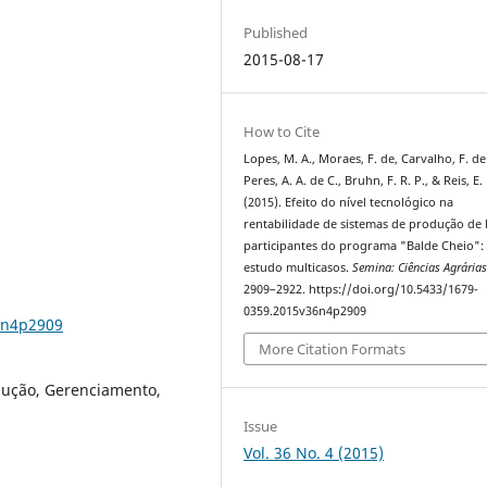
Published
2015-08-17
How to Cite
Lopes, M. A., Moraes, F. de, Carvalho, F. de
Peres, A. A. de C., Bruhn, F. R. P., & Reis, E.
(2015). Efeito do nível tecnológico na
rentabilidade de sistemas de produção de l
participantes do programa "Balde Cheio"
estudo multicasos.
Semina: Ciências Agrária
2909–2922. https://doi.org/10.5433/1679-
0359.2015v36n4p2909
6n4p2909
More Citation Formats
odução, Gerenciamento,
Issue
Vol. 36 No. 4 (2015)