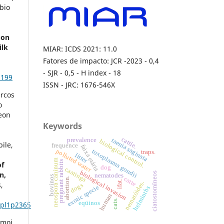
bio
 on
ilk
MIAR: ICDS 2021: 11.0
Fatores de impacto: JCR -2023 - 0,4
- SJR - 0,5 - H index - 18
1199
ISSN - JRC: 1676-546X
rcos
o
eon
Keywords
cattle.
prevalence
taenia saginata
biological control.
ile,
frequence
faixa etária
polluted water
toxoplasma gondii
traps.
litter
neospora caninum
pregnant rabbits
of
dog
caatinga
biological invasion
n,
ciatostomíneos
nematodes
bovinos
catte
abortion.
ifat.
nematóides.
,
dogs
exotic specie
helminths
human
cats.
eqüinos
upl1p2365
amoi,