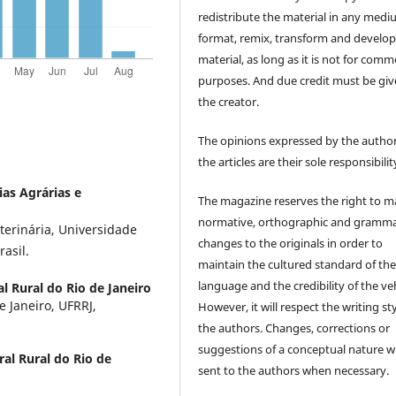
redistribute the material in any medi
format, remix, transform and develop
material, as long as it is not for comm
purposes. And due credit must be giv
the creator.
The opinions expressed by the author
the articles are their sole responsibilit
ias Agrárias e
The magazine reserves the right to 
normative, orthographic and gramma
terinária, Universidade
changes to the originals in order to
asil.
maintain the cultured standard of th
language and the credibility of the veh
l Rural do Rio de Janeiro
e Janeiro, UFRRJ,
However, it will respect the writing sty
the authors. Changes, corrections or
suggestions of a conceptual nature wi
al Rural do Rio de
sent to the authors when necessary.