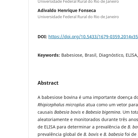
Universidade Federal Rural do Rio de Janeiro
Adivaldo Henrique Fonseca
Universidade Federal Rural do Rio de Janeiro
DOI:
https://doi.org/10.5433/1679-0359.2014v3
Keywords:
Babesiose, Brasil, Diagnóstico, ELISA
Abstract
A babesiose bovina é uma importante doença d
Rhipicephalus microplus
atua como um vetor para
causais
Babesia bovis
e
Babesia bigemina
. Um tot
aleatoriamente e monitorados durante três ano
de ELISA para determinar a prevalência de
B. bo
prevalência global de
B. bovis
e
B. babesia
foi d