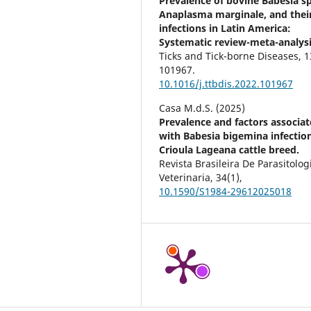
Prevalence of bovine Babesia sp
Anaplasma marginale, and their
infections in Latin America:
Systematic review-meta-analysi
Ticks and Tick-borne Diseases,
1
101967.
10.1016/j.ttbdis.2022.101967
Casa M.d.S. (2025)
Prevalence and factors associa
with Babesia bigemina infection
Crioula Lageana cattle breed.
Revista Brasileira De Parasitolog
Veterinaria,
34
(1),
10.1590/S1984-29612025018