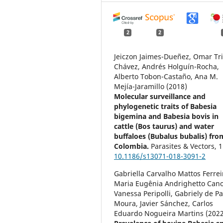
2
2
Jeiczon Jaimes-Dueñez, Omar Tr
Chávez, Andrés Holguín-Rocha,
Alberto Tobon-Castaño, Ana M.
Mejía-Jaramillo (2018)
Molecular surveillance and
phylogenetic traits of Babesia
bigemina and Babesia bovis in
cattle (Bos taurus) and water
buffaloes (Bubalus bubalis) fro
Colombia.
Parasites & Vectors,
1
10.1186/s13071-018-3091-2
Gabriella Carvalho Mattos Ferrei
Maria Eugênia Andrighetto Cano
Vanessa Peripolli, Gabriely de P
Moura, Javier Sánchez, Carlos
Eduardo Nogueira Martins (2022