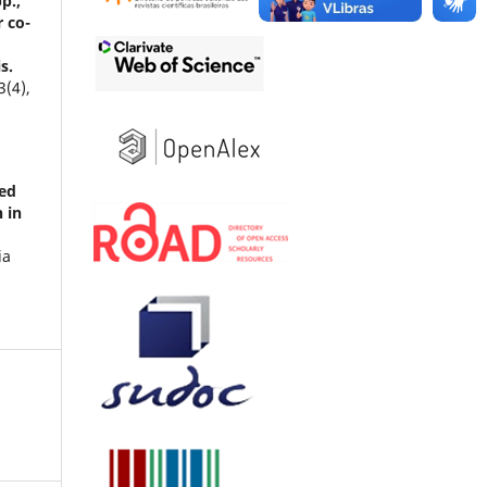
p.,
 co-
s.
3
(4),
ted
 in
ia