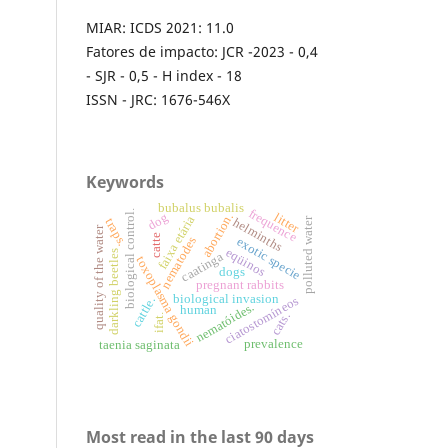
MIAR: ICDS 2021: 11.0
Fatores de impacto: JCR -2023 - 0,4
- SJR - 0,5 - H index - 18
ISSN - JRC: 1676-546X
Keywords
bubalus bubalis
frequence
biological control.
litter
dog
abortion.
faixa etária
polluted water
helminths
traps.
quality of the water
catte
nematodes
exotic specie
eqüinos
darkling beetles
caatinga
toxoplasma gondii
dogs
pregnant rabbits
biological invasion
ciatostomíneos
cattle.
nematóides.
human
cats.
ifat.
prevalence
taenia saginata
Most read in the last 90 days