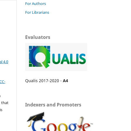
For Authors
For Librarians
Evaluators
l 4.0
Qualis 2017-2020 -
A4
CC-
n
 that
Indexers and Promoters
is