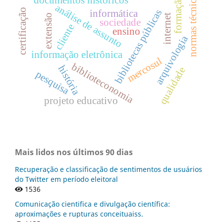
normas técnicas
formação
análise de assunto
certificação
bibliotecas públicas
informática
internet
extensão
sociedade
cliente
ensino
arquivologia
informação eletrônica
mercosul
biblioteconomia
história
qualidade
pesquisa
projeto educativo
Mais lidos nos últimos 90 dias
Recuperação e classificação de sentimentos de usuários
do Twitter em período eleitoral
1536
Comunicação cientifica e divulgação científica:
aproximações e rupturas conceituaiss.