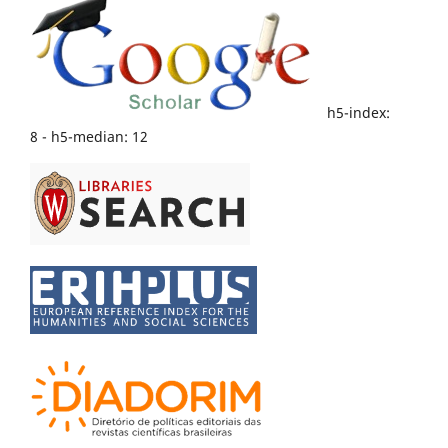
h5-index:
8 - h5-median: 12