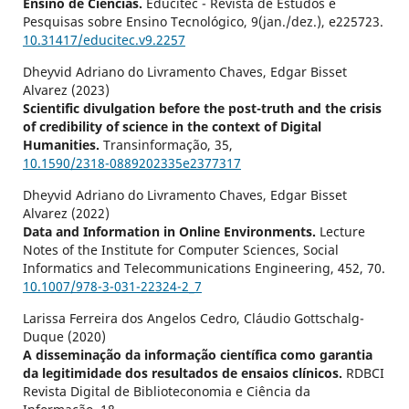
Ensino de Ciências.
Educitec - Revista de Estudos e
Pesquisas sobre Ensino Tecnológico,
9
(jan./dez.),
e225723.
10.31417/educitec.v9.2257
Dheyvid Adriano do Livramento Chaves, Edgar Bisset
Alvarez (2023)
Scientific divulgation before the post-truth and the crisis
of credibility of science in the context of Digital
Humanities.
Transinformação,
35
,
10.1590/2318-0889202335e2377317
Dheyvid Adriano do Livramento Chaves, Edgar Bisset
Alvarez (2022)
Data and Information in Online Environments.
Lecture
Notes of the Institute for Computer Sciences, Social
Informatics and Telecommunications Engineering,
452
,
70.
10.1007/978-3-031-22324-2_7
Larissa Ferreira dos Angelos Cedro, Cláudio Gottschalg-
Duque (2020)
A disseminação da informação científica como garantia
da legitimidade dos resultados de ensaios clínicos.
RDBCI
Revista Digital de Biblioteconomia e Ciência da