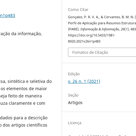
Como Citar
6n1p483
Gonçalez, P. R. V. A., & Cervantes, B. M. N. 
Perfil de Aplicação para Resumos Estrutur
(PARE).
Informação & Informação
,
26
(1), 48
ação da informação,
https://doi.org/10.5433/1981-
8920.2021v26n1p483
Fomatos de Citação
Edição
v. 26 n. 1 (2021)
a, sintética e seletiva do
 os elementos de maior
Seção
eja feito de maneira
Artigos
duza claramente e com
adados para a descrição
Licença
dos artigos científicos
.