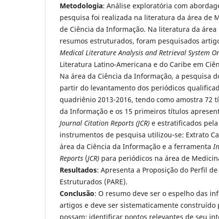
Metodologia
: Análise exploratória com abordag
pesquisa foi realizada na literatura da área de 
de Ciência da Informação. Na literatura da área 
resumos estruturados, foram pesquisados artig
Medical Literature Analysis and Retrieval System O
Literatura Latino-Americana e do Caribe em Ciên
Na área da Ciência da Informação, a pesquisa do
partir do levantamento dos periódicos qualifica
quadriênio 2013-2016, tendo como amostra 72 tí
da Informação e os 15 primeiros títulos aprese
Journal Citation Reports (JCR)
e estratificados pel
instrumentos de pesquisa utilizou-se: Extrato C
área da Ciência da Informação e a ferramenta
I
Reports
(
JCR)
para periódicos na área de Medicin
Resultados
: Apresenta a Proposição do Perfil d
Estruturados (PARE).
Conclusão
: O resumo deve ser o espelho das in
artigos e deve ser sistematicamente construído 
possam: identificar pontos relevantes de seu in