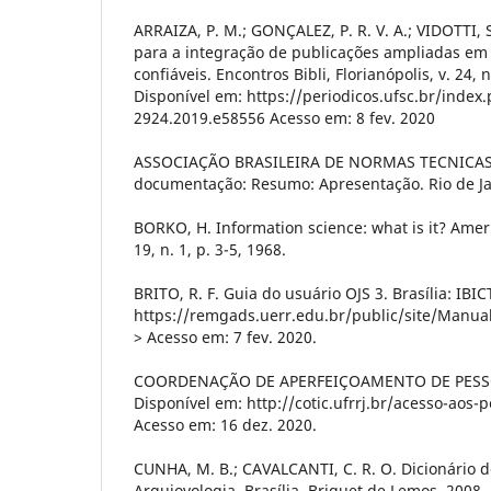
ARRAIZA, P. M.; GONÇALEZ, P. R. V. A.; VIDOTTI,
para a integração de publicações ampliadas em r
confiáveis. Encontros Bibli, Florianópolis, v. 24, 
Disponível em: https://periodicos.ufsc.br/index
2924.2019.e58556 Acesso em: 8 fev. 2020
ASSOCIAÇÃO BRASILEIRA DE NORMAS TECNICAS.
documentação: Resumo: Apresentação. Rio de Ja
BORKO, H. Information science: what is it? Ame
19, n. 1, p. 3-5, 1968.
BRITO, R. F. Guia do usuário OJS 3. Brasília: IBI
https://remgads.uerr.edu.br/public/site/Manua
> Acesso em: 7 fev. 2020.
COORDENAÇÃO DE APERFEIÇOAMENTO DE PESSO
Disponível em: http://cotic.ufrrj.br/acesso-aos-
Acesso em: 16 dez. 2020.
CUNHA, M. B.; CAVALCANTI, C. R. O. Dicionário d
Arquiovologia. Brasília. Briquet de Lemos, 2008.