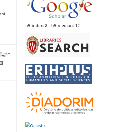
erá
h5-index: 8 - h5-median: 12
0