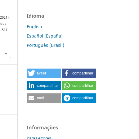
Idioma
(2021).
ados
English
3–511.
Español (España)
Português (Brasil)
tweet
compartilhar
compartilhar
compartilhar
mail
compartilhar
Informações
Para Leitores