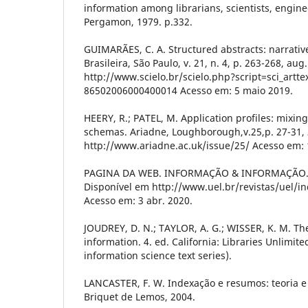
information among librarians, scientists, engin
Pergamon, 1979. p.332.
GUIMARÃES, C. A. Structured abstracts: narrative
Brasileira, São Paulo, v. 21, n. 4, p. 263-268, au
http://www.scielo.br/scielo.php?script=sci_artt
86502006000400014 Acesso em: 5 maio 2019.
HEERY, R.; PATEL, M. Application profiles: mixi
schemas. Ariadne, Loughborough,v.25,p. 27-31, 
http://www.ariadne.ac.uk/issue/25/ Acesso em: 
PAGINA DA WEB. INFORMAÇÃO & INFORMAÇÃO. Lo
Disponível em http://www.uel.br/revistas/uel/i
Acesso em: 3 abr. 2020.
JOUDREY, D. N.; TAYLOR, A. G.; WISSER, K. M. Th
information. 4. ed. California: Libraries Unlimite
information science text series).
LANCASTER, F. W. Indexação e resumos: teoria e pr
Briquet de Lemos, 2004.