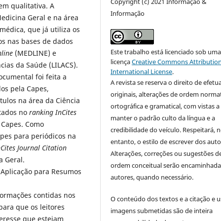
Copyright (c) 2021 Informação &
em qualitativa. A
Informação
Medicina Geral e na área
médica, que já utiliza os
os nas bases de dados
Este trabalho está licenciado sob um
nline
(MEDLINE) e
licença
Creative Commons Attribution
cias da Saúde (LILACS).
International License
.
cumental foi feita a
A revista se reserva o direito de efetu
dos pela Capes,
originais, alterações de ordem normat
tulos na área da Ciência
ortográfica e gramatical, com vistas a
ntados no
ranking
InCites
manter o padrão culto da língua e a
a Capes. Como
credibilidade do veículo. Respeitará, 
apes para periódicos na
entanto, o estilo de escrever dos auto
nCites
Journal Citation
Alterações, correções ou sugestões d
a Geral.
ordem conceitual serão encaminhada
e Aplicação para Resumos
autores, quando necessário.
formações contidas nos
O conteúdo dos textos e a citação e 
para que os leitores
imagens submetidas são de inteira
teresse que estejam