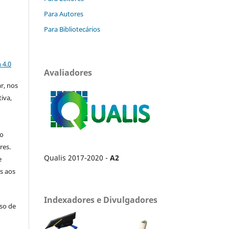
Para Autores
Para Bibliotecários
a
 4.0
Avaliadores
ar, nos
iva,
no
res.
Qualis 2017-2020 -
A2
e
s aos
Indexadores e Divulgadores
uso de