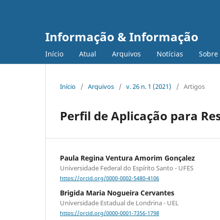
Informação & Informação
Início
Atual
Arquivos
Notícias
Sobre
Início
/
Arquivos
/
v. 26 n. 1 (2021)
/
Artigos
Perfil de Aplicação para R
Paula Regina Ventura Amorim Gonçalez
Universidade Federal do Espírito Santo - UFES
https://orcid.org/0000-0002-5480-4106
Brigida Maria Nogueira Cervantes
Universidade Estadual de Londrina - UEL
https://orcid.org/0000-0001-7356-1798