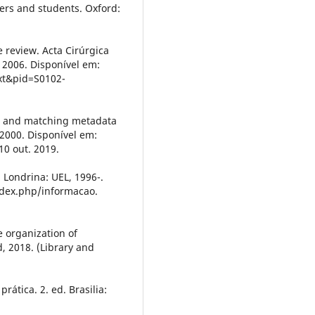
eers and students. Oxford:
 review. Acta Cirúrgica
g. 2006. Disponível em:
ext&pid=S0102-
ng and matching metadata
2000. Disponível em:
10 out. 2019.
ndrina: UEL, 1996-.
ndex.php/informacao.
e organization of
d, 2018. (Library and
ática. 2. ed. Brasilia: