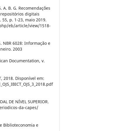
 S. A. B. G. Recomendações
epositórios digitais
n. 55, p. 1-23, maio 2019.
.php/eb/article/view/1518-
 NBR 6028: Informação e
neiro. 2003
rican Documentation, v.
CT, 2018. Disponível em:
l_OJS_IBICT_OJS_3_2018.pdf
AL DE NÍVEL SUPERIOR.
periodicos-da-capes/
e Biblioteconomia e