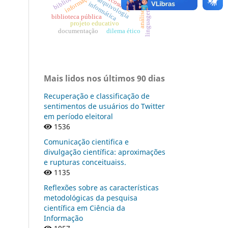
linguagem documentária
análise de assunto
internet
mercosul
arquivologia
informática
biblioteca pública
projeto educativo
documentação
dilema ético
Mais lidos nos últimos 90 dias
Recuperação e classificação de
sentimentos de usuários do Twitter
em período eleitoral
1536
Comunicação cientifica e
divulgação científica: aproximações
e rupturas conceituaiss.
1135
Reflexões sobre as características
metodológicas da pesquisa
científica em Ciência da
Informação