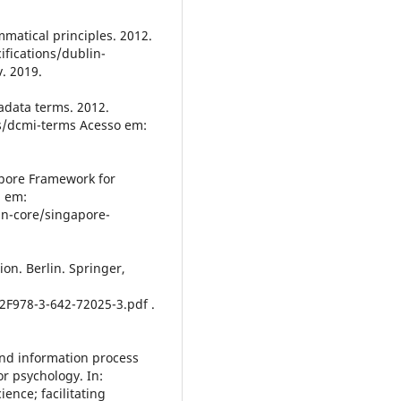
tical principles. 2012.
ifications/dublin-
. 2019.
data terms. 2012.
s/dcmi-terms Acesso em:
pore Framework for
l em:
in-core/singapore-
n. Berlin. Springer,
2F978-3-642-72025-3.pdf .
nd information process
or psychology. In:
ence; facilitating