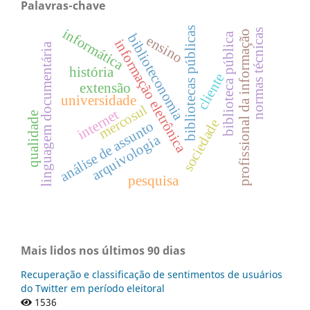
Palavras-chave
bibliotecas públicas
informática
normas técnicas
profissional da informação
biblioteca pública
biblioteconomia
ensino
informação eletrônica
linguagem documentária
história
cliente
extensão
universidade
mercosul
internet
qualidade
sociedade
análise de assunto
arquivologia
pesquisa
Mais lidos nos últimos 90 dias
Recuperação e classificação de sentimentos de usuários
do Twitter em período eleitoral
1536