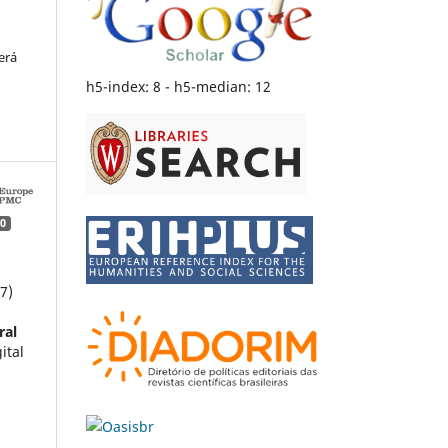
erá
h5-index: 8 - h5-median: 12
0
7)
ral
ital