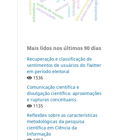
normalização
projeto educativo
docência
biblioteconomia
metodologia
mercosul
análise de assunto
informática
universidade
ensino
Mais lidos nos últimos 90 dias
Recuperação e classificação de
sentimentos de usuários do Twitter
em período eleitoral
1536
Comunicação cientifica e
divulgação científica: aproximações
e rupturas conceituaiss.
1135
Reflexões sobre as características
metodológicas da pesquisa
científica em Ciência da
Informação