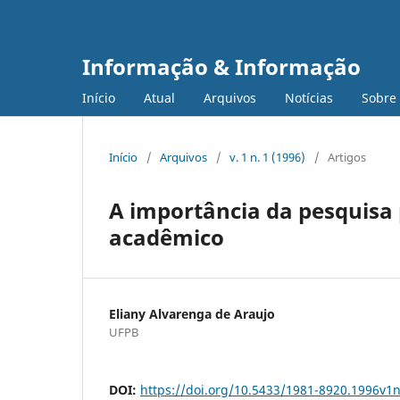
Informação & Informação
Início
Atual
Arquivos
Notícias
Sobre
Início
/
Arquivos
/
v. 1 n. 1 (1996)
/
Artigos
A importância da pesquisa
acadêmico
Eliany Alvarenga de Araujo
UFPB
DOI:
https://doi.org/10.5433/1981-8920.1996v1