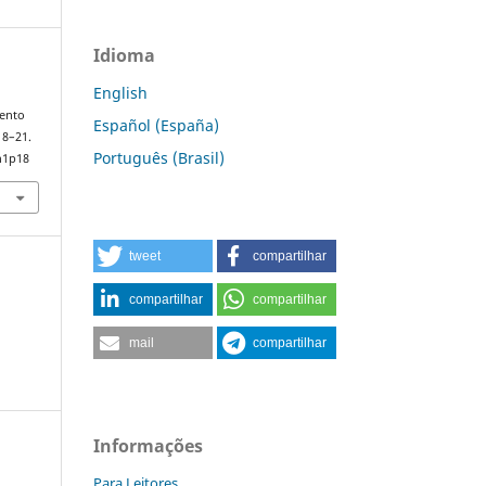
Idioma
English
mento
Español (España)
 18–21.
Português (Brasil)
n1p18
tweet
compartilhar
compartilhar
compartilhar
mail
compartilhar
Informações
Para Leitores