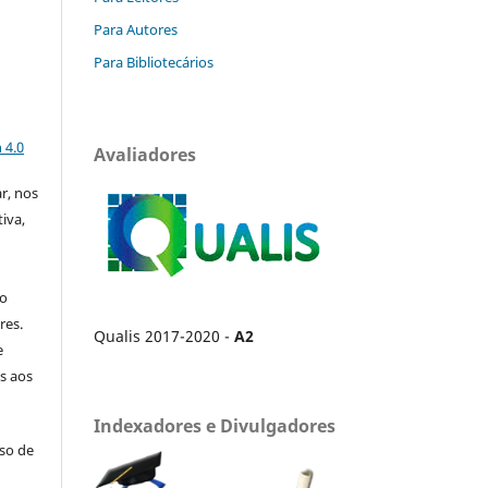
Para Autores
Para Bibliotecários
a
 4.0
Avaliadores
ar, nos
iva,
no
res.
Qualis 2017-2020 -
A2
e
s aos
Indexadores e Divulgadores
uso de