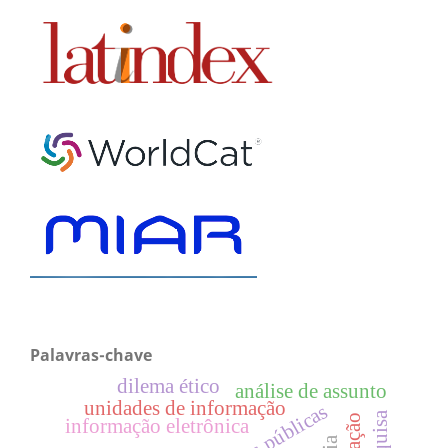
Palavras-chave
dilema ético
análise de assunto
unidades de informação
pesquisa
informação eletrônica