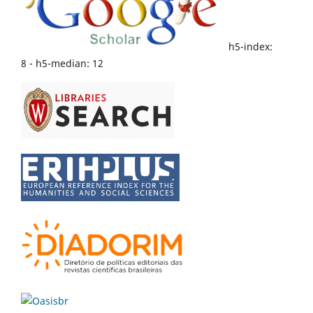
h5-index:
8 - h5-median: 12