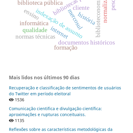
bibliotecas públicas
normalização
biblioteconomia
biblioteca pública
cliente
ensino
indexação de assunto
mercosul
história
informática
internet
qualidade
normas técnicas
documentos históricos
formação
Mais lidos nos últimos 90 dias
Recuperação e classificação de sentimentos de usuários
do Twitter em período eleitoral
1536
Comunicação cientifica e divulgação científica:
aproximações e rupturas conceituaiss.
1135
Reflexões sobre as características metodológicas da